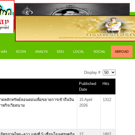
-คลัง
ECON
ANALYS
EDU
LOCAL
SOCIAL
ABROAD
Display #
Published
Hits
Date
ดหลักทรัพย์ลอนดอนเพื่อขยายการเข้าถึงเงิน
15 April
1312
สาหกิจเวียดนาม
2026
นมิตรภาพไทย–ลาว แห่งที่ 5 เชื่อมโยงเศรษฐกิจ
27
1807