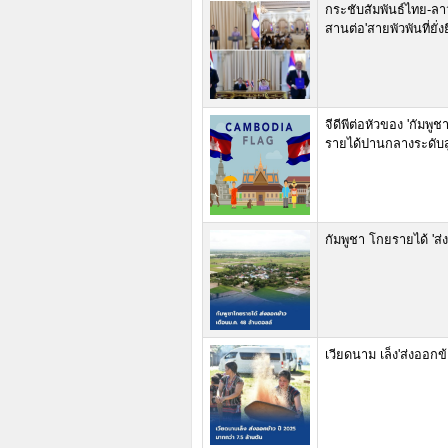
กระชับสัมพันธ์ไทย-ล
สานต่อ'สายพัวพันที่ยั่งย
จีดีพีต่อหัวของ 'กัมพู
รายได้ปานกลางระดับส
กัมพูชา โกยรายได้ 'ส
เวียดนาม เล็ง'ส่งออกข