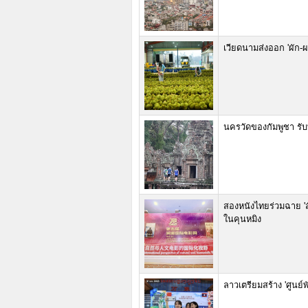
เวียดนามส่งออก 'ผัก-ผล
นครวัดของกัมพูชา รับ
สองหนังไทยร่วมฉาย '
ในคุนหมิง
ลาวเตรียมสร้าง 'ศูนย