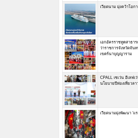
เวียดนาม มุ่งคว้าโอกา
เอกอัครราชทูตสาธารณ
ว่าราชการจังหวัดจันทบ
เขตร์นาบุญญาราม
CPALL เซเว่น อีเลฟเว่น
นโยบายปีท่องเที่ยวลา
เวียดนามมุ่งพัฒนา 'แร