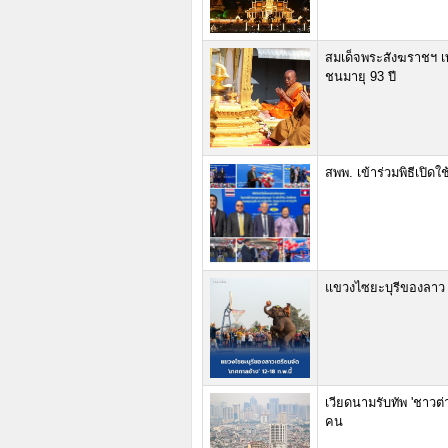
สมเด็จพระสังฆราชฯ เทพ
ชนมายุ 93 ปี
สพพ. เข้าร่วมพิธีเปิด
แขวงไซยะบุรีของลาว เ
เวียดนามรับทัพ 'ชาวต่
คน