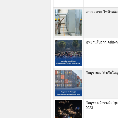
ลาวจ่อขาย 'ไฟฟ้าพลังล
'อุทยานโบราณคดีอังกอร
กัมพูชาเผย 'ท่าเรือใหญ
กัมพูชา คว้ารางวัล 'จ
2023