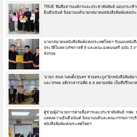
TRUE ทีมสื่อสารองค์กรและประชาสัมพันธ์ มอบกระเช
ยินดี'อนันต์ นิลมานนท์'นายกสมาคมหนังสือพิมพ์แห่งปร
นายกสมาคมหนังสือพิมพ์แห่งประเทศไทยฯ รับมอบหนังส
ประวัติในหลวงรัชกาลที่ 9 และคณะองคมนตรี ฉบับ 3 ภ
อังกฤษ
'นายก สนท.'แต่งตั้ง'สุนทร ช่วยตระกูล''นักหนังสือพิมพ์อา
และ'ปรพล อดิเรกสาร'อดีต ส.ส.หลายสมัย เป็นที่ปรึกษ
ผู้ช่วยผู้อำนวยการฝ่ายสื่อสารและประชาสัมพันธ์ กฟผ.
แสดงความยินดี'อนันต์ นิลมานนท์'และคณะกรรมการบ
หนังสือพิมพ์แห่งประเทศไทยฯ