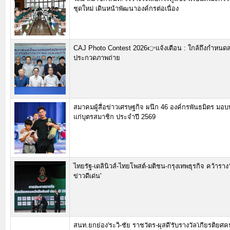
ชุดใหม่ เดินหน้าพัฒนาองค์กรต่อเนื่อง
CAJ Photo Contest 2026👉แจ้งเตือน : ใกล้ถึงกำหนด
ประกวดภาพถ่าย
สมาคมผู้สื่อข่าวเศรษฐกิจ ผนึก 46 องค์กรพันธมิตร มอ
แก่บุตรสมาชิก ประจำปี 2569
ไทยรัฐ-เดลินิวส์-ไทยโพสต์-มติชน-กรุงเทพธุรกิจ คว้าราง
ข่าวดีเด่น'
สนท.ยกย่อง'ระวิ-ชัย ราชวัตร-ผุสดี'รับรางวัล'เกียรติยศคน