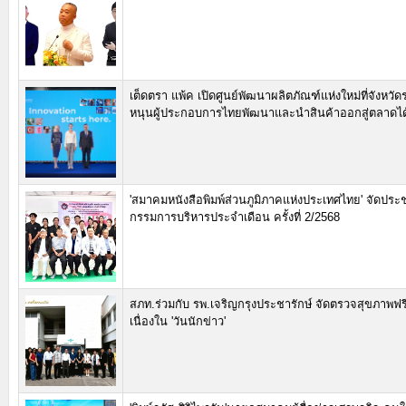
เต็ดตรา แพ้ค เปิดศูนย์พัฒนาผลิตภัณฑ์แห่งใหม่ที่จังหวั
หนุนผู้ประกอบการไทยพัฒนาและนำสินค้าออกสู่ตลาดได้เร
'สมาคมหนังสือพิมพ์ส่วนภูมิภาคแห่งประเทศไทย' จัดปร
กรรมการบริหารประจำเดือน ครั้งที่ 2/2568
สภท.ร่วมกับ รพ.เจริญกรุงประชารักษ์ จัดตรวจสุขภาพฟร
เนื่องใน 'วันนักข่าว'