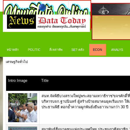
หน้าหลัก
POLITIC
สี่เหล่าทัพ
SET-คลัง
ECON
ANALYS
เศรษฐกิจทั่วไป
Intro Image
Title
สนท.จัดพิธีบวงสรวงใหญ่พระสยามเทวาธิราช'ขจรศักดิ์'ที่ป
บริหารบจก.ฐาปนินทร์ ผู้สร้างป้ายสมาคมยุคเริ่มแรก ให้เ
ประธานพิธี ตอกย้ำความผูกพันยั่งยืนยาวนานกว่า 30 ปี
สมาพันธ์สื่อมวลชนแห่งประเทศไทย ประชุมภาคีสมาชิก 