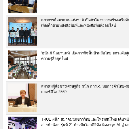
สภาการสื่อมวลชนแห่งชาติ เปิดตัวโครงการสร้างเสริมทัก
เพื่อเด็กด้วยหนังสือพิมพ์และหนังสือพิมพ์ออนไลน์
‘อนันต์ นิลมานนท์’ เปิดภารกิจฟื้นบ้านสื่อไทย ยกระดับสู
ความรู้สื่อยุคใหม่
สมาคมผู้สื่อข่าวเศรษฐกิจ ผนึก กกร.-ม.หอการค้าไทย-ส
ยอดซีอีโอ 2569
TRUE ผนึก สมาคมนักข่าววิทยุและโทรทัศน์ไทย เดินหน้า
สายฟ้าน้อย รุ่นที่ 21 ก้าวทันโลกดิจิทัล ติดอาวุธ AI สู่วง