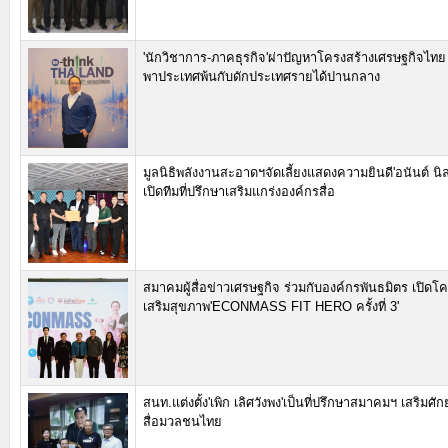
'นักวิชาการ-ภาคธุรกิจ'ผ่าปัญหาโครงสร้างเศรษฐกิจไ
พาประเทศพ้นกับดักประเทศรายได้ปานกลาง
มูลนิธิพลังงานสะอาดฯจัดเลี้ยงแสดงความยินดี'อนันต์ นิ
เปิดทีมที่ปรึกษาเสริมแกร่งองค์กรสื่อ
สมาคมผู้สื่อข่าวเศรษฐกิจ ร่วมกับองค์กรพันธมิตร เปิดโ
เสริมสุขภาพ'ECONMASS FIT HERO ครั้งที่ 3'
สนท.แต่งตั้ง'เพิก เลิศวังพง'เป็นที่ปรึกษาสมาคมฯ เสริมศ
สื่อมวลชนไทย