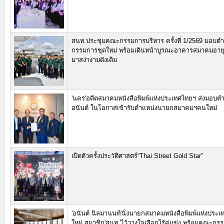
สนท.ประชุมคณะกรรมการบริหาร ครั้งที่ 1/2569 มอบตำ
กรรมการชุดใหม่ พร้อมเดินหน้าบูรณะอาคารสมาคมอายุ 3
มาสง่างามดังเดิม
'นคร'อดีตสมาคมหนังสือพิมพ์แห่งประเทศไทยฯ ส่งมอบต
อนันต์ ในโอกาสเข้ารับตำแหน่งนายกสมาคมฯคนใ
เปิดตัวครั้งประวัติศาสตร์“Thai Street Gold Star”
'อนันต์ นิลมานนท์'นั่งนายกสมาคมหนังสือพิมพ์แห่งประ
ใหม่ สมาชิก'สนท.'ไว้วางใจเลือกไร้คู่แข่ง พร้อมคณะก