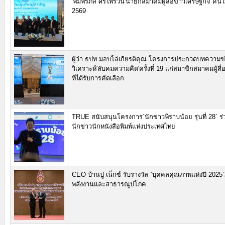
'พิมพ์รภัส ศิริไพรวัน'นายกสมาคมผู้สื่อข่าวเศรษฐกิจ คน
2569
ผู้ว่า ธปท.มอบโล่เกียรติคุณ โครงการประกวดบทความข่
วิเคราะห์'ลับคมความคิด'ครั้งที่ 19 แก่สมาชิกสมาคมผู้สื
ที่ได้รับการคัดเลือก
TRUE สนับสนุนโครงการ`นักข่าวพิราบน้อย รุ่นที่ 28` 
นักข่าวนักหนังสือพิมพ์แห่งประเทศไทย
CEO บ้านปู เน็กซ์ รับรางวัล `บุคคลคุณภาพแห่งปี 2025
พลังงานและสาธารณูปโภค