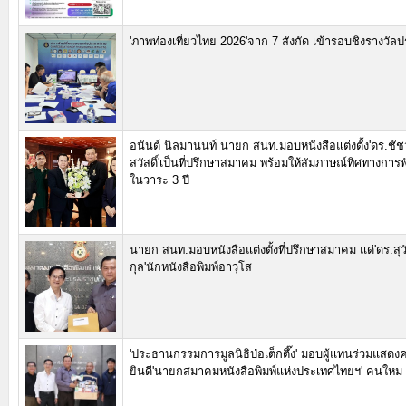
'ภาพท่องเที่ยวไทย 2026'จาก 7 สังกัด เข้ารอบชิงรางวัล
อนันต์ นิลมานนท์ นายก สนท.มอบหนังสือแต่งตั้ง'ดร.ชัช
สวัสดิ์'เป็นที่ปรึกษาสมาคม พร้อมให้สัมภาษณ์ทิศทางก
ในวาระ 3 ปี
นายก สนท.มอบหนังสือแต่งตั้งที่ปรึกษาสมาคม แด่'ดร.ส
กุล'นักหนังสือพิมพ์อาวุโส
'ประธานกรรมการมูลนิธิป่อเต็กตึ๊ง' มอบผู้แทนร่วมแสด
ยินดี'นายกสมาคมหนังสือพิมพ์แห่งประเทศไทยฯ' คนใหม่