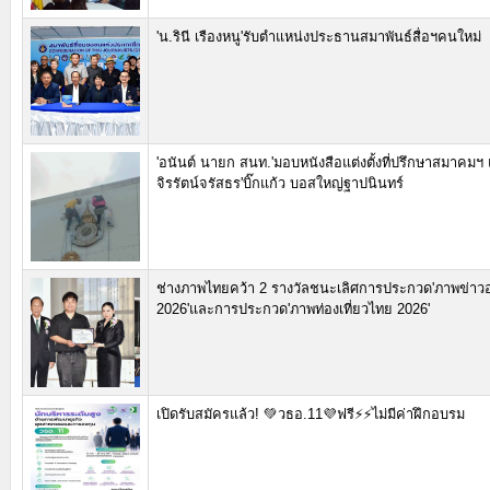
'น.รินี เรืองหนู'รับตำแหน่งประธานสมาพันธ์สื่อฯคนใหม่
'อนันต์ นายก สนท.'มอบหนังสือแต่งตั้งที่ปรึกษาสมาคมฯ แ
จิรรัตน์จรัสธร'บิ๊กแก้ว บอสใหญ่ฐาปนินทร์
ช่างภาพไทยคว้า 2 รางวัลชนะเลิศการประกวด'ภาพข่าว
2026'และการประกวด'ภาพท่องเที่ยวไทย 2026'
เปิดรับสมัครแล้ว! 💚วธอ.11💜ฟรี⚡⚡ไม่มีค่าฝึกอบรม