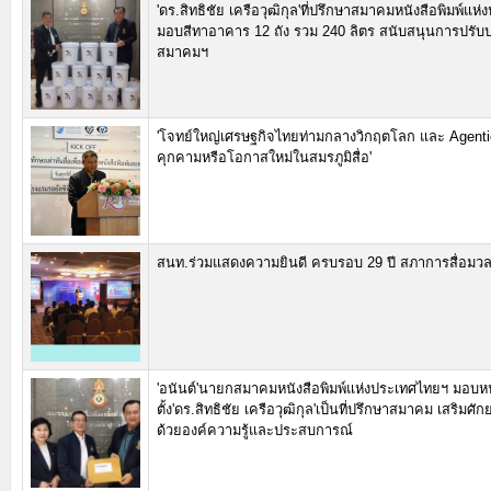
'ดร.สิทธิชัย เครือวุฒิกุล'ที่ปรึกษาสมาคมหนังสือพิมพ์แ
มอบสีทาอาคาร 12 ถัง รวม 240 ลิตร สนับสนุนการปรับ
สมาคมฯ
'โจทย์ใหญ่เศรษฐกิจไทยท่ามกลางวิกฤตโลก และ Agentic
คุกคามหรือโอกาสใหม่ในสมรภูมิสื่อ'
สนท.ร่วมแสดงความยินดี ครบรอบ 29 ปี สภาการสื่อมว
'อนันต์'นายกสมาคมหนังสือพิมพ์แห่งประเทศไทยฯ มอบหน
ตั้ง'ดร.สิทธิชัย เครือวุฒิกุล'เป็นที่ปรึกษาสมาคม เสริมศ
ด้วยองค์ความรู้และประสบการณ์