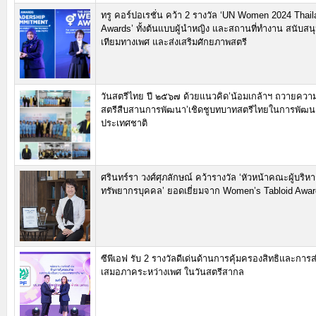
ทรู คอร์ปอเรชั่น คว้า 2 รางวัล ‘UN Women 2024 Tha
Awards’ ทั้งต้นแบบผู้นำหญิง และสถานที่ทำงาน สนับสน
เทียมทางเพศ และส่งเสริมศักยภาพสตรี
วันสตรีไทย ปี ๒๕๖๗ ด้วยแนวคิด’น้อมเกล้าฯ ถวายความ
สตรีสืบสานการพัฒนา’เชิดชูบทบาทสตรีไทยในการพัฒ
ประเทศชาติ
ศรินทร์รา วงศ์ศุภลักษณ์ คว้ารางวัล ‘หัวหน้าคณะผู้บริห
ทรัพยากรบุคคล’ ยอดเยี่ยมจาก Women’s Tabloid Awa
ซีพีเอฟ รับ 2 รางวัลดีเด่นด้านการคุ้มครองสิทธิและการ
เสมอภาคระหว่างเพศ ในวันสตรีสากล