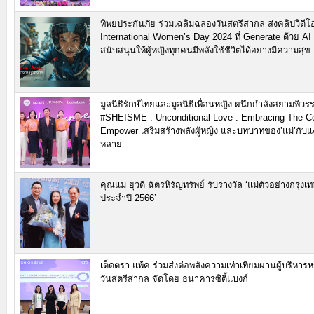
ทิพยประกันภัย ร่วมเฉลิมฉลองวันสตรีสากล ส่งคลิปวิดีโ
International Women’s Day 2024 ที่ Generate ด้วย AI เ
สนับสนุนให้ผู้หญิงทุกคนมีพลังใช้ชีวิตได้อย่างมีความสุข
มูลนิธิรักษ์ไทยและมูลนิธิเพื่อนหญิง ผนึกกำลังสยามพิวร
#SHEISME : Unconditional Love : Embracing The Co
Empower เสริมสร้างพลังผู้หญิง และบทบาทของ’แม่’กับแง
หลาย
คุณแม่ ยุวดี ฉัตรหิรัญทรัพย์ รับรางวัล ‘แม่ตัวอย่างกรุ
ประจำปี 2566’
เต็ดตรา แพ้ค ร่วมส่งต่อพลังความเท่าเทียมผ่านผู้บริหารห
วันสตรีสากล จัดโดย ธนาคารซิตี้แบงก์