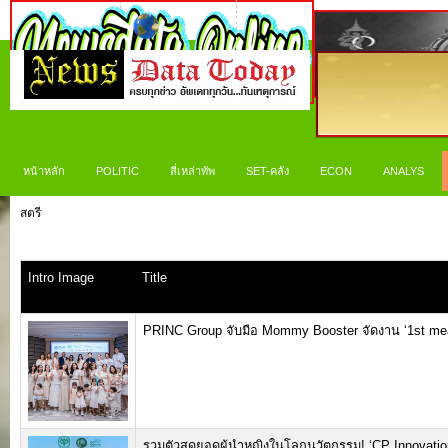
หน้าหลัก
POLITIC
สี่เหล่าทัพ
SET-คลัง
ECON
ANALYS
สตรี
Intro Image
Title
PRINC Group จับมือ Mommy Booster จัดงาน ‘1st me
รวมตัวสุดยอดผู้นำหญิงในโลกนวัตกรรม! ‘CP Innovatio