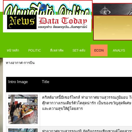
หน้าหลัก
POLITIC
สี่เหล่าทัพ
SET-คลัง
ECON
ANALYS
ทางอากาศ-การบิน
Intro Image
Title
คริสต์มาสนี้มีเซอร์ไพรส์ ท่าอากาศยานสุวรรณภูมิมอบ T
ตุ๊กตากวางเรนเดียร์ตัวโตสุดน่ารัก เป็นของขวัญสุดพิเศษ
และความสุขให้ผู้โดยสาร
ท่าอากาศยานสุวรรณภูมิ จัดกิจกรรมเชิญชวนผู้โดยสารร