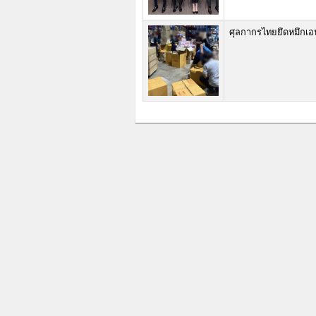
ศุลกากรไทยยึดหมึกเอ