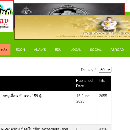
-คลัง
ECON
ANALYS
EDU
LOCAL
SOCIAL
ABROAD
Display #
Published
Hits
Date
ายหมูเถื่อน จำนวน 159 ตู้
15 June
2655
2023
บ NSW พร้อมเชื่อมโยงข้อมูลภาครัฐและภาค
03
4316