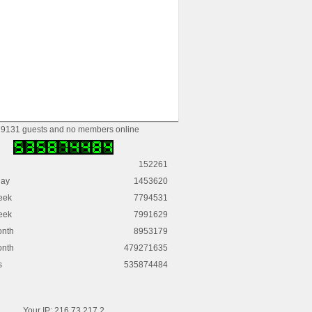
9131 guests and no members online
152261
day
1453620
eek
7794531
eek
7991629
onth
8953179
onth
479271635
s
535874484
Your IP: 216.73.217.2