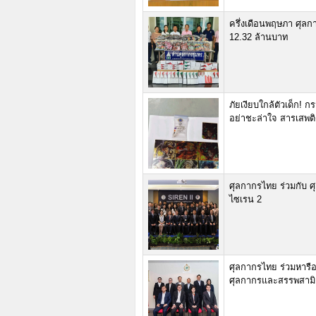
ครึ่งเดือนพฤษภา ศุลกากร
12.32 ล้านบาท
ภัยเงียบใกล้ตัวเด็ก! 
อย่าชะล่าใจ สารเสพต
ศุลกากรไทย ร่วมกับ ศ
ไซเรน 2
ศุลกากรไทย ร่วมหารือ
ศุลกากรและสรรพสามิต