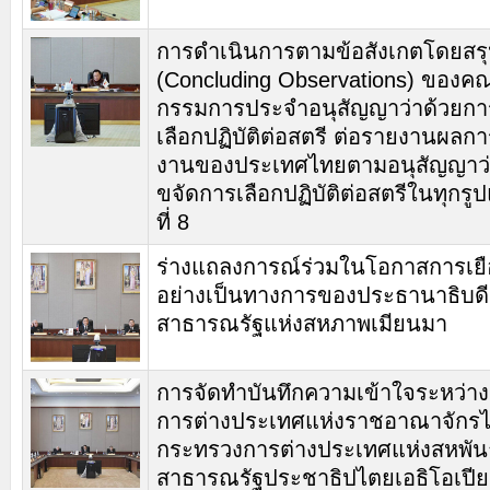
การดำเนินการตามข้อสังเกตโดยสร
(Concluding Observations) ของค
กรรมการประจำอนุสัญญาว่าด้วยกา
เลือกปฏิบัติต่อสตรี ต่อรายงานผลก
งานของประเทศไทยตามอนุสัญญาว่
ขจัดการเลือกปฏิบัติต่อสตรีในทุกรู
ที่ 8
ร่างแถลงการณ์ร่วมในโอกาสการเย
อย่างเป็นทางการของประธานาธิบดี
สาธารณรัฐแห่งสหภาพเมียนมา
การจัดทำบันทึกความเข้าใจระหว่า
การต่างประเทศแห่งราชอาณาจักรไ
กระทรวงการต่างประเทศแห่งสหพันธ
สาธารณรัฐประชาธิปไตยเอธิโอเปียว