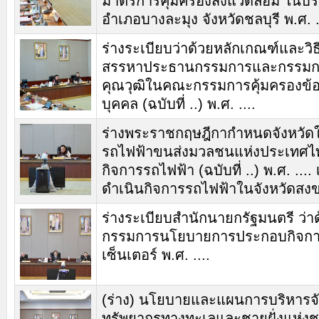
มาตรการคุ้มครองสิ่งแวดล้อม ในบริเ
อำเภอบางละมุง จังหวัดชลบุรี พ.ศ. .
ร่างระเบียบว่าด้วยหลักเกณฑ์และวิ
สรรหาประธานกรรมการและกรรมกา
คุณวุฒิในคณะกรรมการคุ้มครองข้อ
บุคคล (ฉบับที่ ..) พ.ศ. ....
ร่างพระราชกฤษฎีกากำหนดจังหวัดใ
รถไฟฟ้าขนส่งมวลชนแห่งประเทศไ
กิจการรถไฟฟ้า (ฉบับที่ ..) พ.ศ. .... เ
ดำเนินกิจการรถไฟฟ้าในจังหวัดสง
ร่างระเบียบสำนักนายกรัฐมนตรี ว่
กรรมการนโยบายการประกอบกิจกา
เซ็นเตอร์ พ.ศ. ....
(ร่าง) นโยบายและแผนการบริหารจ
ทรัพยากรทางทะเลและชายฝั่งแห่งชา