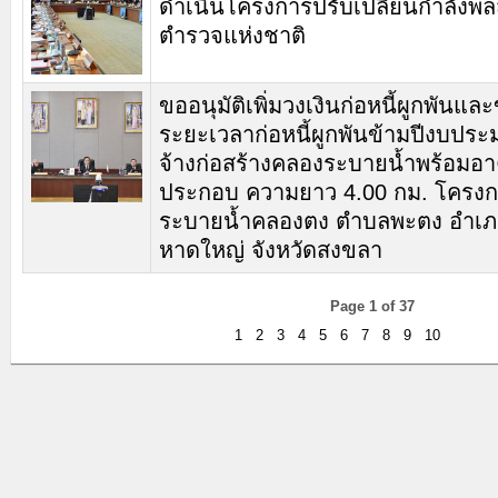
ดำเนินโครงการปรับเปลี่ยนกำลังพ
ตำรวจแห่งชาติ
ขออนุมัติเพิ่มวงเงินก่อหนี้ผูกพันแ
ระยะเวลาก่อหนี้ผูกพันข้ามปีงบปร
จ้างก่อสร้างคลองระบายน้ำพร้อมอ
ประกอบ ความยาว 4.00 กม. โครง
ระบายน้ำคลองตง ตำบลพะตง อำเ
หาดใหญ่ จังหวัดสงขลา
Page 1 of 37
1
2
3
4
5
6
7
8
9
10