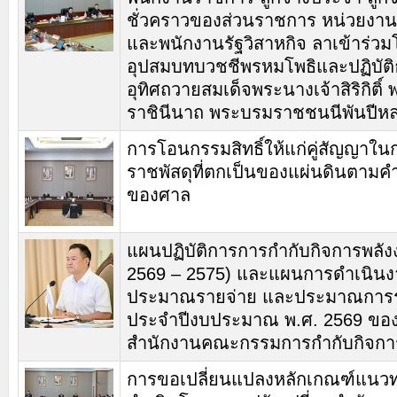
ชั่วคราวของส่วนราชการ หน่วยงาน
และพนักงานรัฐวิสาหกิจ ลาเข้าร่ว
อุปสมบทบวชชีพรหมโพธิและปฏิบัต
อุทิศถวายสมเด็จพระนางเจ้าสิริกิติ์
ราชินีนาถ พระบรมราชชนนีพันปีห
การโอนกรรมสิทธิ์ให้แก่คู่สัญญาใน
ราชพัสดุที่ตกเป็นของแผ่นดินตามค
ของศาล
แผนปฏิบัติการการกำกับกิจการพลัง
2569 – 2575) และแผนการดำเนิน
ประมาณรายจ่าย และประมาณการร
ประจำปีงบประมาณ พ.ศ. 2569 ขอ
สำนักงานคณะกรรมการกำกับกิจกา
การขอเปลี่ยนแปลงหลักเกณฑ์แนว