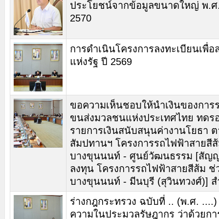
ประโยชน์จากข้อมูลขนาดใหญ่ พ.ศ.
2570
การดำเนินโครงการลงทะเบียนเพื่อส
แห่งรัฐ ปี 2569
ขอความเห็นชอบให้นำเงินของการร
ขนส่งมวลชนแห่งประเทศไทย ทดรอ
รายการเงินสนับสนุนค่างานโยธา 
สัมปทานฯ โครงการรถไฟฟ้าสายสีส้
บางขุนนนท์ - ศูนย์วัฒนธรรม [สัญ
ลงทุน โครงการรถไฟฟ้าสายสีส้ม ช่
บางขุนนนท์ - มีนบุรี (สุวินทวงศ์)] ส
ร่างกฎกระทรวง ฉบับที่ .. (พ.ศ. ...
ความในประมวลรัษฎากร ว่าด้วยกา