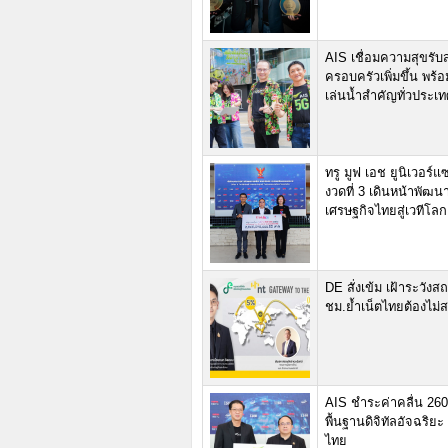
AIS เชื่อมความสุขรั
ครอบครัวเพิ่มขึ้น พร้
เล่นน้ำสำคัญทั่วประเ
ทรู มูฟ เอช ยูนิเวอร์
งวดที่ 3 เดินหน้าพัฒน
เศรษฐกิจไทยสู่เวทีโลก
DE สั่งเข้ม เฝ้าระวั
ชม.ย้ำเน็ตไทยต้องไม่ส
AIS ชำระค่าคลื่น 260
พื้นฐานดิจิทัลอัจฉริย
ไทย