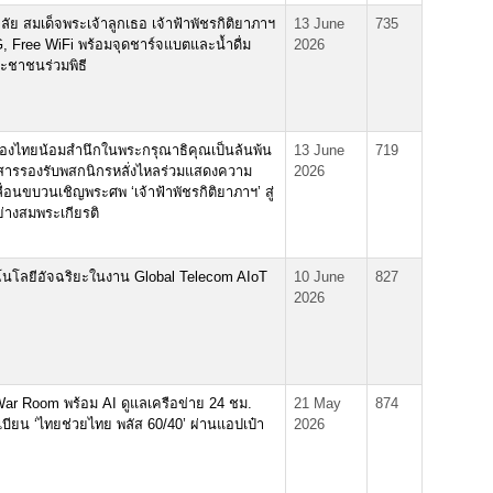
ย สมเด็จพระเจ้าลูกเธอ เจ้าฟ้าพัชรกิติยาภาฯ
13 June
735
, Free WiFi พร้อมจุดชาร์จแบตและน้ำดื่ม
2026
ชาชนร่วมพิธี
มผองไทยน้อมสำนึกในพระกรุณาธิคุณเป็นล้นพ้น
13 June
719
ารรองรับพสกนิกรหลั่งไหลร่วมแสดงความ
2026
่อนขบวนเชิญพระศพ ‘เจ้าฟ้าพัชรกิติยาภาฯ’ สู่
อย่างสมพระเกียรติ
คโนโลยีอัจฉริยะในงาน Global Telecom AIoT
10 June
827
2026
ด War Room พร้อม AI ดูแลเครือข่าย 24 ชม.
21 May
874
ียน ‘ไทยช่วยไทย พลัส 60/40’ ผ่านแอปเป๋า
2026