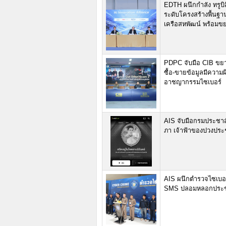
EDTH ผนึกกำลัง ทรูบิส
ระดับโครงสร้างพื้นฐาน
เครือสหพัฒน์ พร้อม
PDPC จับมือ CIB ขยา
ซื้อ-ขายข้อมูลมีความ
อาชญากรรมไซเบอร์
AIS จับมือกรมประชาสัม
ภา เจ้าฟ้าของปวงประช
AIS ผนึกตำรวจไซเบอร
SMS ปลอมหลอกประชา