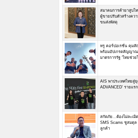
สมาคมการค้ายาสูบไทย
ผู้ขายปรับตัวสร้างควา
ขนส่งพัสดุ
ทรู คอร์ปอเรชั่น ค
พร้อมอัปเกรดสัญญาณเ
มาตรการรัฐ ‘ไทยช่วย
AIS พาประเทศไทยสู่ยุค
ADVANCED’ รายแรกขอ
สกัดภัย…ต้องไม่ละเมิด
SMS Scams ชูสมดุล Se
ลูกค้า