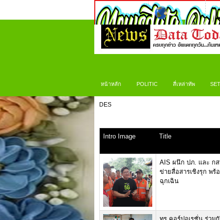
หน้าหลัก
POLITIC
สี่เหล่าทัพ
SET
DES
Intro Image
Title
AIS ผนึก ปภ. และ กส
ข่ายสื่อสารเชิงรุก พร
ฉุกเฉิน
ทรู คอร์ปอเรชั่น ร่วม