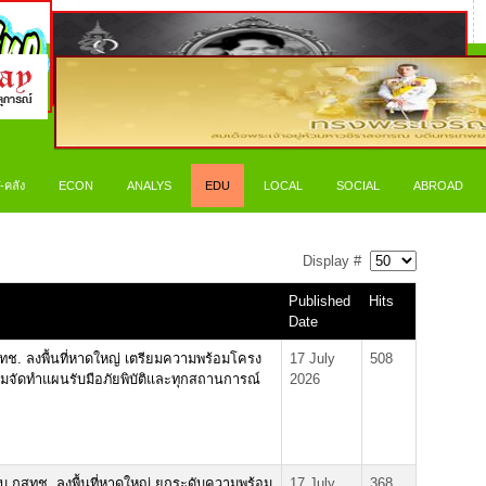
-คลัง
ECON
ANALYS
EDU
LOCAL
SOCIAL
ABROAD
Display #
Published
Hits
Date
ทช. ลงพื้นที่หาดใหญ่ เตรียมความพร้อมโครง
17 July
508
้อมจัดทำแผนรับมือภัยพิบัติและทุกสถานการณ์
2026
กับ กสทช. ลงพื้นที่หาดใหญ่ ยกระดับความพร้อม
17 July
368