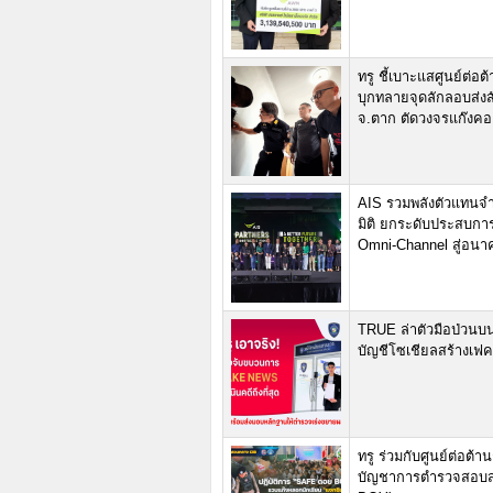
ทรู ชี้เบาะแสศูนย์ต
บุกทลายจุดลักลอบส่ง
จ.ตาก ตัดวงจรแก๊งค
AIS รวมพลังตัวแทนจำ
มิติ ยกระดับประสบการ
Omni-Channel สู่อนาคต
TRUE ล่าตัวมือป่วนบน
บัญชีโซเชียลสร้างเฟคน
ทรู ร่วมกับศูนย์ต่อ
บัญชาการตำรวจสอบสว