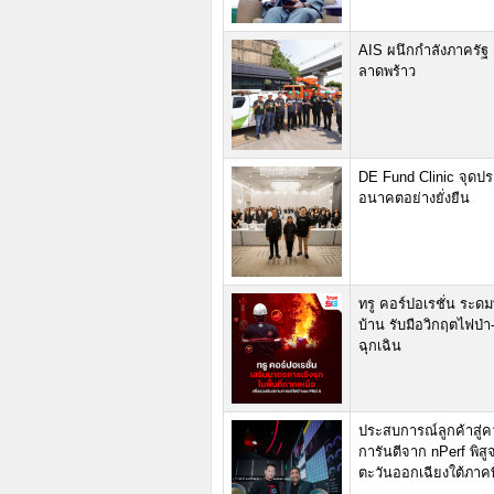
AIS ผนึกกำลังภาครัฐ 
ลาดพร้าว
DE Fund Clinic จุดปร
อนาคตอย่างยั่งยืน
ทรู คอร์ปอเรชั่น ระดม
บ้าน รับมือวิกฤตไฟป่
ฉุกเฉิน
ประสบการณ์ลูกค้าสู่คว
การันตีจาก nPerf พิสูจ
ตะวันออกเฉียงใต้ภาคพ