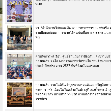
ทะเล
วว. /สำนักงานวิจัยและพัฒนาการทางทหาร กองทัพเรือ 
ร่วมมือทดสอบอากาศยานไร้คนขับเพื่อการลาดตระเวน
ที่ 2
ฝ่ายกิจการพลเรือน ศูนย์อำนวยการป้องกันและปราบปร
กองทัพเรือ จัดโครงการ’กองทัพเรือรวมใจ ร่วมต้านภัยยา
ประจำปีงบประมาณ 2567 พื้นที่จังหวัดนครพนม
กองทัพเรือ ร่วมในพิธีเจริญพระพุทธมนต์และเจริญจิตภ
พระราชกุศล เนื่องในวันคล้ายวันประสูติ สมเด็จพระเจ้าลู
พัชรกิติยาภา นเรนทิราเทพยวดี กรมหลวงราชสาริณีสิริพ
ราชธิดา