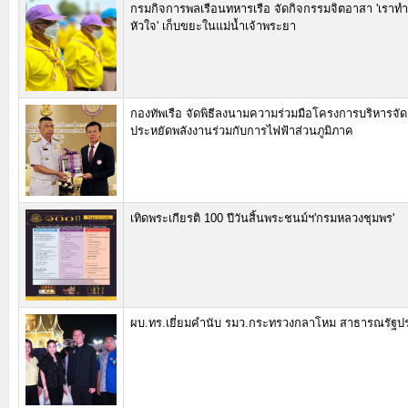
กรมกิจการพลเรือนทหารเรือ จัดกิจกรรมจิตอาสา 'เราทำ
หัวใจ' เก็บขยะในแม่น้ำเจ้าพระยา
กองทัพเรือ จัดพิธีลงนามความร่วมมือโครงการบริหารจัดก
ประหยัดพลังงานร่วมกับการไฟฟ้าส่วนภูมิภาค
เทิดพระเกียรติ 100 ปีวันสิ้นพระชนม์ฯ'กรมหลวงชุมพร'
ผบ.ทร.เยี่ยมคำนับ รมว.กระทรวงกลาโหม สาธารณรัฐ