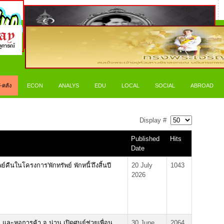
-คลัง
ECON
ANALYS
EDU
LOCAL
SOCIAL
ABROAD
Display #
Published
Hits
Date
คืนในโครงการ'พักทรัพย์ พักหนี้'ถึงสิ้นปี
20 July
1043
2026
.และหอการค้า จ.น่าน เปิดศูนย์ช่วยเพื่อน
30 June
2064