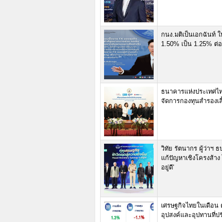
กนง.มติเป็นเอกฉันท์ 
1.50% เป็น 1.25% ต่อป
ธนาคารแห่งประเทศไทย 
จัดการกองทุนสำรองเลี
วิทัย รัตนากร ผู้ว่าฯ
แก้ปัญหาเชิงโครงส้าง 
อยู่ดี'
เศรษฐกิจไทยในเดือน ต
อุปสงค์และอุปทานที่ปรั