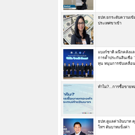
ธปท.ยกระดับความเข้
ประเทศขาเข้า
แบงก์ชาติ ผนึกคลัง
การค้ำประกันสินเชื่อ 
ทุน หนุนการขับเคลื่อ
ทำไม?...การซื้อขาย
ธปท.ดูแลค่าเงินบาท ค
โทฯ ดันบาทแข็งค่า