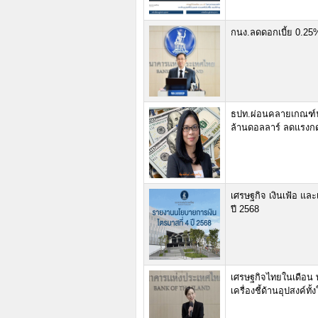
กนง.ลดดอกเบี้ย 0.25%
ธปท.ผ่อนคลายเกณฑ์น
ล้านดอลลาร์ ลดแรงกด
เศรษฐกิจ เงินเฟ้อ แล
ปี 2568
เศรษฐกิจไทยในเดือน
เครื่องชี้ด้านอุปสงค์ท