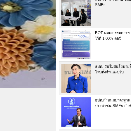
SMEs
BOT คณะกรรมการฯ มีม
ไว้ที่ 1.00% ต่อปี
ธปท. ยันไม่มีนโยบายใ
โทษทั้งจำและปรับ
ธปท.กำหนดมาตรฐานค่
ประชาชน-SMEs กำชับแ