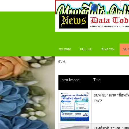
หน้าหลัก
POLITIC
สี่เหล่าทัพ
SET
ธปท.
Intro Image
Title
ธปท.ขยายเวลาซื้อทรัพย์
2570
แบงก์ชาติ ร่วมกับ บสย