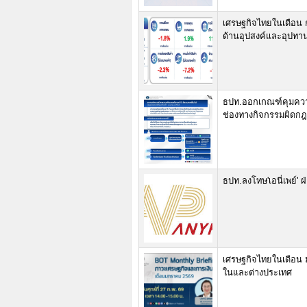
เศรษฐกิจไทยในเดือน 
ด้านอุปสงค์และอุปทา
ธปท.ออกเกณฑ์คุมความ
ช่องทางกิจกรรมผิดก
ธปท.ลงโทษ'เอนี่เพย์'
เศรษฐกิจไทยในเดือน 
ในและต่างประเทศ