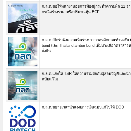
ก.ล.ต.ขอให้พนักงานอัยการฟ้องผู้กระทำความผิด 12 รา
กรณีสร้างราคาหรือปริมาณหุ้น ECF
ก.ล.ต.เปิดรับฟังความเห็นร่างประกาศหลักเกณฑ์รองรับ t
bond และ Thailand amber bond เพิ่มทางเลือกตราสารหน
ยั่งยืน
ก.ล.ต.แจ้งให้ TSR ให้ความร่วมมือกับผู้สอบบัญชีและนำ
ฉบับแก้ไข
ก.ล.ต.ขยายเวลานำส่งงบการเงินฉบับแก้ไขให้ DOD