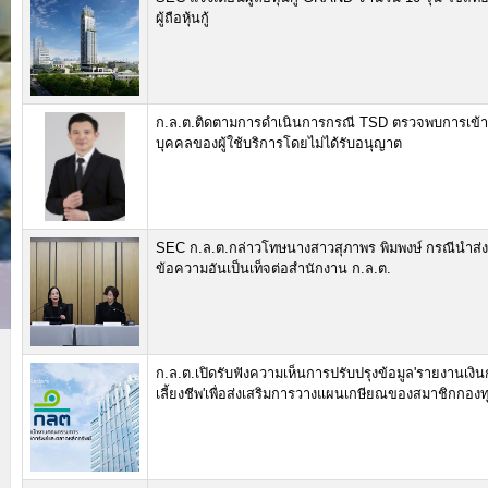
ผู้ถือหุ้นกู้
ก.ล.ต.ติดตามการดำเนินการกรณี TSD ตรวจพบการเข้าถ
บุคคลของผู้ใช้บริการโดยไม่ได้รับอนุญาต
SEC ก.ล.ต.กล่าวโทษนางสาวสุภาพร พิมพงษ์ กรณีนำส่ง
ข้อความอันเป็นเท็จต่อสำนักงาน ก.ล.ต.
ก.ล.ต.เปิดรับฟังความเห็นการปรับปรุงข้อมูล'รายงานเง
เลี้ยงชีพ'เพื่อส่งเสริมการวางแผนเกษียณของสมาชิกกองท