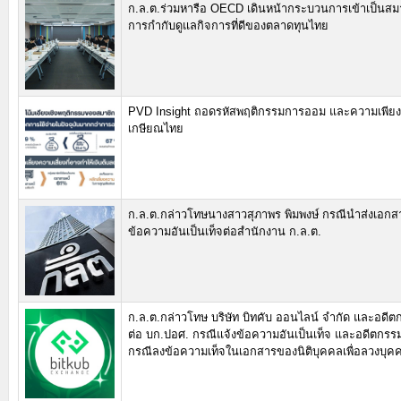
ก.ล.ต.ร่วมหารือ OECD เดินหน้ากระบวนการเข้าเป็นสม
การกำกับดูแลกิจการที่ดีของตลาดทุนไทย
PVD Insight ถอดรหัสพฤติกรรมการออม และความเพียง
เกษียณไทย
ก.ล.ต.กล่าวโทษนางสาวสุภาพร พิมพงษ์ กรณีนำส่งเอกสา
ข้อความอันเป็นเท็จต่อสำนักงาน ก.ล.ต.
ก.ล.ต.กล่าวโทษ บริษัท บิทคับ ออนไลน์ จำกัด และอดีต
ต่อ บก.ปอศ. กรณีแจ้งข้อความอันเป็นเท็จ และอดีตกรร
กรณีลงข้อความเท็จในเอกสารของนิติบุคคลเพื่อลวงบุค