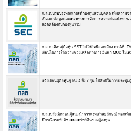
ก.ล.ต.ปรับปรุงหลักเกณฑ์กองทุนส่วนบุคคล เพิ่มความช
เปิดเผยข้อมูลและแนวทางการจัดการความขัดแย้งทางผ
สอดคล้องกับกองทุนรวม
ก.ล.ต.เตือนผู้ถือหุ้น SST ไปใช้สิทธิออกเสียง กรณีที่ IFA
เงื่อนไขการให้ความช่วยเหลือทางการเงินแก่ MUD ไม่เ
แจ้งเตือนผู้ถือหุ้นกู้ MJD ทั้ง 7 รุ่น ใช้สิทธิในการประชุมผู้ถ
ก.ล.ต.สั่งเพิกถอนผู้แนะนำการลงทุน'วลัยลักษณ์ พอกเพิ่ม
ปี'กรณีกระทำมิชอบต่อทรัพย์สินของผู้ลงทุน