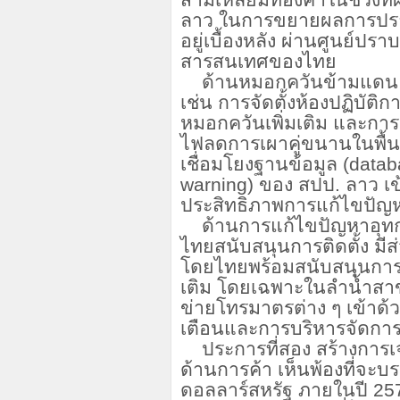
สามเหลี่ยมทองคำในช่วงที่
ลาว ในการขยายผลการปราบ
อยู่เบื้องหลัง ผ่านศูนย
สารสนเทศของไทย
ด้านหมอกควันข้ามแดน จ
เช่น การจัดตั้งห้องปฏิบัต
หมอกควันเพิ่มเติม และก
ไฟลดการเผาคู่ขนานในพื้น
เชื่อมโยงฐานข้อมูล (
datab
warning) ของ สปป. ลาว เข
ประสิทธิภาพการแก้ไขปัญ
ด้านการแก้ไขปัญหาอุทก
ไทยสนับสนุนการติดตั้ง มี
โดยไทยพร้อมสนับสนุนการต
เติม โดยเฉพาะในลำน้ำสาข
ข่ายโทรมาตรต่าง ๆ เข้าด้ว
เตือนและการบริหารจัดการ
ประการที่สอง สร้างการเ
ด้านการค้า เห็นพ้องที่จะบ
ดอลลาร์สหรัฐ ภายในปี 2