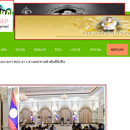
-คลัง
ECON
ANALYS
EDU
LOCAL
SOCIAL
ABROAD
นายกฯ สปป.ลาว สานต่อ'สายพัวพันที่ยั่งยืน'