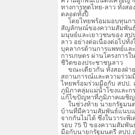
ความผูกพันเป็นดั่งเครือญ
ทางการทูตไทย-ลาว ทั้งสอง
ตลอดทั้งปี
โดยไทยพร้อมมอบทุนกา
สัญลักษณ์ของความสัมพัน
มนุษย์และเยาวชนของ สปป.
ลาว อย่างต่อเนื่องต่อไป
บุคลากรด้านการแพทย์และก
การเกษตร ผ่านโครงการในพ
ชีวิตของประชาชนลาว
ขณะเดียวกัน ทั้งสองฝ่าย
สถานการณ์และความร่วมมื
ไทยพร้อมร่วมมือกับ สปป.
ภูมิภาคลุ่มแม่น้ำโขงและก
แก้ไขปัญหาที่ภูมิภาคเผชิญ
ในช่วงท้าย นายกรัฐมนตร
บ้านที่มีความสัมพันธ์แน
จากกันไม่ได้ ซึ่งในวาระพ
รอบ
75 ปี ของความสัมพันธ์
มือกับนายกรัฐมนตรี สปป.