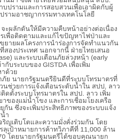
ผ่านมา ซึ่งฝ่ายไทยพร้อมสนับสนุน สปป.
ปรามและการสอบสวนเพื่อเอาผิดกับผู้
์ปราบปรามอาชญากรรมทางเทคโนโลยี
ะผลักดันให้มีความคืบหน้าอย่างต่อเนื่อง
ิการเพื่อติดตามและแก้ไขปัญหาไฟป่าและ
ารขยายผลโครงการนำร่องการจัดทำแนวกัน
ที่สองประเทศ นอกจากนี้ ฝ่ายไทยเสนอ
ase) และระบบเตือนภัยล่วงหน้า (early
้ากับระบบของ GISTDA เพื่อเพิ่ม
หาด้วย
ภัย นายกรัฐมนตรียินดีที่ระบบโทรมาตรที่
ส่วนช่วยการแจ้งเตือนระดับน้ำใน สปป. ลาว
ิดตั้งระบบโทรมาตรใน สปป. ลาว เพิ่ม
าของแม่น้ำโขง และการเชื่อมโยงเครือ
ยกัน ซึ่งจะเพิ่มประสิทธิภาพของระบบแจ้ง
น้ำ
จริญเติบโตและความมั่งคั่งร่วมกัน โดย
รรลุเป้าหมายการค้าทวิภาคีที่
11,000 ล้าน
570 โดยนายกรัฐมนตรีได้ขอบคุณนายก