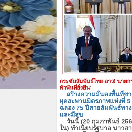
กระชับสัมพันธ์ไทย-ลาว! นาย
พัวพันที่ยั่งยืน'
สร้างความมั่นคงพื้นที่
ผุดสะพานมิตรภาพแห่งที่
5
ฉลอง 75 ปีสายสัมพันธ์ทาง
และมีสุข
วันนี้ (
20 กุมภาพันธ์ 256
ใน) ทำเนียบรัฐบาล นาวส