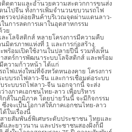
้ช่วยติดตามและอำนวยความสะดวกการขนส่ง
ดนไปจีน ทั้งการเพิ่มจำนวนขบวนรถไฟ
องตรวจปล่อยสินค้าบริเวณจุดผ่านแดนลาว-
อกันในการลดการเผาในอุตสาหกรรม
้วย
ะโลจิสติกส์ หลายโครงการมีความคืบ
านมิตรภาพแห่งที่
1 และการก่อสร้าง
ะพร้อมเปิดใช้งานในปลายปีนี้ รวมทั้งเห็น
ธศาสตร์การพัฒนาระบบโลจิสติกส์ และพร้อม
มีความก้าวหน้า ได้แก่
ถไฟแห่งใหม่ที่จังหวัดหนองคาย โครงการ
บระบบรถไฟลาว-จีน และการเชื่อมต่อระบบ
กับระบบรถไฟลาว-จีน นอกจากนี้ จะส่ง
ะหว่างภาคเอกชนไทย-ลาว เพื่อบริหาร
กส์ในภูมิภาค โดยบ่ายวันนี้ จะมีกิจกรรม
 ซึ่งจะเป็นโอกาสให้ภาคเอกชนไทย-ลาว
้ในเรื่องนี้
ิมสายสัมพันธ์พิเศษระดับประชาชน ไทยและ
ี่ดีและยาวนาน และประชาชนสองฝั่งก็มี