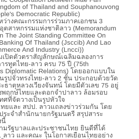
 Kingdom of Thailand and Souphanouvong
ople's Democratic Republic)
ระหว่างคณะกรรมการร่วมภาคเอกชน 3
ะอุตสาหกรรมแห่งชาติลาว (Memorandum
n The Joint Standing Committee On
anking Of Thailand (Jsccib) And Lao
merce And Industry (Lncci))
ด้ร่วมเปิดตัวตราสัญลักษณ์เฉลิมฉลองการ
การทูตไทย-ลาว ครบ
75 ปี (75th
os Diplomatic Relations) โดยออกแบบใน
นรูปจั่วทรงไทย-ลาว 2 ชั้น ประกอบด้วยวัด
ธาตุหลวงเวียงจันทน์ โดยมีตัวเลข 75 อยู่
ชพฤกษ์ไทยและดอกจำปาลาว ล้อมรอบ
ศที่จัดวางเป็นรูปหัวใจ
ีไทยและ สปป. ลาวแถลงข่าวร่วมกัน โดย
ษกประจำสำนักนายกรัฐมนตรี สรุปสาระ
ี้
ามรัฐบาลและประชาชนไทย ยินดีที่ได้
ป. ลาว และคณะ ในโอกาสเยือนไทยอย่าง