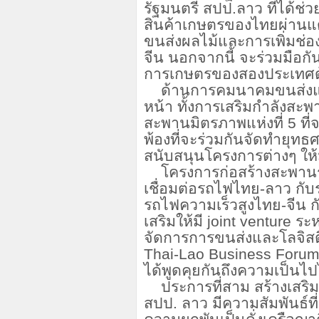
รัฐมนตรี สปป.ลาว ที่ได
สินค้าเกษตรของไทยผ่านแ
ขนส่งผลไม้และการเพิ่มช่
จีน นอกจากนี้ จะร่วมมื
การเกษตรของสองประเทศด
ด้านการคมนาคมขนส่งแล
หน้า ทั้งการเสริมกำลังสะพ
สะพานมิตรภาพแห่งที่ 5 ที่จ
พ้องที่จะร่วมกันจัดทำยุท
สนับสนุนโครงการต่างๆ ให้
โครงการก่อสร้างสะพานร
เชื่อมต่อรถไฟไทย-ลาว กั
รถไฟความเร็วสูงไทย-จีน 
เสริมให้มี
joint venture ร
จัดการการขนส่งและโลจิสติ
Thai-Lao Business Forum
ได้พูดคุยกันถึงความเป็นไปได
ประการที่สาม สร้างเสร
สปป. ลาว มีความสัมพันธ์ท