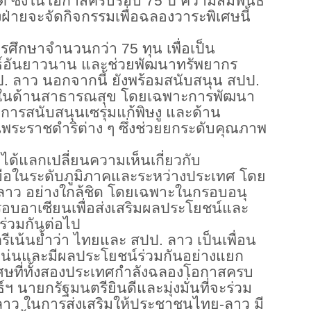
าติ ซึ่งในโอกาสครบรอบ
75 ปี ความสัมพันธ์
ฝ่ายจะจัดกิจกรรมเพื่อฉลองวาระพิเศษนี้
รศึกษาจำนวนกว่า
75 ทุน เพื่อเป็น
ธ์อันยาวนาน และช่วยพัฒนาทรัพยากร
 ลาว นอกจากนี้ ยังพร้อมสนับสนุน สปป.
ทั้งในด้านสาธารณสุข โดยเฉพาะการพัฒนา
ารสนับสนุนเซรุ่มแก้พิษงู และด้าน
ระราชดำริต่าง ๆ ซึ่งช่วยยกระดับคุณภาพ
ได้แลกเปลี่ยนความเห็นเกี่ยวกับ
อในระดับภูมิภาคและระหว่างประเทศ โดย
 ลาว อย่างใกล้ชิด โดยเฉพาะในกรอบอนุ
รอบอาเซียนเพื่อส่งเสริมผลประโยชน์และ
ร่วมกันต่อไป
ีเน้นย้ำว่า ไทยและ สปป. ลาว เป็นเพื่อน
บแน่นและมีผลประโยชน์ร่วมกันอย่างแยก
ิเศษที่ทั้งสองประเทศกำลังฉลองโอกาสครบ
ฯ นายกรัฐมนตรียินดีและมุ่งมั่นที่จะร่วม
ลาว ในการส่งเสริมให้ประชาชนไทย-ลาว มี