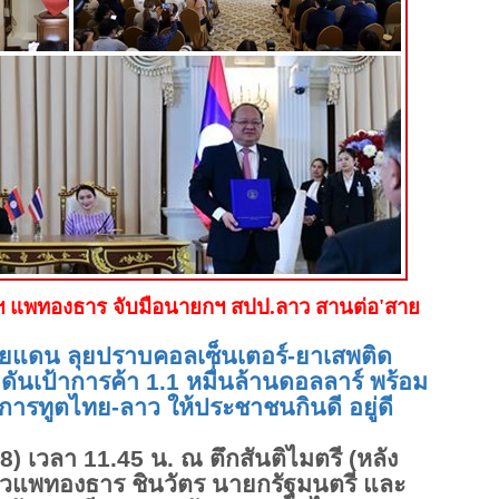
กฯ แพทองธาร จับมือนายกฯ สปป.ลาว สานต่อ
'สาย
ชายแดน ลุยปราบคอลเซ็นเตอร์-ยาเสพติด
 ดันเป้าการค้า 1.1 หมื่นล้านดอลลาร์ พร้อม
การทูตไทย-ลาว ให้ประชาชนกินดี อยู่ดี
8) เวลา 11.45 น. ณ ตึกสันติไมตรี (หลัง
าวแพทองธาร ชินวัตร นายกรัฐมนตรี และ