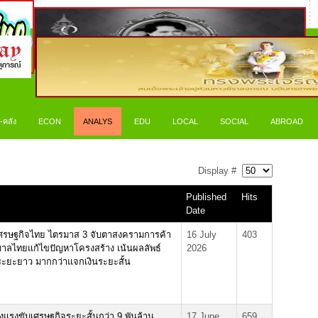
-คลัง
ECON
ANALYS
EDU
LOCAL
SOCIAL
ABROAD
Display #
Published
Hits
Date
เศรษฐกิจไทย ไตรมาส 3 จับตาสงครามการค้า
16 July
403
บาลไทยแก้ไขปัญหาโครงสร้าง เน้นผลลัพธ์
2026
ระยะยาว มากกว่าแจกเงินระยะสั้น
แรงขับเศรษฐกิจระยะสั้นกว่า 9 พันล้าน
17 June
659