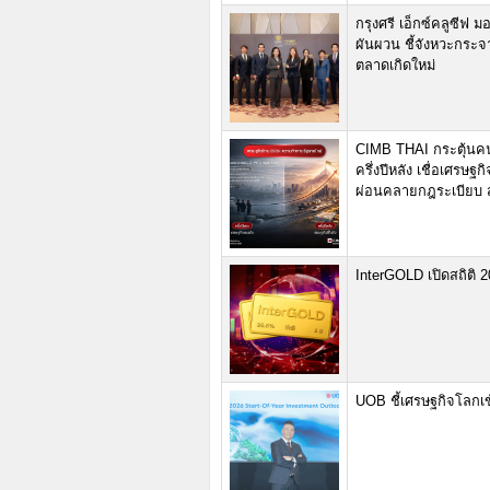
กรุงศรี เอ็กซ์คลูซีฟ
ผันผวน ชี้จังหวะกระจ
ตลาดเกิดใหม่
CIMB THAI กระตุ้นค
ครึ่งปีหลัง เชื่อเศรษ
ผ่อนคลายกฎระเบียบ ส
InterGOLD เปิดสถิติ 2
UOB ชี้เศรษฐกิจโลกเข้