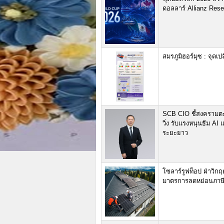
ดอลลาร์ Allianz Resea
สมรภูมิฮอร์มุซ : จุด
SCB CIO ชี้สงครามตะ
วิ่ง รับแรงหนุนธีม A
ระยะยาว
โซลาร์รูฟท็อป ฝ่าวิ
มาตรการลดหย่อนภาษ