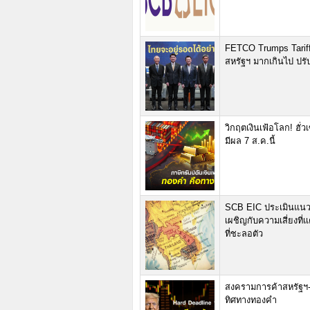
FETCO Trumps Tariffs
สหรัฐฯ มากเกินไป ปร
วิกฤตเงินเฟ้อโลก! ฮั่
มีผล 7 ส.ค.นี้
SCB EIC ประเมินแนว
เผชิญกับความเสี่ยงที
ที่ชะลอตัว
สงครามการค้าสหรัฐฯ-ทั
ทิศทางทองคำ