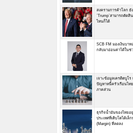
สงครามการค้าโลก ยังไ
`Trump`สามารถตัดสิน
ไหนก็ได้
SCB FM มองเงินบาทอา
กลับมาอ่อนค่าได้ในช่วง
เจาะข้อมูลเครดิตบูโร 
ปัญหาหนี้ครัวเรือนไทยย
ภาคส่วน
ธุรกิจน้ำมันของไทยอ
ประเทศที่เติบโตได้เล็
(Margin) ที่ลดลง