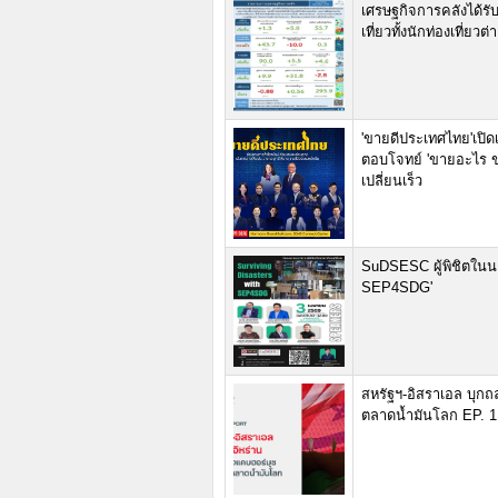
เศรษฐกิจการคลังได้ร
เที่ยวทั้งนักท่องเที่
'ขายดีประเทศไทย'เปิ
ตอบโจทย์ 'ขายอะไร ข
เปลี่ยนเร็ว
SuDSESC ผู้พิชิตในนา
SEP4SDG'
สหรัฐฯ-อิสราเอล บุกถ
ตลาดน้ำมันโลก EP. 1