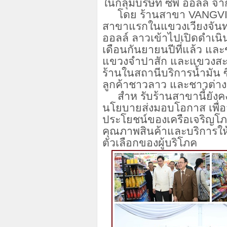
ในกลุ่มบริษัท ซีพี ออลล์ 
โดย ร้านสาขา VANGVIENG
สาขาแรกในแขวงเวียงจันทน
ออลล์ ลาวเข้าไปเปิดดำเนิน
เดือนกันยายนปีที่แล้ว แล
แขวงจำปาสัก และแขวงสะหวั
ร้านในสถานีบริการน้ำมัน ซ
ลูกค้าชาวลาว และชาวต่าง
สำห รับร้านสาขานี้ยังคง
นโยบายส่งมอบโอกาส เพื่อ
ประโยชน์ของเครือเจริญโภ
คุณภาพสินค้าและบริการให้
ตัวเลือกของผู้บริโภค