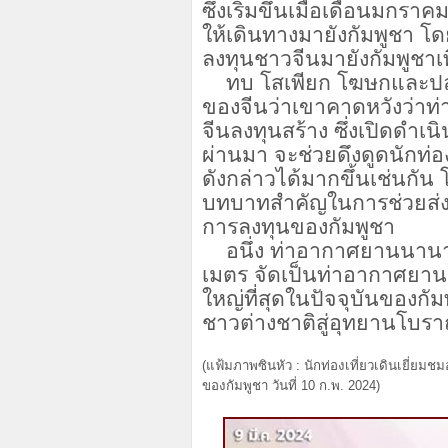
ซึ่งเริ่มขึ้นเมื่อเดือนมกรา
ให้เดินทางมายังกัมพูชา โ
ลงทุนชาวจีนมายังกัมพูชาเพิ
ทบ โสเพียก โฆษกและปลั
ของจีนว่าเขาคาดหวังว่าท่
จีนลงทุนสร้าง ซึ่งเปิดดำเน
ผ่านมา จะช่วยดึงดูดนักท่
ดังกล่าวได้มากขึ้นเช่นกั
บทบาทสำคัญในการช่วยส่งเส
การลงทุนของกัมพูชา
อนึ่ง ท่าอากาศยานนานาช
เมตร จัดเป็นท่าอากาศยาน
ใหญ่ที่สุดในปัจจุบันของกั
ชาวต่างชาติสู่อุทยานโบรา
(แฟ้มภาพซินหัว : นักท่องเที่ยวเดินเยี่ย
ของกัมพูชา วันที่ 10 ก.พ. 2024)