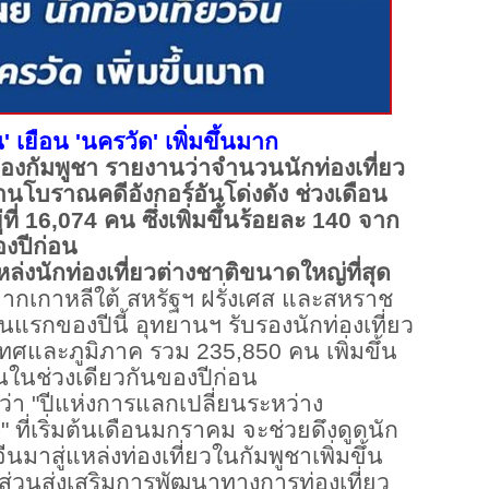
น' เยือน 'นครวัด' เพิ่มขึ้นมาก
องกัมพูชา รายงานว่าจำนวนนักท่องเที่ยว
านโบราณคดีอังกอร์อันโด่งดัง ช่วงเดือน
ี่ 16,074 คน ซึ่งเพิ่มขึ้นร้อยละ 140 จาก
งปีก่อน
่งนักท่องเที่ยวต่างชาติขนาดใหญ่ที่สุด
กเกาหลีใต้ สหรัฐฯ ฝรั่งเศส และสหราช
แรกของปีนี้ อุทยานฯ รับรองนักท่องเที่ยว
ศและภูมิภาค รวม 235,850 คน เพิ่มขึ้น
นในช่วงเดียวกันของปีก่อน
 "ปีแห่งการแลกเปลี่ยนระหว่าง
ที่เริ่มต้นเดือนมกราคม จะช่วยดึงดูดนัก
นมาสู่แหล่งท่องเที่ยวในกัมพูชาเพิ่มขึ้น
ส่วนส่งเสริมการพัฒนาทางการท่องเที่ยว