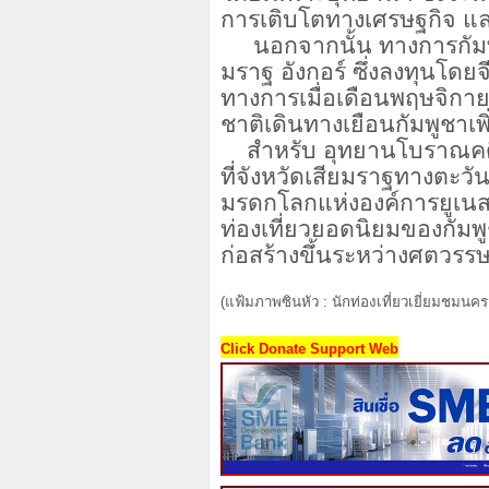
การเติบโตทางเศรษฐกิจ 
นอกจากนั้น ทางการกัมพูช
มราฐ อังกอร์ ซึ่งลงทุนโดย
ทางการเมื่อเดือนพฤษจิกาย
ชาติเดินทางเยือนกัมพูชาเพ
สำหรับ อุทยานโบราณคดีอั
ที่จังหวัดเสียมราฐทางตะวั
มรดกโลกแห่งองค์การยูเน
ท่องเที่ยวยอดนิยมของกัมพู
ก่อสร้างขึ้นระหว่างศตวรรษท
(แฟ้มภาพซินหัว : นักท่องเที่ยวเยี่ยมชมนคร
Click Donate Support Web