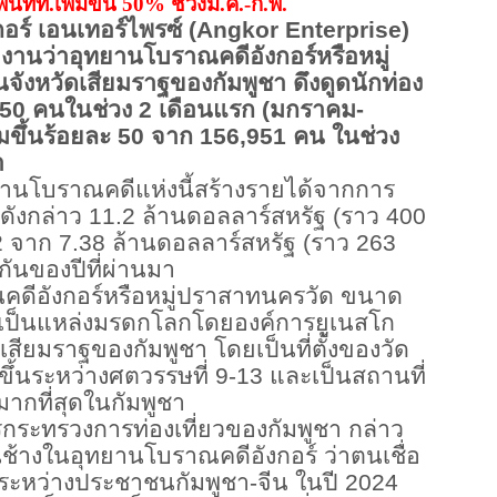
พนทท.เพิ่มขึ้น 50% ช่วงม.ค.-ก.พ.
ร์ เอนเทอร์ไพรซ์ (Angkor Enterprise)
ยงานว่าอุทยานโบราณคดีอังกอร์หรือหมู่
จังหวัดเสียมราฐของกัมพูชา ดึงดูดนักท่อง
,850 คนในช่วง 2 เดือนแรก (มกราคม-
ิ่มขึ้นร้อยละ 50 จาก 156,951 คน ในช่วง
า
บราณคดีแห่งนี้สร้างรายได้จากการ
ังกล่าว 11.2 ล้านดอลลาร์สหรัฐ (ราว 400
52 จาก 7.38 ล้านดอลลาร์สหรัฐ (ราว 263
กันของปีที่ผ่านมา
ังกอร์หรือหมู่ปราสาทนครวัด ขนาด
ดเป็นแหล่งมรดกโลกโดยองค์การยูเนสโก
วัดเสียมราฐของกัมพูชา โดยเป็นที่ตั้งของวัด
งขึ้นระหว่างศตวรรษที่ 9-13 และเป็นสถานที่
มมากที่สุดในกัมพูชา
รกระทรวงการท่องเที่ยวของกัมพูชา กล่าว
ลานช้างในอุทยานโบราณคดีอังกอร์ ว่าตนเชื่อ
ยนระหว่างประชาชนกัมพูชา-จีน ในปี
2024