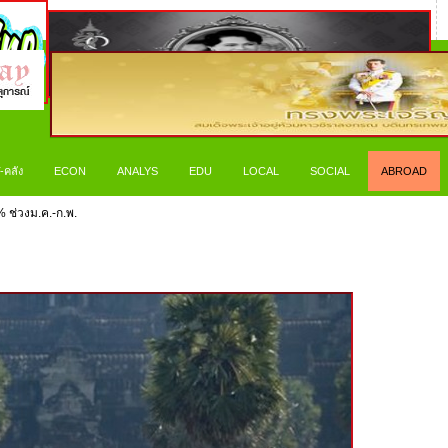
-คลัง
ECON
ANALYS
EDU
LOCAL
SOCIAL
ABROAD
% ช่วงม.ค.-ก.พ.