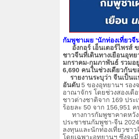
กัมพูชาเผย
'นักท่องเที่ยวจี
อังกอร์ เอ็นเตอร์ไพรส์ ข
ชาวจีนที่เดินทางเยือนอุทย
มกราคม-กุมภาพันธ์ รวมอยู่ท
6,690 คนในช่วงเดียวกันขอ
รายงานระบุว่า จีนเป็นแหล
อันดับ
5 ของอุทยานฯ รองจา
อาณาจักร โดยช่วงสองเดือน
ชาวต่างชาติจาก 169 ประเท
ร้อยละ 50 จาก 156,951 ค
ทางการกัมพูชาคาดหวังว่า
ประชาชนกัมพูชา-จีน 2024" 
ลงทุนและนักท่องเที่ยวชาวจี
โดยเฉพาะอุทยานฯ ซึ่งจะมี