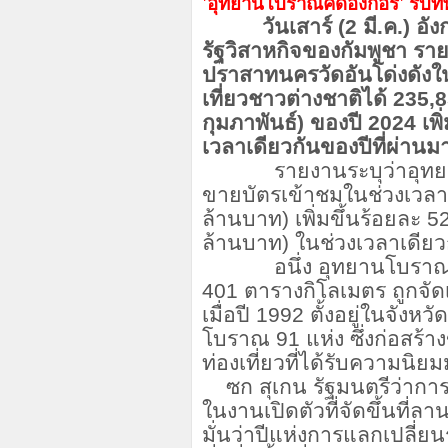
'อุทยานโบราณคดีอังกอร์' รับทั
วันเสาร์ (2 มี.ค.) อังกอ
รัฐวิสาหกิจของกัมพูชา รา
ปราสาทนครวัดอันโด่งดังใน
เที่ยวชาวต่างชาติได้ 235
กุมภาพันธ์) ของปี 2024 เพ
เวลาเดียวกันของปีที่ผ่านม
รายงานระบุว่าอุทยานโ
ขายบัตรเข้าชมในช่วงเวลาด
ล้านบาท) เพิ่มขึ้นร้อยละ 
ล้านบาท) ในช่วงเวลาเดียว
อนึ่ง อุทยานโบราณคดีอ
401 ตารางกิโลเมตร ถูกจั
เมื่อปี 1992 ตั้งอยู่ในจังห
โบราณ 91 แห่ง ซึ่งก่อสร้า
ท่องเที่ยวที่ได้รับความนิย
ซก สุเกน รัฐมนตรีว่ากา
ในงานเปิดตัวที่จัดขึ้นที่
มั่นว่าปีแห่งการแลกเปลี่