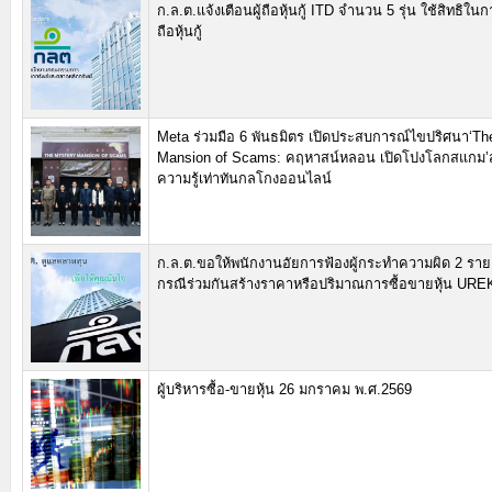
ก.ล.ต.แจ้งเตือนผู้ถือหุ้นกู้ ITD จำนวน 5 รุ่น ใช้สิทธิในก
ถือหุ้นกู้
Meta ร่วมมือ 6 พันธมิตร เปิดประสบการณ์ไขปริศนา‘Th
Mansion of Scams: คฤหาสน์หลอน เปิดโปงโลกสแกม’ส
ความรู้เท่าทันกลโกงออนไลน์
ก.ล.ต.ขอให้พนักงานอัยการฟ้องผู้กระทำความผิด 2 ราย
กรณีร่วมกันสร้างราคาหรือปริมาณการซื้อขายหุ้น UR
ผู้บริหารซื้อ-ขายหุ้น 26 มกราคม พ.ศ.2569