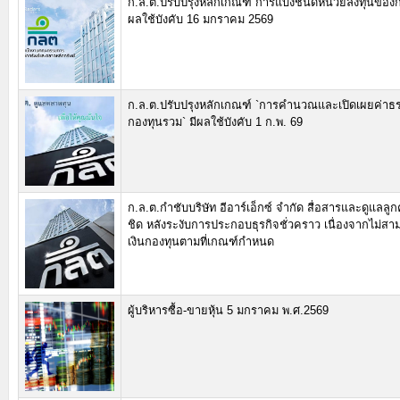
ก.ล.ต.ปรับปรุงหลักเกณฑ์`การแบ่งชนิดหน่วยลงทุนของก
ผลใช้บังคับ 16 มกราคม 2569
ก.ล.ต.ปรับปรุงหลักเกณฑ์ `การคำนวณและเปิดเผยค่าธ
กองทุนรวม` มีผลใช้บังคับ 1 ก.พ. 69
ก.ล.ต.กำชับบริษัท อีอาร์เอ็กซ์ จำกัด สื่อสารและดูแลลูก
ชิด หลังระงับการประกอบธุรกิจชั่วคราว เนื่องจากไม่ส
เงินกองทุนตามที่เกณฑ์กำหนด
ผู้บริหารซื้อ-ขายหุ้น 5 มกราคม พ.ศ.2569