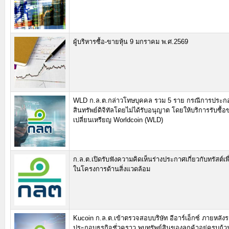
ผู้บริหารซื้อ-ขายหุ้น 9 มกราคม พ.ศ.2569
WLD ก.ล.ต.กล่าวโทษบุคคล รวม 5 ราย กรณีการประกอบธ
สินทรัพย์ดิจิทัลโดยไม่ได้รับอนุญาต โดยให้บริการรับซื
เปลี่ยนเหรียญ Worldcoin (WLD)
ก.ล.ต.เปิดรับฟังความคิดเห็นร่างประกาศเกี่ยวกับทรัสต์เพ
ในโครงการด้านสิ่งแวดล้อม
Kucoin ก.ล.ต.เข้าตรวจสอบบริษัท อีอาร์เอ็กซ์ ภายหลัง
ประกอบธุรกิจชั่วคราว พบทรัพย์สินของลูกค้าอยู่ครบถ้ว