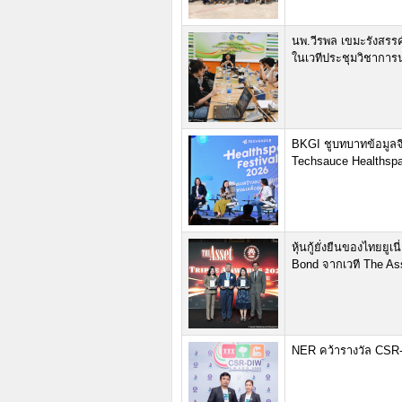
นพ.วีรพล เขมะรังสรรค์
ในเวทีประชุมวิชาการ
BKGI ชูบทบาทข้อมูลจี
Techsauce Healthspa
หุ้นกู้ยั่งยืนของไทยยู
Bond จากเวที The Ass
NER คว้ารางวัล CSR