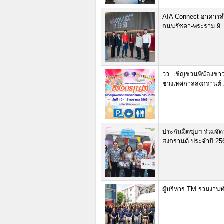
AIA Connect อาคารสำ
ถนนรัชดา-พระราม 9
วว. เชิญชวนพี่น้องชา
ช่วงเทศกาลสงกรานต์
ประกันมิตซุยฯ ร่วมจั
สงกรานต์ ประจำปี 25
ผู้บริหาร TM ร่วมงาน