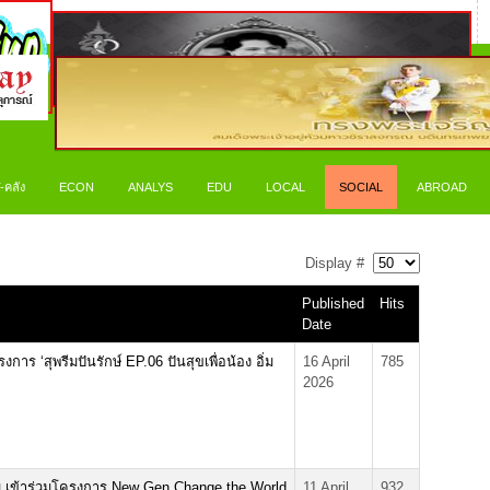
-คลัง
ECON
ANALYS
EDU
LOCAL
SOCIAL
ABROAD
Display #
Published
Hits
Date
ร ‘สุพรีมปันรักษ์ EP.06 ปันสุขเพื่อน้อง อิ่ม
16 April
785
2026
่ เข้าร่วมโครงการ New Gen Change the World
11 April
932