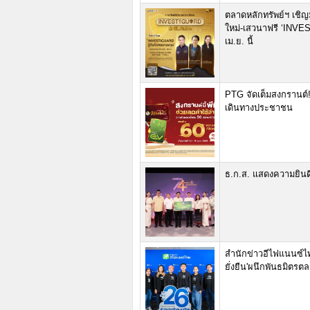
ตลาดหลักทรัพย์ฯ เชิ
ใหม่-เสวนาฟรี ‘INVES
เม.ย. นี้
PTG จัดเต็มสงกรานต์!
เดินทางประชาชน
ธ.ก.ส. แสดงความยินด
สำนักข่าวอีไฟแนนซ์ไทย ก
ยั่งยืน'ผนึกพันธมิตร