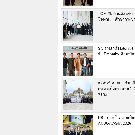
TGE เปิดบ้านต้อนรับ 
โรงงาน – ศึกษากระบว
SC ร่วมเวที Hotel Ar
ย้ำ Empathy คือหัวใจข
อลิอันซ์ อยุธยา ร่ว
ศพ สมเด็จพระนางเจ้าส
หลวง
RBF ตอกย้ำความเป็นผ
ANUGA ASIA 2026