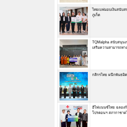
ไทยเบฟมอบเงินสนับสน
ภูเก็ต
TQMalpha สนับสนุนงบ
เสริมความสามารถทางก
กสิกรไทย ผนึกพันธมิ
อีไฟแนนซ์ไทย ฉลองก้าว
โปรตอนฯ สภากาชาดไท