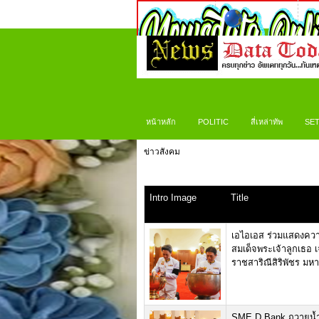
หน้าหลัก
POLITIC
สี่เหล่าทัพ
SET
ข่าวสังคม
Intro Image
Title
เอไอเอส ร่วมแสดงคว
สมเด็จพระเจ้าลูกเธอ 
ราชสาริณีสิริพัชร มห
SME D Bank ถวายน้ำสร