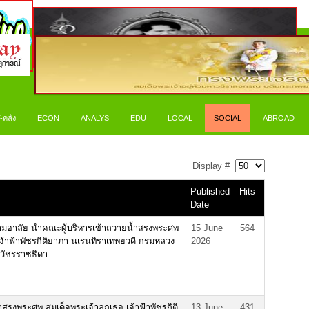
-คลัง
ECON
ANALYS
EDU
LOCAL
SOCIAL
ABROAD
Display #
Published
Hits
Date
ามอาลัย นำคณะผู้บริหารเข้าถวายน้ำสรงพระศพ
15 June
564
เจ้าฟ้าพัชรกิติยาภา นเรนทิราเทพยวดี กรมหลวง
2026
าวัชรราชธิดา
งพระศพ สมเด็จพระเจ้าลูกเธอ เจ้าฟ้าพัชรกิติ
13 June
431