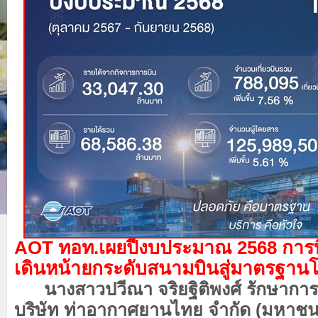
AOT ทอท.เผยปีงบประมาณ 2568 การบิ
เดินหน้ายกระดับสนามบินสู่มาตรฐาน
นางสาวปวีณา จริยฐิติพงศ์ รักษาการ
บริษัท ท่าอากาศยานไทย จำกัด (มหาชน