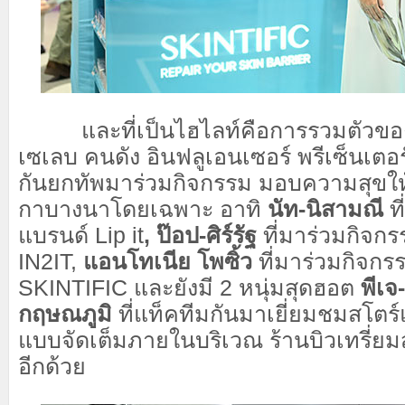
และที่เป็นไฮไลท์คือการรวมตัวขอ
เซเลบ คนดัง อินฟลูเอนเซอร์ พรีเซ็นเตอร
กันยกทัพมาร่วมกิจกรรม มอบความสุขใ
กาบางนาโดยเฉพาะ อาทิ
นัท-นิสามณี
ที
แบรนด์ Lip it
, ป๊อป-ศิร์รัฐ
ที่มาร่วมกิจก
IN2IT,
แอนโทเนีย โพซิ้ว
ที่มาร่วมกิจกร
SKINTIFIC และยังมี 2 หนุ่มสุดฮอต
พีเจ
กฤษณภูมิ
ที่แท็คทีมกันมาเยี่ยมชมสโต
แบบจัดเต็มภายในบริเวณ ร้านบิวเทรี่
อีกด้วย