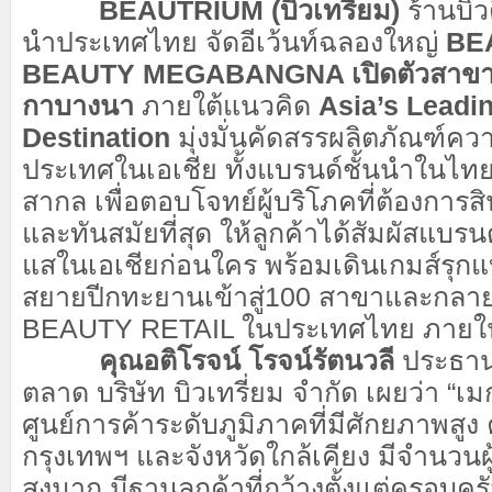
BEAUTRIUM (บิวเทรี่ยม)
ร้านบิว
นำประเทศไทย
จัดอีเว้นท์ฉลองใหญ่
BE
BEAUTY MEGABANGNA เปิดตัวสาขาที
กาบางนา
ภายใต้แนวคิด
Asia’s Leadi
Destination
มุ่งมั่นคัดสรรผลิตภัณฑ์
ประเทศในเอเชีย ทั้งแบรนด์ชั้นนำในไทย 
สากล เพื่อตอบโจทย์ผู้บริโภคที่ต้องการ
และทันสมัยที่สุด ให้ลูกค้าได้สัมผัสแบรนด
แสในเอเชียก่อนใคร พร้อมเดินเกมส์รุกแบ
สยายปีกทะยานเข้าสู่100 สาขาและกลาย
BEAUTY RETAIL ในประเทศไทย ภายใน
คุณอติโรจน์ โรจน์รัตนวลี
ประธานเ
ตลาด บริษัท บิวเทรี่ยม จำกัด เผยว่า “
ศูนย์การค้าระดับภูมิภาคที่มีศักยภาพสูง
กรุงเทพฯ และจังหวัดใกล้เคียง มีจำนวนผู
สูงมาก มีฐานลูกค้าที่กว้างตั้งแต่ครอบ