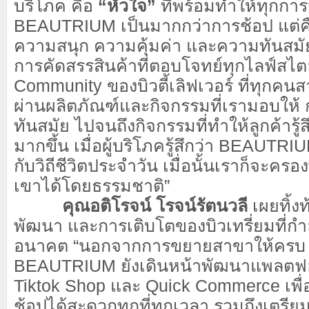
บริโภค คือ
“หัวใจ”
ที่พร้อมทำให้ทุกกา
BEAUTRIUM เป็นมากกว่าการช้อป แต่ค
ความสนุก ความคุ้มค่า และความทันสมัย บ
การคัดสรรสินค้าที่ตอบโจทย์ทุกไลฟ์สไตล์
Community ของบิวตี้เลิฟเวอร์ ที่ทุกค
ผ่านผลิตภัณฑ์และกิจกรรมที่เรามอบให้ 
ทันสมัย ไปจนถึงกิจกรรมที่ทำให้ลูกค้ารู้
มากขึ้น เมื่อผู้บริโภครู้สึกว่า BEAUTR
กับวิถีชีวิตประจำวัน เมื่อนั้นเราก็จะคร
เขาได้โดยธรรมชาติ”
คุณอติโรจน์ โรจน์รัตนวลี
เผยทิ้ง
พัฒนา และการเติบโตของบิวเทรี่ยมที่กำล
อนาคต “นอกจากการขยายสาขาให้ครบ 
BEAUTRIUM ยังเดินหน้าพัฒนาแพลตฟอ
Tiktok Shop และ Quick Commerce เพื่
ช้อปได้สะดวกทุกที่ทุกเวลา รวมถึงเตรี