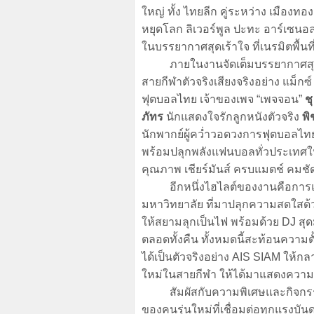
ใหญ่ ทั้ง ไทยลีก คู่ระหว่าง เมืองทอ
หยุดโลก ลิเวอร์พูล ปะทะ อาร์เซน
ในบรรยากาศสุดเร้าใจ ที่เนรมิตพื
ภายในงานจัดเต็มบรรยากาศสุดมัน
สายกีฬาตัวจริงเสียงจริงอย่าง แม็ก
ฟุตบอลไทย เจ้าของเพจ “เพจจอน”
ช
ภัทร
นักแสดงใจรักลูกหนังตัวจริง
พิ
นักพากย์ผู้คว่ำวอดวงการฟุตบอลไ
พร้อมปลุกพลังแฟนบอลทั่วประเทศให้ 
คุณภาพ เชียร์มันส์ ครบแมตช์ คมชั
อีกหนึ่งไฮไลต์ของงานคือการแส
มหาวิทยาลัย ที่มาปลุกความสดใสด้ว
ให้สยามลุกเป็นไฟ พร้อมด้วย DJ สุดม
ตลอดทั้งคืน ทั้งหมดนี้สะท้อนความ
ได้เป็นตัวจริงอย่าง AIS SIAM ให้ก
ใหม่ในสายกีฬา ให้ได้มาแสดงความส
สัมผัสกับความพิเศษและกิจกรรมสำ
ของคนรุ่นใหม่ที่เชื่อมต่อทุกแรงบัน