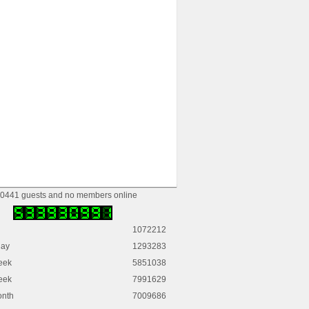
0441 guests and no members online
1072212
day
1293283
eek
5851038
eek
7991629
onth
7009686