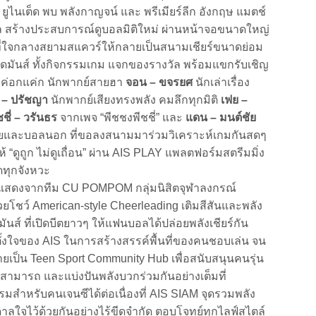
ง ยูไนเต็ด พบ พลังกาญจน์ และ พรีเมียร์ลีก อังกฤษ แมตช์
อล สร้างประสบการณ์ดูบอลมิติใหม่ ผ่านหน้าจอขนาดใหญ่
้นที่ใจกลางสยามสแควร์ให้กลายเป็นสนามเชียร์ขนาดย่อม
ส์ ทั้งกิจกรรมเกม แจกของรางวัล พร้อมแขกรับเชิญ
ซ์ ค่อกแค่ก นักพากย์สายฮา
จอน – ขจรยศ
นักเล่าเรื่อง
ุ – ปรัชญา
นักพากย์เสียงทรงพลัง คมลึกทุกมิติ
เฟย –
ชชี่ – วรันธร
จากเพจ “พีชชงพีชชี่” และ
แดน – มนต์ชัย
ทยและบอลนอก ที่ขอลงสนามมาร่วมวิเคราะห์เกมกันสดๆ
“ดูถูก ไม่ดูเถื่อน” ผ่าน AIS PLAY แพลตฟอร์มสตรีมมิ่ง
ดทุกจังหวะ
ดงจากทีม CU POMPOM กลุ่มนิสิตจุฬาลงกรณ์
ยโชว์ American-style Cheerleading เติมสีสันและพลัง
ันส์ ที่เปิดบีตยาวๆ ให้แฟนบอลได้ปล่อยพลังเชียร์กัน
ตั้งใจของ AIS ในการสร้างสรรค์พื้นที่ของคนชอบเล่น จน
ลายเป็น Teen Sport Community Hub เพื่อสนับสนุนคนรุ่น
ามารถ และแบ่งปันพลังบวกร่วมกันอย่างเต็มที่
หรับคนเจนซีได้ต่อเนื่องที่ AIS SIAM จุดรวมพลัง
ดาลใจไว้ด้วยกันอย่างไร้ขีดจำกัด ตอบโจทย์ทุกไลฟ์สไตล์