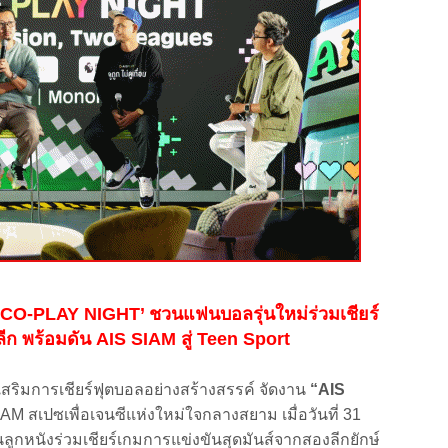
ม ‘CO-PLAY NIGHT’ ชวนแฟนบอลรุ่นใหม่ร่วมเชียร์
ลีก พร้อมดัน AIS SIAM สู่ Teen Sport
สริมการเชียร์ฟุตบอลอย่างสร้างสรรค์ จัดงาน
“AIS
M สเปซเพื่อเจนซีแห่งใหม่ใจกลางสยาม เมื่อวันที่ 31
ูกหนังร่วมเชียร์เกมการแข่งขันสุดมันส์จากสองลีกยักษ์