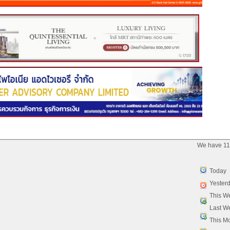
We have 11
Today
Yester
This W
Last W
This M