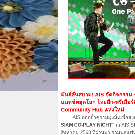
มันส์ลั่นสยาม! AIS จัดกิจกรร
แมตช์หยุดโลก ไทยลีก-พรีเมียร์
Community Hub แห่งใหม่
AIS ตอกย้ำความมุ่งมั่นเพื่อส่งเ
SIAM CO-PLAY NIGHT”
ณ AIS SIA
สิงหาคม 2568 ที่ผ่านมา รวมพลแฟนล