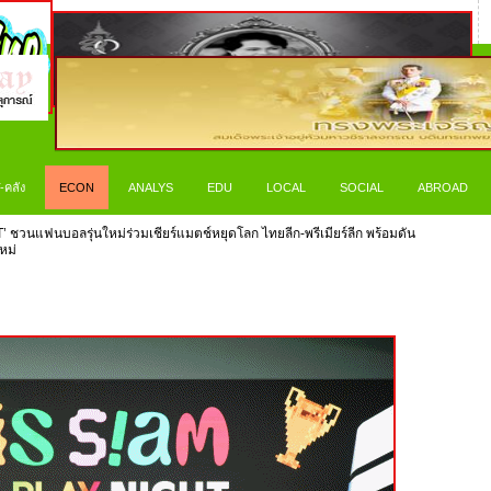
-คลัง
ECON
ANALYS
EDU
LOCAL
SOCIAL
ABROAD
’ ชวนแฟนบอลรุ่นใหม่ร่วมเชียร์แมตช์หยุดโลก ไทยลีก-พรีเมียร์ลีก พร้อมดัน
หม่