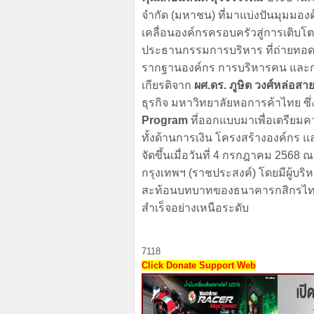
จำกัด (มหาชน) ที่มาแบ่งปันมุมมอ
เคลื่อนองค์กรครอบครัวสู่การเติบโต
ประธานกรรมการบริหาร ที่ถ่ายทอดป
รากฐานองค์กร การบริหารคน และการ
เกียรติจาก
ผศ.ดร. ภูษิต วงศ์หล่อสา
ธุรกิจ มหาวิทยาลัยหอการค้าไทย ซ
Program
ที่ออกแบบมาเพื่อเตรียมค
ทั้งด้านการเงิน โครงสร้างองค์กร แ
จัดขึ้นเมื่อวันที่ 4 กรกฎาคม 2568 
กรุงเทพฯ (ราชประสงค์) โดยมีผู้บริ
สะท้อนบทบาทของธนาคารกสิกรไทยใ
สำเร็จอย่างเหนือระดับ
7118
Click Donate Support Web