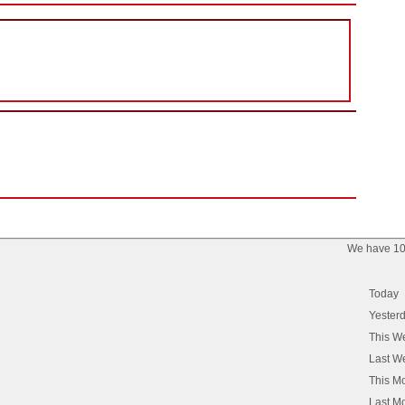
We have 10
Today
Yester
This W
Last W
This M
Last M