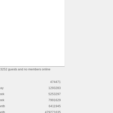
3252 guests and no members online
474471
day
1293283
eek
5253297
eek
7991629
onth
6411945
onth
479271635