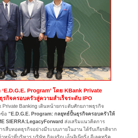
มนา ‘E.D.G.E. Program’ โดย KBank Private
รกิจครอบครัวสู่ความสำเร็จระดับ IPO
ate Banking เดินหน้ายกระดับศักยภาพธุรกิจ
วข้อ
“E.D.G.E. Program: กลยุทธ์ปั้นธุรกิจครอบครัวให้
ME SIERRA:LegacyForward
ส่งเสริมแนวคิดการ
ารสืบทอดธุรกิจอย่างมีระบบภายในงาน ได้รับเกียรติจาก
หน้าที่บริหาร บริษัท กิจเจริญ เอ็นจิเนียริ่ง อีเลคทริค