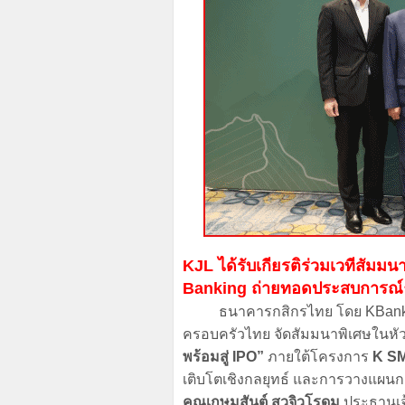
KJL ได้รับเกียรติร่วมเวทีสัม
Banking ถ่ายทอดประสบการณ์ธุ
ธนาคารกสิกรไทย โดย KBank Priv
ครอบครัวไทย จัดสัมมนาพิเศษในหั
พร้อมสู่ IPO”
ภายใต้โครงการ
K S
เติบโตเชิงกลยุทธ์ และการวางแผนก
คุณเกษมสันต์ สุวจิวโรดม
ประธานเจ้า