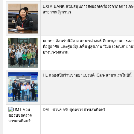
EXIM BANK สนับสนุนการส่งออกเครื่องจักรกลการเก
สาธารณรัฐกานา
พฤกษา ต้อนรับนิสิต ม.เกษตรศาสตร์ ศึกษาดูงานการ
ที่อยู่อาศัย และศูนย์ดูแลฟื้นฟูสุขภาพ ‘วิมุต เวลเนส’ ย่
บางนา-วงแหวน
HL ฉลองเปิดร้านขายยาแบรนด์ iCare สาขาแรกในปีนี้
DMT ชวนขอรับชุดตรวจสารเสพติดฟรี