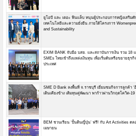
ยูโอบี และ เดอะ ฟินแล็บ หนุนผู้ประกอบการหญิงเสริมศ
เทคโนโลยีและความยั่งยืน ภายใต้โครงการ Womenpre
and Sustainability
EXIM BANK จับมือ บสย. และสถาบันการเงิน รวม 18 แห
SMEs ไทยเข้าถึงแหล่งเงินทุน เพื่อเริ่มต้นหรือขยายธุรกิ
ประเทศ
SME D Bank ลงพื้นที่ จ.ราชบุรี เยี่ยมชมกิจการลูกค้า ‘
เดินเคียงข้าง เติมทุนคู่พัฒนา พาก้าวผ่านวิกฤตโควิด-19
BEM ชวนเรียน ‘ปั้นดินญี่ปุ่น’ ฟรี! กับ Art Activities ต
เมษายน