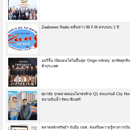
Zaabnews Radio คลื่นข่าว 96 F.M.ครบรอบ 1 ปี
ออริจิ้น เปิดแผนโตไม่สิ้นสุด ‘Origin Infinity’ ยกทัพทุกส
ทั่วประเทศ
ศุภาลัย รุกตลาดคอนโดฯส่งท้าย Q1 ส่งแบรนด์ City Ho
สนามบินน้ำ-รัตนาธิเบศร์
ตลาดหลักทรัพย์ฯ จับมือ กยศ. ส่งเสริมความรู้ทางการเงินต่อ