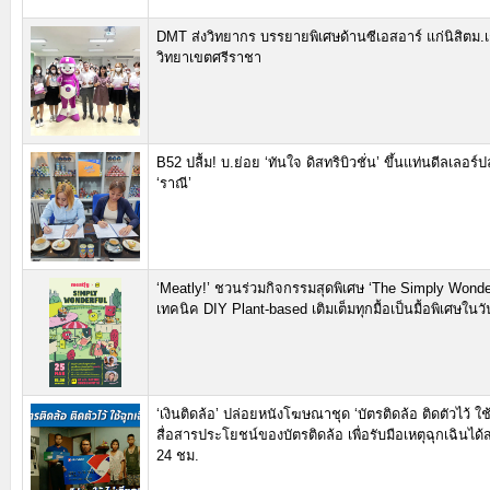
DMT ส่งวิทยากร บรรยายพิเศษด้านซีเอสอาร์ แก่นิสิตม
วิทยาเขตศรีราชา
B52 ปลื้ม! บ.ย่อย ‘ทันใจ ดิสทริบิวชั่น’ ขึ้นแท่นดีลเลอร
‘ราณี’
‘Meatly!’ ชวนร่วมกิจกรรมสุดพิเศษ ‘The Simply Wonder
เทคนิค DIY Plant-based เติมเต็มทุกมื้อเป็นมื้อพิเศษในวันท
‘เงินติดล้อ’ ปล่อยหนังโฆษณาชุด ‘บัตรติดล้อ ติดตัวไว้ ใช้
สื่อสารประโยชน์ของบัตรติดล้อ เพื่อรับมือเหตุฉุกเฉินไ
24 ชม.