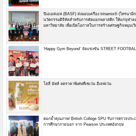
บีเอเอสเอฟ (BASF) ส่งมอบเครื่อง trinamix® (ไทรนามิก
นวัตกรรมดิจิทัลสำหรับการคัดแยกพลาสติก ให้แก่จุฬาล
มหาวิทยาลัย เพื่อเปิดโอกาสในการสร้างเศรษฐกิจหมุนเวี
‘Happy Gym Beyond’ จัดแข่งขัน STREET FOOTBA
โฮลี่ นัทส์ ลดราคาพิเศษที่เซเว่น อีเลฟเว่น
ตอกย้ำคุณภาพ! British College SPU รับการตรวจประ
การศึกษาภายนอก จาก Pearson ประเทศอังกฤษ