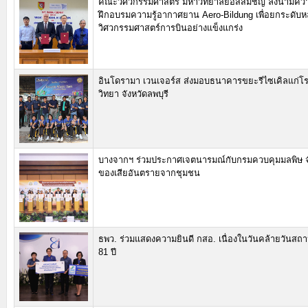
คณะวิศวกรรมศาสตร์ มหาวิทยาลัยอัสสัมชัญ ลงนามความ
ฝึกอบรมความรู้อากาศยาน Aero-Bildung เพื่อยกระดับห
วิศวกรรมศาสตร์การบินอย่างแข็งแกร่ง
อินโดรามา เวนเจอร์ส ส่งมอบธนาคารขยะรีไซเคิลแก่โรง
วิทยา จังหวัดลพบุรี
บางจากฯ ร่วมประกาศเจตนารมณ์กับกรมควบคุมมลพิษ จ
ของเสียอันตรายจากชุมชน
ธพว. ร่วมแสดงความยินดี กสอ. เนื่องในวันคล้ายวันส
81 ปี