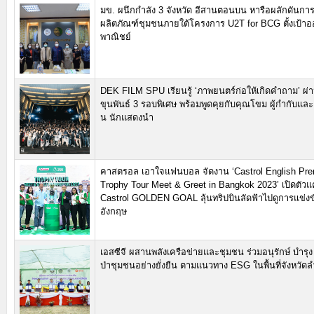
มข. ผนึกกำลัง 3 จังหวัด อีสานตอนบน หารือผลักดันก
ผลิตภัณฑ์ชุมชนภายใต้โครงการ U2T for BCG ตั้งเป้าออ
พาณิชย์
DEK FILM SPU เรียนรู้ ‘ภาพยนตร์ก่อให้เกิดคำถาม’ ผ่
ขุนพันธ์ 3 รอบพิเศษ พร้อมพูดคุยกับคุณโขม ผู้กำกับแล
น นักแสดงนำ
คาสตรอล เอาใจแฟนบอล จัดงาน ‘Castrol English Pre
Trophy Tour Meet & Greet in Bangkok 2023’ เปิดตัว
Castrol GOLDEN GOAL ลุ้นทริปบินลัดฟ้าไปดูการแข่งขั
อังกฤษ
เอสซีจี ผสานพลังเครือข่ายและชุมชน ร่วมอนุรักษ์ บำรุง
ป่าชุมชนอย่างยั่งยืน ตามแนวทาง ESG ในพื้นที่จังหวัด