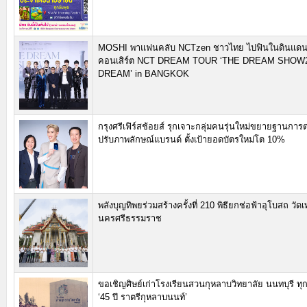
MOSHI พาแฟนคลับ NCTzen ชาวไทย ไปฟินในดินแดนเ
คอนเสิร์ต NCT DREAM TOUR ‘THE DREAM SHOW2:
DREAM’ in BANGKOK
กรุงศรีเฟิร์สช้อยส์ รุกเจาะกลุ่มคนรุ่นใหม่ขยายฐานกา
ปรับภาพลักษณ์แบรนด์ ตั้งเป้ายอดบัตรใหม่โต 10%
พลังบุญทิพยร่วมสร้างครั้งที่ 210 พิธียกช่อฟ้าอุโบสถ วัดเ
นครศรีธรรมราช
ขอเชิญศิษย์เก่าโรงเรียนสวนกุหลาบวิทยาลัย นนทบุรี ทุก
‘45 ปี ราตรีกุหลาบนนท์’