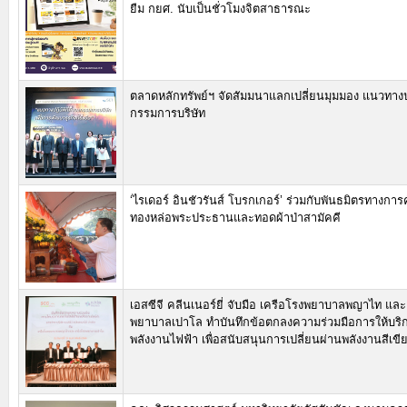
ยืม กยศ. นับเป็นชั่วโมงจิตสาธารณะ
ตลาดหลักทรัพย์ฯ จัดสัมมนาแลกเปลี่ยนมุมมอง แนวทางปฏิ
กรรมการบริษัท
‘ไรเดอร์ อินชัวรันส์ โบรกเกอร์’ ร่วมกับพันธมิตรทางการค้
ทองหล่อพระประธานและทอดผ้าป่าสามัคคี
เอสซีจี คลีนเนอร์ยี่ จับมือ เครือโรงพยาบาลพญาไท และ
พยาบาลเปาโล ทำบันทึกข้อตกลงความร่วมมือการให้บริ
พลังงานไฟฟ้า เพื่อสนับสนุนการเปลี่ยนผ่านพลังงานสีเขี