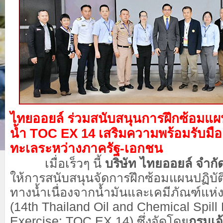
ไทยออยล์ ร่วมสนับสนุนการฝึกซ้อมแ
น้ำ TOC EX 14
เสริมความพร้อมรับมือ
ทะเลระหว่างภาครัฐ-เอกชน
เมื่อเร็วๆ นี้
บริษัท ไทยออยล์ จำก
ให้การสนับสนุนจัดการฝึกซ้อมแผนปฏิบั
ทางน้ำเนื่องจากน้ำมันและเคมีภัณฑ์แห่งชา
(14
th
Thailand Oil and Chemical Spil
Exercise: TOC EX 14) ซึ่งจัดโดย
กรมเจ้