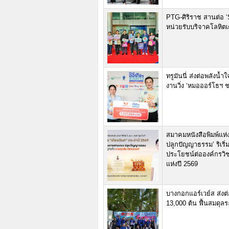
PTG-ศิริราช สานต่อ ‘So
หน่วยรับบริจาคโลหิตเค
ทรูมันนี่ ส่งต่อพลังน
งานวิ่ง ‘หมอออร์โธฯ 
สมาคมหนังสือพิมพ์แห่
ปลูกปัญญาธรรม’ ริเริ่
ประโยชน์ต่อองค์กรวิ
แห่งปี 2569
บางกอกแอร์เวย์ส ส่งต
13,000 ต้น ฟื้นสมดุล