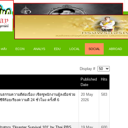
-คลัง
ECON
ANALYS
EDU
LOCAL
SOCIAL
ABROAD
Display #
Published
Hits
Date
ัฒนธรรมความดีต่อเนื่อง เชิดชูพนักงานผู้ลงมือช่วย
20 May
583
พีร้อยเรียงความดี 24 ชั่วโมง ครั้งที่ 6
2026
นับสนุน ‘Disaster Survival 101’ by Thai PBS
19 May
600