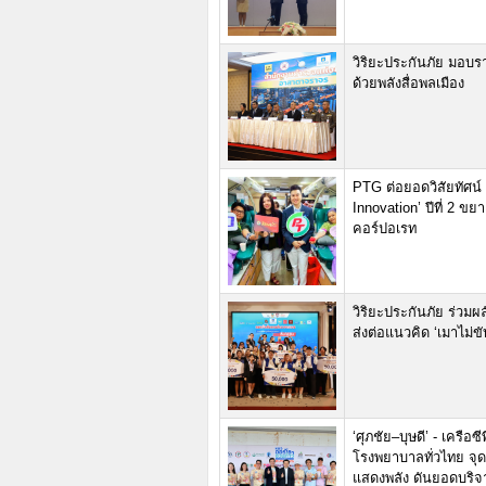
วิริยะประกันภัย มอบร
ด้วยพลังสื่อพลเมือง
PTG ต่อยอดวิสัยทัศน์ ‘อ
Innovation’ ปีที่ 2 
คอร์ปอเรท
วิริยะประกันภัย ร่วม
ส่งต่อแนวคิด ‘เมาไม่ข
‘ศุภชัย–บุษดี’ - เครือ
โรงพยาบาลทั่วไทย จุดพ
แสดงพลัง ดันยอดบริจ