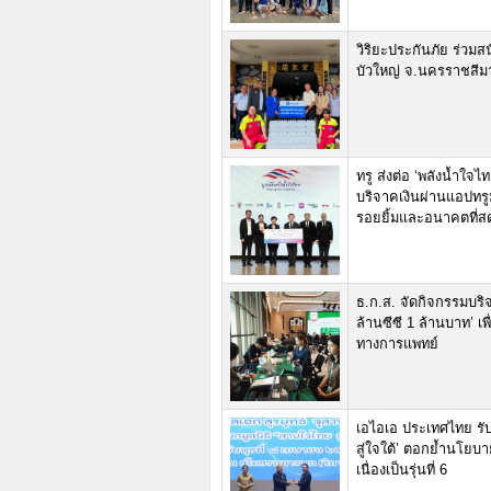
วิริยะประกันภัย ร่วมส
บัวใหญ่ จ.นครราชสีม
ทรู ส่งต่อ ‘พลังน้ำใจ
บริจาคเงินผ่านแอปทรูมั
รอยยิ้มและอนาคตที่ส
ธ.ก.ส. จัดกิจกรรมบร
ล้านซีซี 1 ล้านบาท’ 
ทางการแพทย์
เอไอเอ ประเทศไทย ร
สู่ใจใต้’ ตอกย้ำนโยบ
เนื่องเป็นรุ่นที่ 6