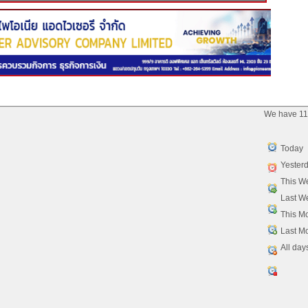
We have 11
Today
Yester
This W
Last W
This M
Last M
All day