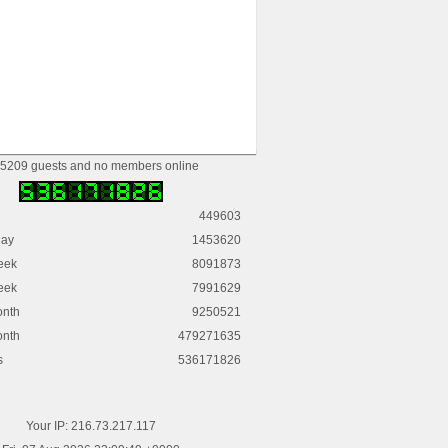
5209 guests and no members online
449603
day
1453620
eek
8091873
eek
7991629
onth
9250521
onth
479271635
s
536171826
Your IP: 216.73.217.117