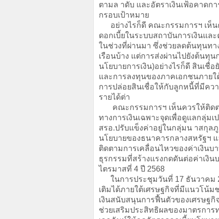
ตามล าดับ และอัตราเงินเฟ้อคาดกา
กรอบเป้าหมาย
อย่างไรก็ดี คณะกรรมการฯ เห็นควร
ดอกเบี้ยในระบบสถาบันการเงินแล
ในช่วงที่ผ่านมา ซึ่งช่วยลดต้นทุน
เรือนบ้าง แต่การส่งผ่านไปยังต้นทุน
นโยบายการเงิน)อย่างไรก็ดี สินเชื่อ
และการลงทุนของภาคเอกชนภายใต้คว
การปล่อยสินเชื่อให้กับลูกหนี้ที่มี
รายได้ต่า
คณะกรรมการฯ เห็นควรให้ติดตาม
ทางการเงินเฉพาะจุดเพื่อดูแลกลุ่ม
สรอ.ปรับแข็งค่าอยู่ในกลุ่มน าสก
นโยบายของธนาคารกลางสหรัฐฯ แล
ติดตามการเคลื่อนไหวของค่าเงินบา
ธุรกรรมที่สร้างแรงกดดันต่อค่าเง
ไตรมาสที่ 4 ปี 2568
ในการประชุมวันที่ 17 ธันวาคม 2
เติมได้ภายใต้เศรษฐกิจที่มีแนวโน้ม
เงินสนับสนุนการฟื้นตัวของเศรษฐกิ
ช่วยเสริมประสิทธิผลของมาตรการทา