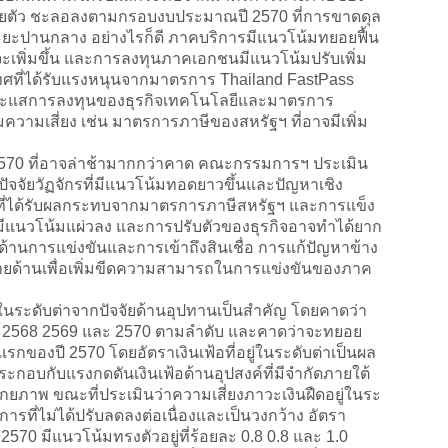
ยายตัว ชะลอลงตามกรอบงบประมาณปี 2570 ที่การขาดดุล
ะปานกลาง อย่างไรก็ดี ภาคบริการมีแนวโน้มทยอยฟื้น
าจะเพิ่มขึ้น และการลงทุนภาคเอกชนมีแนวโน้มปรับเพิ่ม
ศที่ได้รับแรงหนุนจากมาตรการ Thailand FastPass
ระแสการลงทุนของธุรกิจเทคโนโลยีและมาตรการ
ามความเสี่ยง เช่น มาตรการภาษีของสหรัฐฯ ที่อาจมีเพิ่ม
ที่อาจล่าช้ามากกว่าคาด คณะกรรมการฯ ประเมิน
จจัยวัฏจักรที่มีแนวโน้มทอดยาวขึ้นและปัญหาเชิง
าที่ได้รับผลกระทบจากมาตรการภาษีสหรัฐฯ และการแข็ง
่มีแนวโน้มแผ่วลง และการปรับตัวของธุรกิจอาจทำได้ยาก
ด้านการแข่งขันและการเข้าถึงสินเชื่อ การแก้ปัญหาข้าง
ยด้านเพื่อเพิ่มขีดความสามารถในการแข่งขันของภาค
ในระดับต่าจากปัจจัยด้านอุปทานเป็นสำคัญ โดยคาดว่า
 ในปี 2568 2569 และ 2570 ตามลำดับ และคาดว่าจะทยอย
แรกของปี 2570 โดยอัตราเงินเฟ้อที่อยู่ในระดับต่าเป็นผล
กอบกับแรงกดดันเงินเฟ้อด้านอุปสงค์ที่มีจำกัดภายใต้
ักยภาพ ขณะที่ประเมินว่าความเสี่ยงภาวะเงินฝืดอยู่ในระ
รที่ไม่ได้ปรับลดลงต่อเนื่องและเป็นวงกว้าง อัตรา
2570 มีแนวโน้มทรงตัวอยู่ที่ร้อยละ 0.8 0.8 และ 1.0