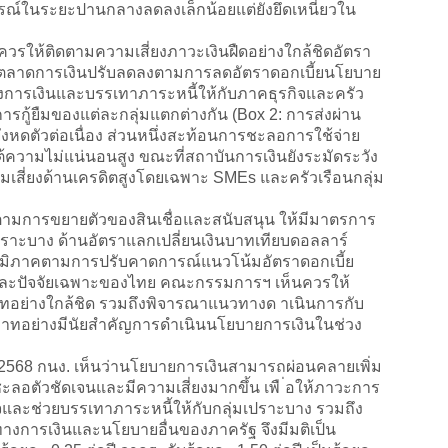
รณ์ในระยะปานกลางลดลงเล็กน้อยแต่ยังยึดเหนี่ยวใน
ให้ติดตามความเสี่ยงภาวะเงินฝืดอย่างใกล้ชิดอัตรา
ะตลาดการเงินปรับลดลงตามการลดอัตราดอกเบี้ยนโยบาย
ทางการเงินและบรรเทาภาระหนี้ให้กับภาคธุรกิจและครัว
การกู้ยืมของแต่ละกลุ่มแตกต่างกัน (Box 2: การส่งผ่าน
ยังหดตัวต่อเนื่อง ส่วนหนึ่งสะท้อนการชะลอการใช้จ่าย
ามไม่แน่นอนสูง ขณะที่สถาบันการเงินยังระมัดระวัง
ความเสี่ยงด้านเครดิตสูงโดยเฉพาะ SMEs และครัวเรือนกลุ่ม
การขยายตัวของสินเชื่อและสนับสนุน ให้มีมาตรการ
เปราะบาง ด้านอัตราแลกเปลี่ยนเงินบาทเทียบดอลลาร์
ุลภูมิภาคตามการปรับคาดการณ์แนวโน้มอัตราดอกเบี้ย
ะปัจจัยเฉพาะของไทย คณะกรรมการฯ เห็นควรให้
ทอย่างใกล้ชิด รวมถึงพิจารณาแนวทางด าเนินการกับ
ินบาทอย่างมีนัยสำคัญการดำเนินนโยบายการเงินในช่วง
568 กนง. เห็นว่านโยบายการเงินสามารถผ่อนคลายเพิ่ม
ชะลอตัวชัดเจนและมีความเสี่ยงมากขึ้น เพื ่อให้ภาวะการ
จและช่วยบรรเทาภาระหนี้ให้กับกลุ่มเปราะบาง รวมถึง
งการเงินและนโยบายอื่นของภาครัฐ จึงมีมติเป็น