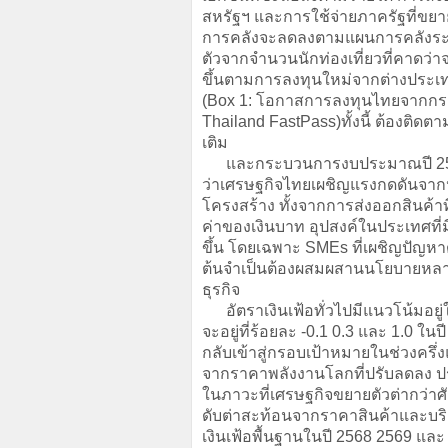
สหรัฐฯ และการใช้จ่ายภาครัฐที่ข
การคลังจะลดลงตามแผนการคลังระย
ตัวจากจำนวนนักท่องเที่ยวที่คาดว่
ขึ้นตามการลงทุนใหม่จากต่างประเท
(Box 1: โอกาสการลงทุนไทยจากก
Thailand FastPass)ทั้งนี้ ต้องติดต
เติม
และกระบวนการงบประมาณปี 2570 
ว่าเศรษฐกิจไทยเผชิญแรงกดดันจากปั
โครงสร้าง ทั้งจากการส่งออกสินค้
ค่าของเงินบาท อุปสงค์ในประเทศที
ขึ้น โดยเฉพาะ SMEs ที่เผชิญปัญหา
ต้นจำเป็นต้องผสมผสานนโยบายหลา
ธุรกิจ
อัตราเงินเฟ้อทั่วไปมีแนวโน้มอยู่
จะอยู่ที่ร้อยละ -0.1 0.3 และ 1.0
กลับเข้าสู่กรอบเป้าหมายในช่วงครึ่ง
จากราคาพลังงานโลกที่ปรับลดลง ประ
ในภาวะที่เศรษฐกิจขยายตัวต่ากว่าศ
ดับต่าสะท้อนจากราคาสินค้าและบริกา
เงินเฟ้อพื้นฐานในปี 2568 2569 และ 