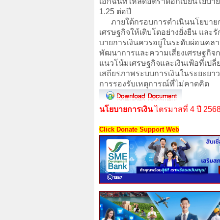
เอกฉันท์ให้ลดอัตราดอกเบี้ยนโยบายร
1.25 ต่อปี
ภายใต้กรอบการดำเนินนโยบายการเง
เศรษฐกิจให้เติบโตอย่างยั่งยืน แ
บายการเงินควรอยู่ในระดับผ่อนคลา
พัฒนาการและความเสี่ยงเศรษฐกิจก
แนวโน้มเศรษฐกิจและเงินเฟ้อที่เป
เสถียรภาพระบบการเงินในระยะยาว
การรองรับเหตุการณ์ที่ไม่คาดคิด
นโยบายการเงิน
ไตรมาสที่ 4 ปี 256
Click Donate Support Web