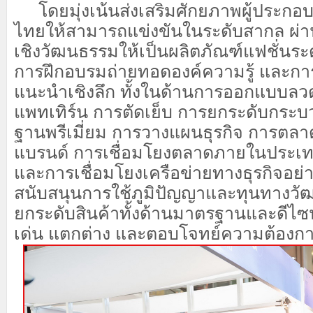
โดยมุ่งเน้นส่งเสริมศักยภาพผู้ประกอบ
ไทยให้สามารถแข่งขันในระดับสากล ผ่า
เชิงวัฒนธรรมให้เป็นผลิตภัณฑ์แฟชั่นระด
การฝึกอบรมถ่ายทอดองค์ความรู้ และกา
แนะนำ
เ
ชิงลึก
ทั้งในด้านการออกแบบล
แพทเทิร์น การตัดเย็บ การยกระดับกระบ
ฐานพรีเมี่ยม
การวางแผนธุรกิจ การตลา
แบรนด์ การเชื่อมโยงตลาดภายในประเ
และการเชื่อมโยงเครือข่ายทางธุรกิจอย
สนับสนุนการใช้ภูมิปัญญาและทุนทางวัฒ
ยกระดับสินค้าทั้งด้านมาตรฐานและดีไซน
เด่น แตกต่าง และตอบโจทย์ความต้องก