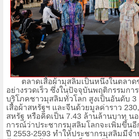
ตลาดเสื้อผ้ามุสลิมเป็นหนึ่งในตลาดข
อย่างรวดเร็ว
ซึ่งใน
ปัจจุบัน
พฤติกรรมการ
บริโภค
ชาวมุสลิมทั่วโลก สูงเป็นอันดับ
3
เสื้อผ้าสหรัฐฯ และจีน
ด้วยมูลค่าราว
230
สหรัฐ
หรือคิดเป็น 7.43 ล้านล้านบาท นอ
การณ์
ว่า
ประชากรมุสลิมโลกจะเพิ่มขึ้นอ
ปี
2553
-
2593
ทำให้ประชากรมุสลิมมีจ