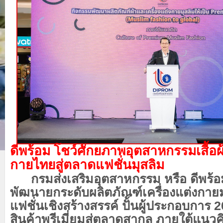
ดีพร้อม โชว์ศักยภาพอุตสาหกรรม
เสื้อ
กาย
ไทย
สู่ตลาดแฟชั่นมุสลิม
กรมส่งเสริมอุตสาหกรรม หรือ ดีพร้อ
พัฒนายกระดับผลิตภัณฑ์
เครื่องแต่งกายม
แฟชั่นเชิงสร้างสรรค์ ปั้นผู้ประกอบการ 
สินค้าพรีเมี่ยม
สู่
ตลาดสากล ภายใต้แนวค