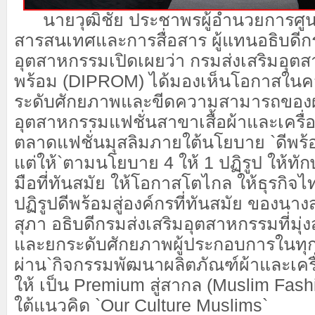
นายวุฒิชัย ประชาพร
ผู้อำนวยการศู
สารสนเทศและการสื่อสาร
ผู้
แทน
อธิบดีก
อุตสาหกรรม
เปิดเผยว่า
กรมส่งเสริมอุตส
พร้อม (
DIPROM
) ได้มองเห็นโอกาสในค
ระดับศักยภาพและ
ขีดความสามารถของผ
อุตสาหกรรมแฟชั่นสาขาเสื้อผ้าและเครื
ตลาดแฟชั่นมุสลิม
ภายใต้นโยบาย
`ดีพร้
แต่ให้`
ตามนโยบาย 4 ให้ 1 ปฏิรูป ให้ทักษ
มือที่ทันสมัย ให้โอกาสโตไกล ให้ธุรกิจไท
ปฏิรูปดีพร้อมสู่องค์กรที่ทันสมัย
ของนางส
สุภา อธิบดีกรมส่งเสริมอุตสาหกรรม
ที่มุ่ง
และยกระดับศักยภาพผู้ประกอบการในทุก
ผ่าน
`
กิจกรรมพัฒนาผลิตภัณฑ์ผ้าและ
เคร
ให้ เป็น
Premium
สู่สากล (
Muslim Fashi
ใต้แนวคิด
`
Our Culture
Muslims`