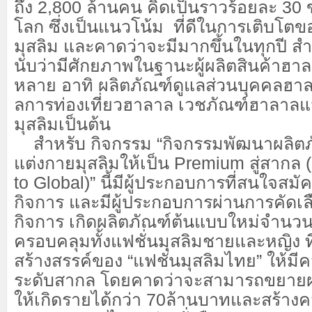
ถึง
2,800
ล้านคน คิดเป็นราวร้อยละ
30
โลก
ซึ่งเป็น
แนวโน้ม
ที่ดีในการเติบโตข
มุสลิม
และ
คาดว่าจะมีมากขึ้น
ในทุกปี
สำ
นับว่ามีศักยภาพในฐานะผู้ผลิต
สินค้าฮาล
หลาย
อาทิ
ผลิตภัณฑ์ดูแลส่วนบุคคลฮา
ล
การท่องเที่ยวฮาลาล เวชภัณฑ์
ฮาลาล
แ
มุสลิม
เป็นต้น
สำหรับ กิจกรรม
“
กิจกรรมพัฒนาผลิตภั
แต่งกายมุสลิมให้เป็น
Premium
สู่สากล
(
to Global)
”
นี้
มีผู้ประกอบการ
ที่สนใจสมัค
กิจการ และมีผู้ประกอบการ
ผ่านการคัดเ
กิจการ เกิดผลิตภัณฑ์ต้นแบบใหม่จำนวน
ครอบคลุมทั้งแฟชั่นมุสลิมชายและหญิง ท
สร้างสรรค์ของ
“แฟชั่นมุสลิมไทย”
ให้มี
ระดับสากล
โดยคาดว่าจะสามารถขยาย
ให้เกิดรายได้กว่า
70
ล้าน
บาท
และสร้างค