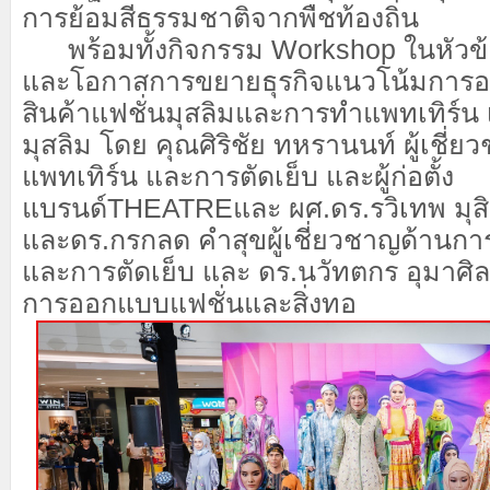
การย้อมสีธรรมชาติจากพืชท้องถิ่น
พร้อมทั้ง
กิจกรรม
Workshop
ในหัวข
และโอกาสการขยายธุรกิจ
แนวโน้มการ
สินค้าแฟชั่นมุสลิม
และ
การทำแพทเทิร์น เส
มุสลิม
โดย
คุณศิริชัย ทหรานนท์ ผู้เชี่
แพทเทิร์น และการตัดเย็บ และ
ผู้ก่อตั้ง
แบรนด์
THEATRE
และ ผศ.ดร.รวิเทพ มุ
และ
ดร.กรกลด คำสุข
ผู้เชี่ยวชาญด้านก
แ
ละการตัดเย็บ และ ดร.นวัทตกร อุมาศิล
การออกแบบแฟชั่นและสิ่งทอ