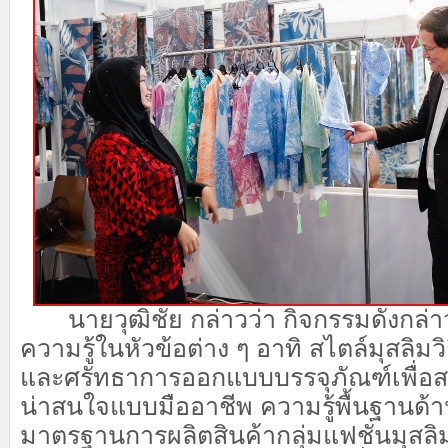
นายวุฒิชัย กล่าวว่า
กิจกรรมดังกล่า
ความรู้ในหัวข้อ
ต่าง ๆ
อาทิ
สไตล์มุสลิม
และศรัทธา
การออกแบบบรรจุภัณฑ์เพื่อส
น่าสนใจแบบมืออาชีพ ความรู้พื้นฐานด
มาตรฐานการผลิตสิน
ค
า
กลุ่มแฟชั่นมุสลิ