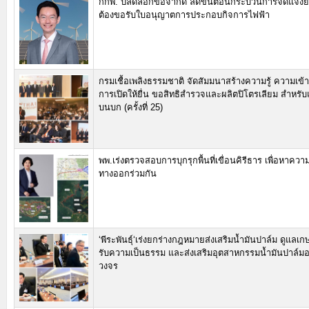
กกพ. ปลดล็อกข้อจำกัด ลดขั้นตอนกระบวนการจดแจ้งยก
ต้องขอรับใบอนุญาตการประกอบกิจการไฟฟ้า
กรมเชื้อเพลิงธรรมชาติ จัดสัมมนาสร้างความรู้ ความเข้าใ
การเปิดให้ยื่น ขอสิทธิสำรวจและผลิตปิโตรเลียม สำหร
บนบก (ครั้งที่ 25)
พพ.เร่งตรวจสอบการบุกรุกพื้นที่เขื่อนคิรีธาร เพื่อหาคว
ทางออกร่วมกัน
‘พีระพันธุ์‘เร่งยกร่างกฎหมายส่งเสริมน้ำมันปาล์ม ดูแลเก
รับความเป็นธรรม และส่งเสริมอุตสาหกรรมน้ำมันปาล์ม
วงจร