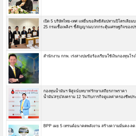
เปิด 5 บริษัทไทย-เทศ แห่ยื่นขอสิทธิสัมปทานปิโตรเลียมบน
25 กรมเชื้อเพลิงฯ ชี้สัญญาณบวกกระตุ้นเศรษฐกิจของป
สำนักงาน กกพ. เร่งสางปมข้อร้องเรียนใช้เงินกองทุนโรง
กองทุนน้ำมันฯ พิสูจน์บทบาท'รักษาเสถียรภาพราคา
น้ำมัน'สรุป'สงคราม 12 วัน'กับภารกิจดูแลค่าครองชีพ
BPP เผย 5 เทรนด์อนาคตพลังงาน สร้างความมั่นคง-ลด