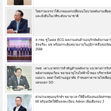
ไทยร่วมเจรจาโต๊ะกลมแลกเปลี่ยนนโยบายพลังงานเพื่อค
และยั่งยืนในเวทีระดับนานาชาติ
ส.กทอ.ชูโมเดล BCG ผลงานเด่นด้านอนุรักษ์พลังงานผ่า
อัจฉริยะ มช.พร้อมกระตุ้นหน่วยงานในภูมิภาคยื่นขอจัด
2568
กพช. เคาะมาตรการสำคัญด้านพลังงาน แนวทางการรับซ
พลังงานหมุนเวียน ขยายอายุโรงไฟฟ้าน้ำพอง บริหารจั
แม่เมาะ ลดค่าไฟบ้านอยู่อาศัย กำหนดราคาขายไฟเพื่อน
แผนแยก SO
ด่วน!กองทุนอนุรักษ์ฯ ขยายเวลาให้ยื่นข้อเสนอจัดสรรทุน
68 พร้อมเปิดให้ยื่นลงทะเบียน Admin เพิ่มเติมรอบ 3