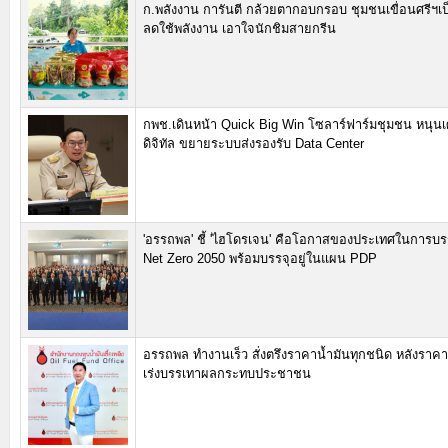
ก.พลังงาน การันตี กล้วยตากอบกรอบ ชุมชนเขื่อนศรีฯเป
ลดใช้พลังงาน เอาใจนักชิมสายกรีน
กพช.เดินหน้า Quick Big Win โซลาร์ฟาร์มชุมชน หนุน
ดิจิทัล ขยายระบบส่งรองรับ Data Center
'อรรถพล' ชี้ 'ไฮโดรเจน' คือโอกาสของประเทศในการบร
Net Zero 2050 พร้อมบรรจุอยู่ในแผน PDP
อรรถพล ทำงานเร็ว สั่งตรึงราคาน้ำมันทุกชนิด หลังราค
เร่งบรรเทาผลกระทบประชาชน