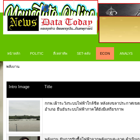
หน้าหลัก
POLITIC
สี่เหล่าทัพ
SET-คลัง
ECON
ANALYS
พลังงาน
Intro Image
Title
กกพ.เฝ้าระวังระบบไฟฟ้าใกล้ชิด หลังสงขลาประกาศเขตภัย
อำเภอ ยืนยันระบบไฟฟ้าภาคใต้ยังมีเสถียรภาพ
พลังงาน ยันการรับซื้อไฟฟ้าจากพลังงานสะอาด ดำเนินก