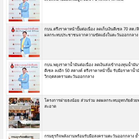
กบน.ตรึงราคาหน้าปั๊มต่อเนื่อง ลดเก็บเงินดีเซล 70 สต./
ผลกระทบประชาชนจากความขัดแย้งในตะวันออกกลาง
กบน.พยุงราคาน้ำมันต่อเนื่อง ลดเงินส่งเข้ากองทุนน้ำมั
ดีเซล ลงอีก 50 สตางค์ ตรีงราคาหน้าปั๊ม รับมือราคาน้
วิกฤตสงครามตะวันออกกลาง
โครงการฝายธงน้อย ส่วนร่วม ลดผลกระทบอุทกภัยด้วย
สะอาด
กรมธุรกิจพลังงานพร้อมรับมือสงครามตะวันออกกลาง ย้