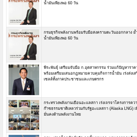
น้ำมันเพียงพอ 60 วัน
กรมธุรกิจพลังงานพร้อมรับมือสงครามตะวันออกกลาง ย้
น้ำมันเพียงพอ 60 วัน
พีระพันธุ์ เตรียมจับมือ ก.อุตสาหกรรม ร่วมแก้ปัญหาราค
พร้อมเตรียมเสนอกฎหมายควบคุมกิจการน้ำมัน เร่งส่งเสร
เซลล์ทั้งภาคประชาชนและเกษตรกร
กระทรวงพลังงานเยือนอะแลสกา เร่งเจรจาโครงการความ
ก๊าซธรรมชาติเหลวร่วมกับรัฐอะแลสกา (Alaska LNG) เพ
มั่นคงด้านพลังงานไทย