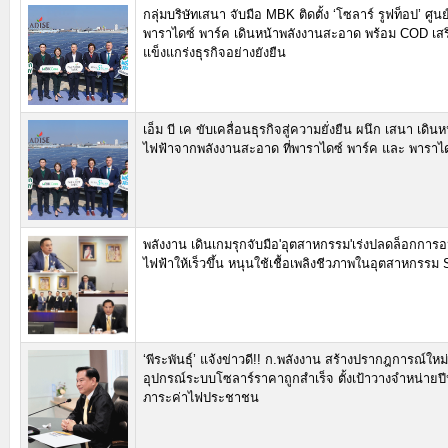
กลุ่มบริษัทเสนา จับมือ MBK ติดตั้ง ‘โซลาร์ รูฟท็อป’ ศูน
พาราไดซ์ พาร์ค เดินหน้าพลังงานสะอาด พร้อม COD เส
แข็งแกร่งธุรกิจอย่างยังยืน
เอ็ม บี เค ขับเคลื่อนธุรกิจสู่ความยั่งยืน ผนึก เสนา เดิน
ไฟฟ้าจากพลังงานสะอาด ที่พาราไดซ์ พาร์ค และ พาราไ
พลังงาน เดินเกมรุกจับมือ'อุตสาหกรรม'เร่งปลดล็อกการอน
ไฟฟ้าให้เร็วขึ้น หนุนใช้เชื้อเพลิงชีวภาพในอุตสาหกรรม
‘พีระพันธุ์’ แจ้งข่าวดี!! ก.พลังงาน สร้างปรากฎการณ์ให
อุปกรณ์ระบบโซลาร์ราคาถูกสำเร็จ ตั้งเป้าวางจำหน่ายป
ภาระค่าไฟประชาชน