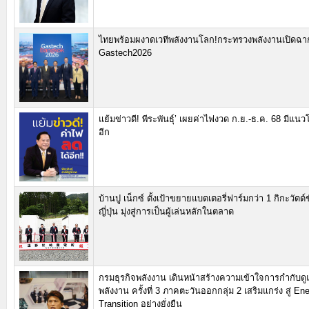
ไทยพร้อมผงาดเวทีพลังงานโลก!กระทรวงพลังงานเปิดฉา
Gastech2026
แย้มข่าวดี! พีระพันธุ์’ เผยค่าไฟงวด ก.ย.-ธ.ค. 68 มีแน
อีก
บ้านปู เน็กซ์ ตั้งเป้าขยายแบตเตอรี่ฟาร์มกว่า 1 กิกะวัตต์
ญี่ปุ่น มุ่งสู่การเป็นผู้เล่นหลักในตลาด
กรมธุรกิจพลังงาน เดินหน้าสร้างความเข้าใจการกำกับดู
พลังงาน ครั้งที่ 3 ภาคตะวันออกกลุ่ม 2 เสริมแกร่ง สู่ En
Transition อย่างยั่งยืน