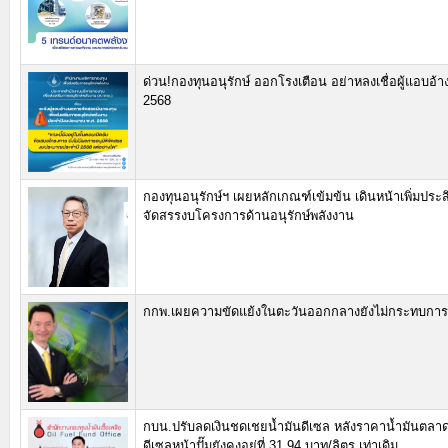
ด่วน!กองทุนอนุรักษ์ ออกโรงเตือน อย่าหลงเชื่อผู้แอบอ้า
2568
กองทุนอนุรักษ์ฯ เผยหลักเกณฑ์เข้มข้น เดินหน้าเพิ่มประ
จัดสรรงบโครงการด้านอนุรักษ์พลังงาน
กกพ.เผยความขัดแย้งในตะวันออกกลางยังไม่กระทบกา
กบน.ปรับลดเงินชดเชยน้ำมันดีเซล หลังราคาน้ำมันตล
ดีเซลหน้าปั๊มยังคงอยู่ที่ 31.94 บาท/ลิตร เท่าเดิม