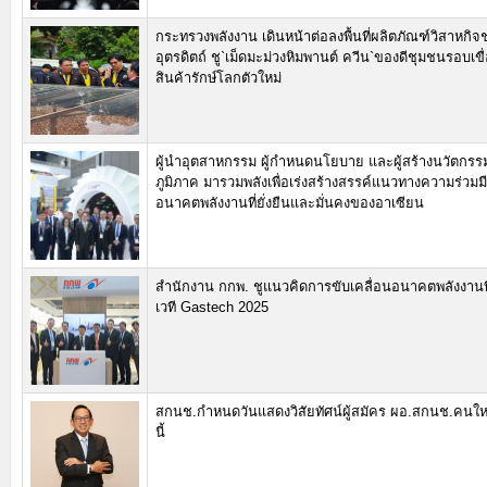
กระทรวงพลังงาน เดินหน้าต่อลงพื้นที่ผลิตภัณฑ์วิสาหกิจ
อุตรดิตถ์ ชู`เม็ดมะม่วงหิมพานต์ ควีน`ของดีชุมชนรอบเขื่อน
สินค้ารักษ์โลกตัวใหม่
ผู้นำอุตสาหกรรม ผู้กำหนดนโยบาย และผู้สร้างนวัตกรรม
ภูมิภาค มารวมพลังเพื่อเร่งสร้างสรรค์แนวทางความร่วมมื
อนาคตพลังงานที่ยั่งยืนและมั่นคงของอาเซียน
สำนักงาน กกพ. ชูแนวคิดการขับเคลื่อนอนาคตพลังงานที่
เวที Gastech 2025
สกนช.กำหนดวันแสดงวิสัยทัศน์ผู้สมัคร ผอ.สกนช.คนให
นี้