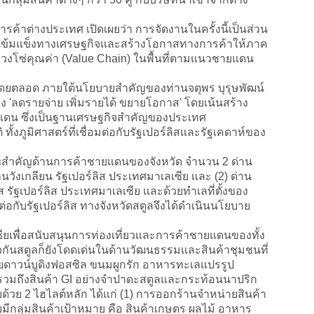
้าต่างประเทศ เปิดเผยว่า การจัดงานในครั้งนี้เป็นส่วน
มเข้มแข็งทางเศรษฐกิจและสร้างโอกาสทางการค้าให้ภาค
่วงโซ่คุณค่า (Value Chain) ในพื้นที่ตามแนวชายแดน
ดยตลอด ภายใต้นโยบายสำคัญของท่านจตุพร บุรุษพัฒน์
่ง 'ลดรายจ่าย เพิ่มรายได้ ขยายโอกาส' โดยเน้นสร้าง
ยแดน ซึ่งเป็นฐานเศรษฐกิจสำคัญของประเทศ
 ทั้งภูมิศาสตร์ที่เชื่อมต่อกับรัฐเปอร์ลิสและรัฐเคดาห์ของ
สำคัญด้านการค้าชายแดนของจังหวัด จำนวน 2 ด่าน
่านวังเกลียน รัฐเปอร์ลิส ประเทศมาเลเซีย และ (2) ด่าน
ิส รัฐเปอร์ลิส ประเทศมาเลเซีย และด้วยทำเลที่ตั้งของ
ต่อกับรัฐเปอร์ลิส ทางจังหวัดสตูลจึงได้ดำเนินนโยบาย
ียเพื่อสนับสนุนการท่องเที่ยวและการค้าชายแดนของทั้ง
วกันสตูลก็ยังโดดเด่นในด้านวัฒนธรรมและสินค้าชุมชนที่
ลายดาวน์บูดิงฟอสซิล ขนมผูกรัก อาหารทะเลแปรรูป
่น รวมถึงสินค้า GI อย่างจำปาดะสตูลและกระท้อนนาปริก
 2 ไฮไลต์หลัก ได้แก่ (1) การออกร้านจำหน่ายสินค้า
มีกลุ่มสินค้าเป้าหมาย คือ สินค้าเกษตร ผลไม้ อาหาร