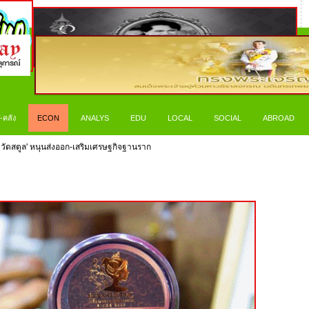
-คลัง
ECON
ANALYS
EDU
LOCAL
SOCIAL
ABROAD
วัดสตูล' หนุนส่งออก-เสริมเศรษฐกิจฐานราก