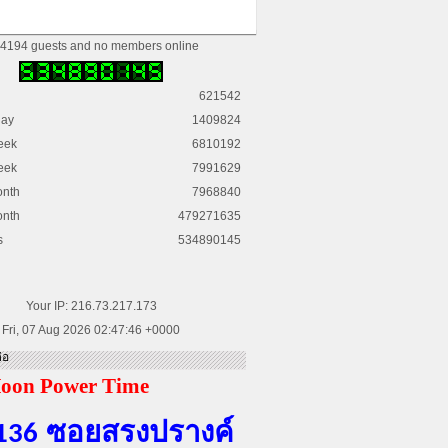
4194 guests and no members online
621542
day
1409824
eek
6810192
eek
7991629
onth
7968840
onth
479271635
s
534890145
Your IP: 216.73.217.173
Fri, 07 Aug 2026 02:47:46 +0000
่อ
oon Power Time
ซอยสรงปรางค์
136