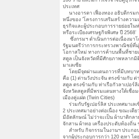
ประเทศ
นางอารดา เฟื่องทอง อธิบดีกรมการค
หนึ่งของ 'โครงการเสริมสร้างควา
ธุรกิจและผู้ประกอบการรายย่อยในห
หรือระเบียงเศรษฐกิจพิเศษ ปี 2568'
ซึ่งกรมฯ ดำเนินการต่อเนื่องมาโ
รัฐมนตรีว่าการกระทรวงพาณิชย์ที่มุ
โอกาสใหม่ ทางการค้าบนพื้นที่ชา
สตูล เป็นจังหวัดที่มีศักยภาพหลากมิติ
มาเลเซีย
โดยมีจุดผ่านแดนถาวรที่มีบทบาท
คือ (1) ด่านวังประจัน ตรงข้ามกับ ด
สตูล ตรงข้ามกับ ท่าเรือกัวลาเปอร์ล
จังหวัดสตูลที่มีพรมแดนทางใต้เชื่อม
เมืองคู่แฝด (Twin Cities)
ร่วมกับรัฐเปอร์ลิส ประเทศมาเลเซ
2 ประเทศมาอย่างต่อเนื่อง ขณะเดีย
มีอัตลักษณ์ ไม่ว่าจะเป็น ผ้าบาติก
จักสาน ผ้าทอ เครื่องประดับท้องถิ
สำหรับ กิจกรรมในงานฯ ประกอบด้วย
จากผู้ประกอบการกว่า 120 คูหา โดย