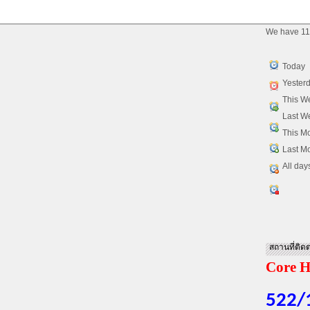
We have 11
Today
Yester
This W
Last W
This M
Last M
All day
สถานที่ติดต
Core H
522/