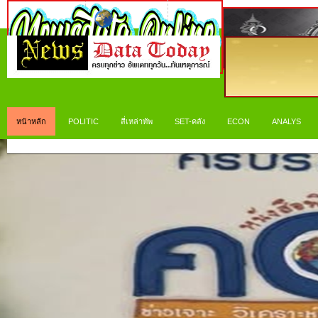
หน้าหลัก
POLITIC
สี่เหล่าทัพ
SET-คลัง
ECON
ANALYS