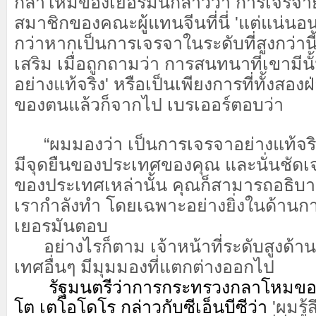
กลาโหมของเยอรมนีกล่าวว่า การเจรจายั
สมาชิกของคณะผู้แทนจีนที่นี่ 'แต่แน่นอ
กว่าหากเป็นการเจรจาในระดับที่สูงกว่านี
เสริม เมื่อ
ถูกถามว่า การสนทนาที่เขามีนั
อย่างแท้จริง' หรือเป็นเพียงการที่ทั้งสองฝ
ของตนแล้วก็จากไป เบรเออร์ตอบว่า
“ผมมองว่า เป็นการเจรจาอย่างแท้จริง
มีจุดยืนของประเทศของคุณ และนั่นชัดเ
ของประเทศเหล่านั้น คุณก็สามารถอธิบายได
เรากำลังทำ โดยเฉพาะอย่างยิ่งในด้า
เยอรมันตอบ
อย่างไรก็ตาม เจ้าหน้าที่ระดับสูงด
เทศอื่นๆ มีมุมมองที่แตกต่างออกไป
รัฐมนตรีว่าการกระทรวงกลาโหมของฟิ
โต เตโอโดโร กล่าวกับซีเอ็นบีซีว่า
'ผมรู้