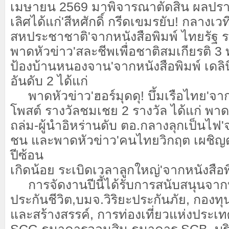
เมษายน 2569 มาพิจารณาตัดสิน ผลปรา
เลิศได้แก่'สีหศักดิ์ กรีดเขมรยับ! กลางเวท
สหประชาชาติ'จากหนังสือพิมพ์ ไทยรัฐ ร
พาดหัวข่าว'สละชีพเพื่อชาติสมเกียรติ 3 
ป้องบ้านหนองจาน'จากหนังสือพิมพ์ เดลิน
อันดับ 2 ได้แก่
พาดหัวข่าว'ฮอร์มุดดุ! บึ้มเรือไทย'จาก
โพสต์ รางวัลชมเชย 2 รางวัล ได้แก่ พาดห
ถล่ม-ผู้นำอิหร่านดับ ตอ.กลางลุกเป็นไฟ'
ชน และพาดหัวข่าว'คนไทยวิกฤต เผชิญต
ปีซ้อน
เกิดน้อย ระเบิดเวลาลูกใหญ่'จากหนังสือพ
​ การจัดงานปีนี้ได้รับการสนับสนุนจา
ประกันชีวิต,บมจ.วิริยะประกันภัย, กองท
และสร้างสรรค์, การท่องเที่ยวแห่งประเ