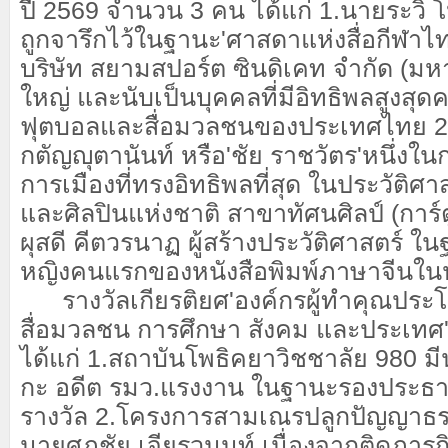
ปี 2569 จำนวน 3 คน ได้แก่ 1.นายระวิ โ
ถูกจารึกไว้ในฐานะ'ศาสดาแห่งสื่อกีฬาไทย'เ
บริษัท สยามสปอร์ต ซินดิเคท จำกัด (มหา
ใหญ่ และนับเป็นบุคคลที่มีอิทธิพลสูงสุ
ฟุตบอลและสื่อมวลชนของประเทศไทย 2
กตัญญุตานันท์ หรือ'ชัย ราชวัตร'หนึ่งในก
การเมืองที่ทรงอิทธิพลที่สุด ในประวัติศ
และศิลปินแห่งชาติ สาขาทัศนศิลป์ (การ์ต
ผุสดี คีตวรนาฏ ผู้สร้างประวัติศาสตร์ 
หญิงคนแรกของหนังสือพิมพ์ภาษาจีนใ
​ รางวัลเกียรติยศ'องค์กรผู้ทำคุณประโ
สื่อมวลชน การศึกษา สังคม และประเทศ
ได้แก่ 1.สถาบันโพธิคยาวิชชาลัย 980 ม
กะ อดีต รมว.แรงงาน ในฐานะรองประธา
รางวัล 2.โครงการสามเณรปลูกปัญญาธรรม 
นายศุภชัย เจียรวนนท์ เนื่องจากติดภารกิ