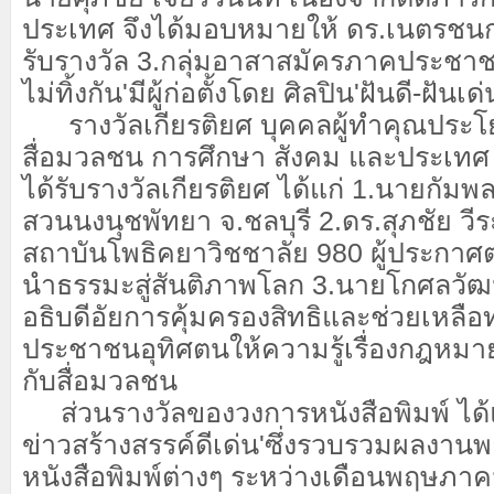
ประเทศ จึงได้มอบหมายให้ ดร.เนตรชนก
รับรางวัล 3.กลุ่มอาสาสมัครภาคประชา
ไม่ทิ้งกัน'มีผู้ก่อตั้งโดย ศิลปิน'ฝันดี-ฝั
​ รางวัลเกียรติยศ บุคคลผู้ทำคุณประโย
สื่อมวลชน การศึกษา สังคม และประเทศ 
ได้รับรางวัลเกียรติยศ ได้แก่ 1.นายกัม
สวนนงนุชพัทยา จ.ชลบุรี 2.ดร.สุภชัย วีร
สถาบันโพธิคยาวิชชาลัย 980 ผู้ประกาศ
นำธรรมะสู่สันติภาพโลก 3.นายโกศลวัฒน์
อธิบดีอัยการคุ้มครองสิทธิและช่วยเหล
ประชาชนอุทิศตนให้ความรู้เรื่องกฎหม
กับสื่อมวลชน
​​ ​ส่วนรางวัลของวงการหนังสือพิมพ์ ได้
ข่าวสร้างสรรค์ดีเด่น'ซึ่งรวบรวมผลงาน
หนังสือพิมพ์ต่างๆ ระหว่างเดือนพฤษภา