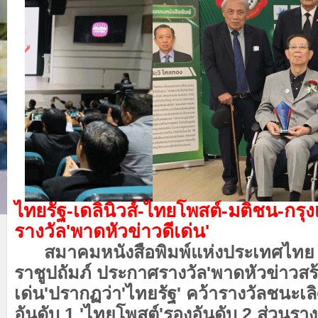
ไทยรัฐ-เดลินิวส์-ไทยโพสต์-มติชน-กรุง
รางวัล'พาดหัวข่าวดีเด่น'
​ สมาคมหนังสือพิมพ์แห่งประเทศไทย
ราชูปถัมภ์ ประกาศรางวัล'พาดหัวข่าวสร้
เด่น'ปรากฏว่า'ไทยรัฐ' คว้ารางวัลชนะเลิศ
อันดับ 1 'ไทยโพสต์'รองอันดับ 2 ส่วนราง