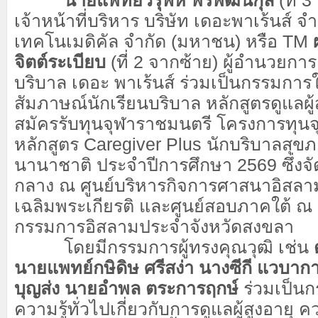
นายแพทย์วิรุฬห์ พรพัฒน์กุล
(ที่ 
เจ้าหน้าที่บริหาร บริษัท เดอะพาเร้นส์ จำ
เทคโนเมดิคัล จำกัด (มหาชน) หรือ TM
จิตต์ระเบียบ
(ที่ 2 จากซ้าย) ผู้อำนวยกา
บริบาล เดอะ พาเร้นส์ ร่วมเป็นกรรมกา
สัมภาษณ์นักเรียนบริบาล หลักสูตรดูแลผู้สูงอ
สมัครรับทุนจุฬาราชมนตรี โครงการทุน
หลักสูตร Caregiver Plus นักบริบาลสุข
นานาชาติ ประจำปีการศึกษา 2569 ซึ่งจัด
กลาง ณ ศูนย์บริหารกิจการศาสนาอิสลา
เฉลิมพระเกียรติ และศูนย์สอบภาคใต้ 
กรรมการอิสลามประจำจังหวัดสงขลา
โดยมีกรรมการผู้ทรงคุณวุฒิ เช่น
นายแพทย์กษิดิษ ศรีสง่า นางซีกี แวบาก
บุญส่ง นายอำพล ตระการฤกษ์
ร่วมเป็น
ความรู้ทั่วไปเกี่ยวกับการดูแลผู้สูงอายุ