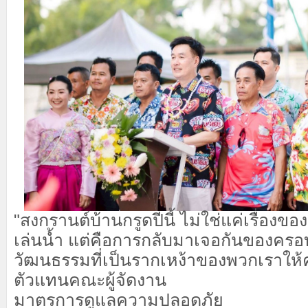
​"สงกรานต์บ้านกรูดปีนี้ ไม่ใช่แค่เรื่อ
เล่นน้ำ แต่คือการกลับมาเจอกันของคร
วัฒนธรรมที่เป็นรากเหง้าของพวกเราให้ค
ตัวแทนคณะผู้จัดงาน
​มาตรการดูแลความปลอดภัย