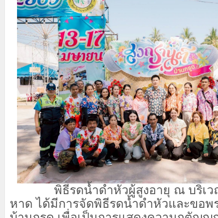
​ พิธีรดน้ำดำหัวผู้สูงอายุ ณ บริเ
หาด ได้มีการจัดพิธีรดน้ำดำหัวและขอพร
บ้านกรูด เพื่อเป็นการแสดงความกตัญญู