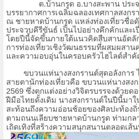
ต.บ้านกรูด อ.​บางสะพาน ประจวบค
บรรยากาศการเฉลิมฉลองเทศกาลสงกราน
ณ ชายหาดบ้านกรูด แหล่งท่องเที่ยวชื่อด
ประจวบคีรีขันธ์ เป็นไปอย่างคึกคักและเป
โดยปีนี้จัดขึ้นภายใต้แนวคิดสืบสานอัตลักษ
การท่องเที่ยวเชิงวัฒนธรรมที่ผสมผสา
และความอบอุ่นในครอบครัว
ไฮไลต์สำค
​ ขบวนแห่นางสงกรานต์สุดอลังการ ไฮไ
สายตานักท่องเที่ยวคือ ขบวนแห่นางสงก
2569 ซึ่งตกแต่งอย่างวิจิตรบรรจงด้วย
ฝีมือไทยดั้งเดิม นางสงกรานต์ในปีนี้มาใ
สะท้อนถึงความอ่อนช้อยของศิลปะท้องถิ
ตามถนนเลียบชายหาดบ้านกรูด ท่ามกลา
เถิดเทิงที่สร้างความสนุกสนานตลอดเส้