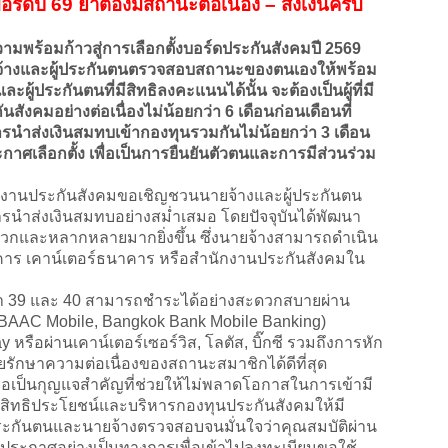
งบอร์ดปี 69 ย้ำต้องมีสถานะต่อเนื่อง – ส่งเงินครบ
ร้อมก้าวสู่การเลือกตั้งบอร์ดประกันสังคมปี 2569
ายจ้างและผู้ประกันตนตรวจสอบสถานะของตนเองให้พร้อม
ละผู้ประกันตนที่มีสิทธิลงคะแนนได้นั้น จะต้องเป็นผู้ที่มี
งคมอย่างต่อเนื่องไม่น้อยกว่า 6 เดือนก่อนเดือนที่
ารนำส่งเงินสมทบเข้ากองทุนรวมกันไม่น้อยกว่า 3 เดือน
าศเลือกตั้ง เพื่อเป็นการยืนยันตัวตนและการมีส่วนร่วม
ักงานประกันสังคมขอเชิญชวนนายจ้างและผู้ประกันตน
ำส่งเงินสมทบอย่างสม่ำเสมอ โดยปัจจุบันได้พัฒนา
วกและหลากหลายมากยิ่งขึ้น ซึ่งนายจ้างสามารถดำเนิน
าร เคาน์เตอร์ธนาคาร หรือสำนักงานประกันสังคมใน
 39 และ 40 สามารถชำระได้อย่างสะดวกสบายผ่าน
 BAAC Mobile, Bangkok Bank Mobile Banking)
หรือผ่านเคาน์เตอร์เซอร์วิส, โลตัส, บิ๊กซี รวมถึงการหัก
่ช่วยรักษาความต่อเนื่องของสถานะสมาชิกได้ดีที่สุด
เป็นกุญแจสำคัญที่ช่วยให้ไม่พลาดโอกาสในการเข้ามี
แลสิทธิประโยชน์และบริหารกองทุนประกันสังคมให้มี
่อผู้ประกันตนและนายจ้างตรวจสอบจนมั่นใจว่าคุณสมบัติผ่าน
ระกาศอย่างเป็นทางการเพื่อเข้าไปลงทะเบียนขอใช้