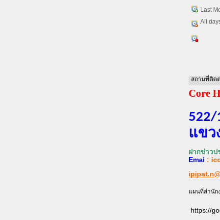
Last M
All day
สถานที่ติดต
Core H
522/
แขวง
ฝากข่าวปร
Emai
:
ic
ipipat.n
แผนที่สำนัก
https://g