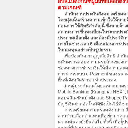
สปส.เปิดเกณฑ์ผู้มีสิทธิเลือกตั้
ตามเกณฑ์
สำนักงานประกันสังคม เตรียมความพ
โดยมุ่งเน้นสร้างความเข้าใจให้น
ก่อนการใช้สิทธิสำคัญนี้ ซึ่งนายจ้างแ
สถานะการขึ้นทะเบียนในระบบประกันสั
ประกาศเลือกตั้ง และต้องมีประวัติก
ภายในช่วงเวลา 6 เดือนก่อนการประก
ในกองทุนอย่างเป็นรูปธรรม
เพื่อป้องกันการสูญเสียสิทธิ สำน
หมั่นตรวจสอบความครบถ้วนของการน
ช่องทางการชำระเงินให้มีความสะด
การผ่านระบบ e-Payment ของธนาค
พื้นที่/จังหวัด/สาขา ทั่วประเทศ
ส่วนผู้ประกันตนโดยเฉพาะมาตรา
Mobile Banking (Krungthai NEXT,
แอปพลิเคชันเป๋าตัง และ Shopee Pay 
บัญชีเงินฝากอัตโนมัติซึ่งเป็นวิธีที
การเตรียมความพร้อมดังกล่าว ถือ
ส่วนร่วมเลือกตัวแทนเพื่อเข้ามาดู
ความมั่นคงยั่งยืนต่อไป ทั้งนี้ เมื
เกณฑ์ที่กำหนดแล้ว สามารถติดตามป