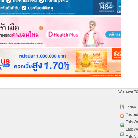
We have 70
Today
Yester
This W
Last W
This M