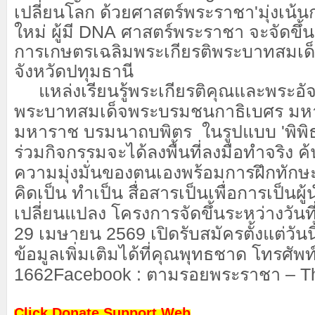
เปลี่ยนโลก ด้วยศาสตร์พระราชา'
มุ่งเน้
ใหม่
ผู้มี
DNA
ศาสตร์พระราชา จะจัดขึ้น
การเกษตรเฉลิมพระเกียรติพระบาทสมเด็จ
จังหวัดปทุมธานี
แหล่งเรียนรู้พระเกียรติคุณและพระอ
พร
ะบาทสมเด็จพระบรมชนกาธิเบศร มห
มหาราช บรมนาถบพิตร
ในรูปแบบ '
พิพิ
ร่วมกิจกรรมจะได้ลงพื้นที่
ลงมือทำจริง
ค
ความมุ่งมั่นของตนเอง
พร้อมการฝึกทักษ
คิดเป็น ทำเป็น สื่อสารเป็น
เพื่อการเป็นผู
เปลี่ยนแปลง
โครงการ
จัดขึ้นระหว่าง
วันท
29
เมษายน
2569
เปิดรับสมัครตั้งแต่วันน
ข้อมูลเพิ่มเติมได้ที่
คุณพุทธชาด โทรศัพท
1662
Facebook :
ตามรอยพระราชา –
T
Click Donate Support Web