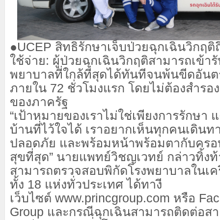
●
UCEP
สิทธิรักษาเจ็บป่วยฉุกเฉินวิกฤติถ
ใช้จ่าย:
ผู้ป่วยฉุกเฉินวิกฤติสามารถเข้า
พยาบาลที่ใกล้ที่สุดได้ทันทีจนพ้นขีดอัน
ภายใน
72
ชั่วโมงแรก โดยไม่ต้องสำรอง
ของภาครัฐ
“
เป้าหมายของเราไม่ใช่เพียงการรักษา แต
บ้านที่ไว้ใจได้ เราอยากเห็นทุกคนเดินทา
ปลอดภัย และพร้อมหน้าพร้อมตากับครอ
สุขที่สุด” นายแพทย์
วิชญ
เวทย์ กล่าวทิ้งท
สามารถตรวจสอบพิกัดโรงพยาบาลในเครื
ทั้ง
18
แห่งทั่วประเทศ ได้ทางี
เว็บไซต์
www.princgroup.com
หรือ
Fac
Group
และกรณีฉุกเฉินสามารถติดต่อส