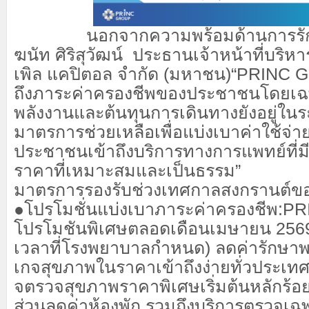
นอกจากความพร้อมด้านการรัก
ฆนัท
ศิ
ริสุวัฒน์ ประธานเจ้าหน้าที่บริหาร
เพิล
แค
ปิ
ตอล จำกัด (มหาชน)
“
PRINC G
ถึงภาระค่าครองชีพของประชาชนโดยเฉพ
พลังงานและต้นทุนการเดินทางยังอยู่ในร
มาตรการช่วยเหลือเพื่อ
แบ่งเบาค่าใช้จ่า
ประชาชนเข้าถึงบริการทางการแพทย์ที่
ราคาที่เหมาะสมและเป็นธรรม”
มาตรการรองรับช่วงเทศกาลสงกรานต์ข
●
โปรโมชั่นแบ่งเบาภาระค่าครองชีพ:
PR
โปรโมชันพิเศษตลอดเดือนเมษายน
2569
เวลาที่โรงพยาบาลกำหนด) ลดค่ารักษ
เกจ
สุขภาพในราคาเข้าถึงง่ายทั่วประเท
จ
ตรวจสุขภาพราคาพิเศษเริ่มต้นหลักร้อ
ส่วนลดค่าห้องพัก รวมถึงบริการตรวจ