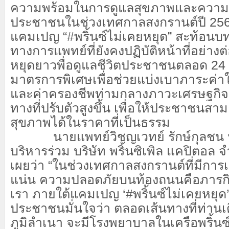
ความพร้อมในการดูแลสุขภาพและความ
ประชาชนในช่วงเทศกาลสงกรานต์ปี
25
แคมเปญ
“
#
พริ้น
ซ์
ไม่เคยหยุด”
สะท้อนบ
ทางการแพทย์ที่ยังคงปฏิบัติหน้าที่อย่างต่
หยุดยาว
พื่อ
ดูแลชีวิตประชาชนตลอด
24
มาตรการพิเศษเพื่อช่วยแบ่งเบาภาระค่า
และค่าครองชีพท่ามกลางภาวะเศรษฐกิจ
ทางที่ปรับตัวสูงขึ้น เพื่อให้ประชาชนสา
สุขภาพได้ในราคาที่เป็นธรรม
นายแพทย์
วิชญ
เวทย์ รักษ์กุลชน
บริหารร่วม บริษัท พริ้น
ซิเพิล
แค
ปิ
ตอล จ
เผยว่า “ในช่วงเทศกาลสงกรานต์ที่มีกา
แน่น ความปลอดภัยบนท้องถนนคือภารกิจ
เรา ภายใต้แคมเปญ ‘
#
พริ้น
ซ์
ไม่เคยหยุด
ประชาชนมั่นใจว่า ตลอดเส้นทางที่ท่านเ
ภูมิลำเนา จะมีโรงพยาบาลในเครือพริ้น
ซ