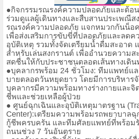
●
กิจกรรมรณรงค์ความปลอดภัยและต้อน
ร่วมดูแลผู้เดินทางและสืบสานประเพณีสง
รณรงค์ความปลอดภัย แจกหมวกกันน็อค
เพื่อส่งเสริมการขับขี่ที่ปลอดภัยและลด
อุบัติเหตุ รวมทั้งจัดเตรียมน้ำดื่มสะอาด
สำหรับเล่นสงกรานต์ เพื่ออำนวยควา
สดชื่นให้กับประชาชนตลอดเส้นทางเดิน
●
บุคลากรพร้อม
24
ชั่วโมง:
ทีมแพทย์แ
บายตลอดวันหยุดยาว โดยมีการบริหารจ
บุคลากรมีความพร้อมทางร่างกายและจิตใ
ชีพและช่วยเหลือผู้ป่วย
●
ศูนย์ฉุกเฉินและอุบัติเหตุมาตรฐาน (
Tr
Center):
เตรียมความพร้อมรถพยาบาลฉุก
กู้ชีพครบครัน และทีมศัลยแพทย์ที่พร้อมรั
ถนนช่วง
7
วันอันตราย