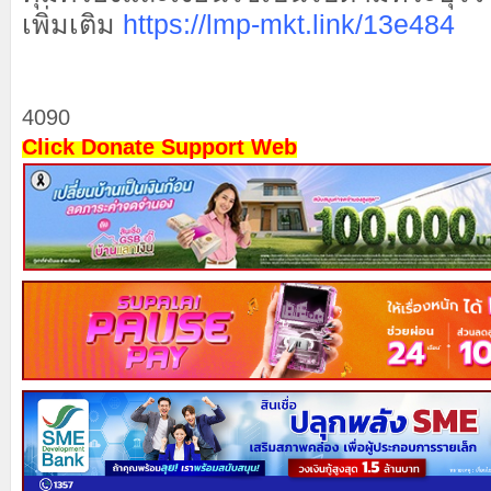
เพิ่มเติม
https://lmp-mkt.link/13e484
4090
Click Donate Support Web