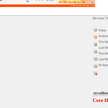
We have 74
Today
Yester
This W
Last W
This M
Last M
All day
สถานที่ติดต
Core H