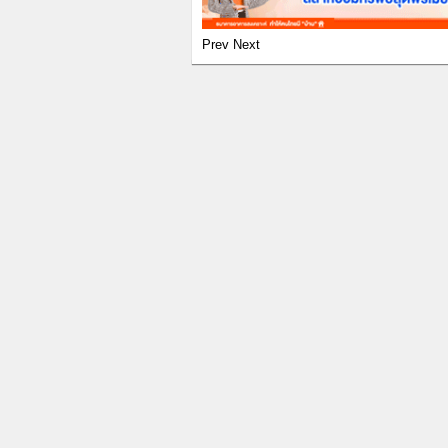
Prev
Next