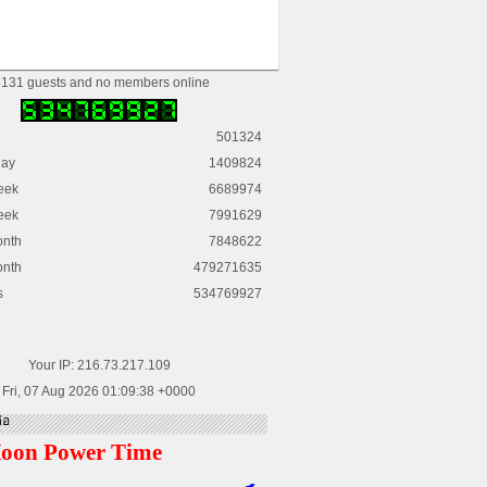
131 guests and no members online
501324
day
1409824
eek
6689974
eek
7991629
onth
7848622
onth
479271635
s
534769927
Your IP: 216.73.217.109
Fri, 07 Aug 2026 01:09:38 +0000
่อ
oon Power Time