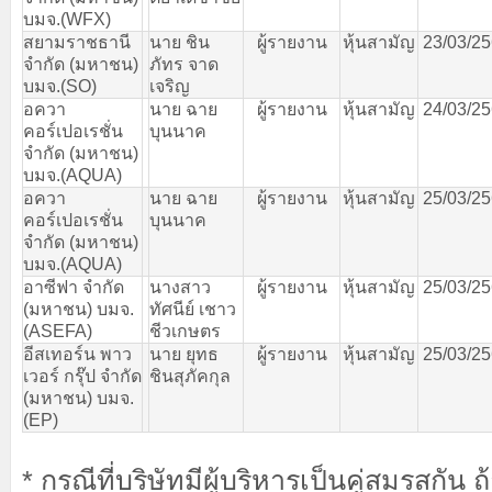
บมจ
.(WFX)
สยามราชธานี
นาย
ชิน
ผู้รายงาน
หุ้นสามัญ
23/03/2
จำกัด
(
มหาชน
)
ภัทร
จาด
บมจ
.(SO)
เจริญ
อควา
นาย
ฉาย
ผู้รายงาน
หุ้นสามัญ
24/03/2
คอร์เปอเรชั่น
บุนนาค
จำกัด
(
มหาชน
)
บมจ
.(AQUA)
อควา
นาย
ฉาย
ผู้รายงาน
หุ้นสามัญ
25/03/2
คอร์เปอเรชั่น
บุนนาค
จำกัด
(
มหาชน
)
บมจ
.(AQUA)
อาซีฟา
จำกัด
นางสาว
ผู้รายงาน
หุ้นสามัญ
25/03/2
(
มหาชน
)
บมจ
.
ทัศนีย์
เชาว
(ASEFA)
ชีวเกษตร
อีสเทอร์น
พาว
นาย
ยุทธ
ผู้รายงาน
หุ้นสามัญ
25/03/2
เวอร์
กรุ๊ป
จำกัด
ชินสุภัคกุล
(
มหาชน
)
บมจ
.
(EP)
* กรณีที่บริษัทมีผู้บริหารเป็นคู่สมรสกัน 