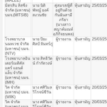
(MALEE)
มิตรสิบ
ลิสซิ่ง
นาย
นิติ
คู่สมรส
/
ผู้ที่
หุ้นสามัญ
25/03/2
จำกัด
(
มหาชน
)
พัทญ์
ยงค์
อยู่กินด้วย
บมจ
.(MITSIB)
สงวนชัย
กันฉันสามี
ภริยา
(
นางสาว
สญาค์มณท์
อภิกิจธนพล
)
โรงพยาบาล
นาย
ปิยะ
ผู้รายงาน
หุ้นสามัญ
25/03/2
นนทเวช
จำกัด
ศิลป์
จันทร์ภู่
(
มหาชน
)
บมจ
.
(NTV)
โรงพยาบาลอิน
นาย
สิทธิวัต
ผู้รายงาน
หุ้นสามัญ
25/03/2
เตอร์เมดิคัล
น์
กำกัดวงษ์
แคร์
แอนด์
แล็บ
จำกัด
(
มหาชน
)
บมจ
.
(IMH)
วิค
จำกัด
นาง
ศศิวิมล
ผู้รายงาน
หุ้นสามัญ
20/03/2
(
มหาชน
)
บมจ
.
วิโรจน์ชีวัน
(WIIK)
วิค
จำกัด
นาง
ศศิวิมล
ผู้รายงาน
หุ้นสามัญ
20/03/2
(
มหาชน
)
บมจ
.
วิโรจน์ชีวัน