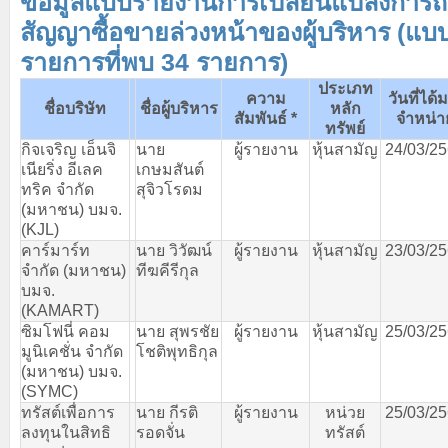
ข้อมูลแบบรายงานการเปลี่ยนแปลงการถื
สัญญาซื้อขายล่วงหน้าของผู้บริหาร (แบ
รายการที่พบ 34 รายการ)
ประเภท
ความ
วันที่ได้
ชื่อบริษัท
ชื่อผู้บริหาร
หลัก
สัมพันธ์
*
จำหน่า
ทรัพย์
กิจเจริญ
เอ็นจิ
นาย
ผู้รายงาน
หุ้นสามัญ
24/03/2
เนียริ่ง
อีเลค
เกษมสันต์
ทริค
จำกัด
สุจิวโรดม
(
มหาชน
)
บมจ
.
(KJL)
คาร์มาร์ท
นาย
วิวัฒน์
ผู้รายงาน
หุ้นสามัญ
23/03/2
จำกัด
(
มหาชน
)
ทีฆคีรีกุล
บมจ
.
(KAMART)
ซิมโฟนี่
คอม
นาย
สุพรชัย
ผู้รายงาน
หุ้นสามัญ
25/03/2
มูนิเคชั่น
จำกัด
โชติพุทธิกุล
(
มหาชน
)
บมจ
.
(SYMC)
ทรัสต์เพื่อการ
นาย
กีรติ
ผู้รายงาน
หน่วย
25/03/2
ลงทุนในสิทธิ
รอดจั่น
ทรัสต์