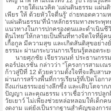
ใหญ่ นำพาสามเณรทั้ง 12 รูป เรียนรู้แ
ภายใต้แนวคิด 'แผ่นดินธรรม แผ่นดิน
เพียร ให้ ด้วยหัวใจตื่นรู้' ถ่ายทอดความ
'แผ่นดินธรรม'ที่นำหลักธรรมทางพระพุ
แนวทางในการปกครองตนและดำเนินชีวิต เ
ดินไทย'ให้กลายเป็นพื้นที่ทางจิตใจที่ผู้คน
เกื้อกูล มีความสุข และเกิดสันติสุขอย่างย
ธรรมะ ผ่านกระบวนการเรียนรู้ตลอดระยะ
นายศุภชัย เจียรวนนท์ ประธานกรรมก
คอร์ปอเรชั่น กล่าวว่า “โครงการสามเณ
ก้าวสู่ปีที่ 12 ด้วยความตั้งใจที่จะสืบ
ผ่านการสร้างพื้นที่การเรียนรู้ที่เปิดโอก
ถึงแก่นธรรมอย่างลึกซึ้ง และเติบโตจาก
ปัญญา และคุณธรรม เราเชื่อว่าการปลูกฝังสิ
วัยเยาว์ ไม่เพียงช่วยหล่อหลอมให้เด็กคน
งดงาม แต่ยังเป็นรากฐานสำคัญของการสร้