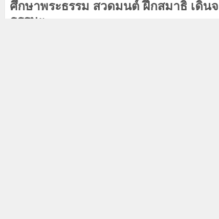
ศึกษาพระธรรม สวดมนต์ ฝึกสมาธิ เดิน
ธรรมะ
• 21.00 – 21.45 น. ไฮไลต์ประจำวัน (Dai
เหตุการณ์และเรื่องเด่นรวมถึงหลักธรรม
• 21.45 – 22.15 น. รายการ 'ถามธรรม
พูดคุยถึงตอบคำถามธรรมะจากผู้ชมทางบ
ธรรมะจากคณะพระอาจารย์ และวิทยา
• 22.15 – 06.00 น. รายการธรรมะต่างๆ ไ
คติธรรม บรรยายธรรม นิทานธรรม เพล
ช่วงไฮไลต์ประจำวันซ้ำ (Rerun)
ยิ่งไปกว่านั้น ในปีนี้ นอกจากการถ่
การฯ ยังจัดเตรียมคอนเทนต์ธรรมะรูปแบบ
ครอบคลุมหลักการใช้ชีวิต การเลี้ยงดูลู
ให้ติดตามได้ผ่านทุกช่องทางออนไลน์ข
พร้อมส่งสัญญาณถ่ายทอดไปยังเยาวชน