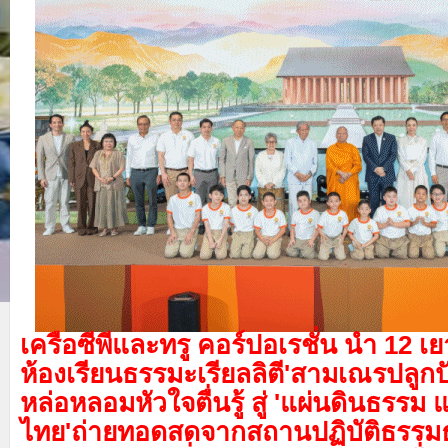
เครือซีพีและทรู คอร์ปอเรชั่น นำ 12 เย
ห้องเรียนธรรมะเรียลลิตี'สามเณรปลูก
หล่อหลอมหัวใจตื่นรู้ สู่ 'แผ่นดินธรรม 
ไทย'ถ่ายทอดสดจากสถานปฏิบัติธรรม