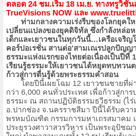
ตลอด 24 ชม.เริ่ม 18 เม.ย. ทางทรูวิชั่น
TrueVisions NOW และ www.truelit
ท่ามกลางความเร่งรีบของโลกยุคให
เปลี่ยนแปลงของยุคดิจิทัล ซึ่งกำลังหล่อ
เด็กและเยาวชนในทุกวันนี้…เครือเจริญ
คอร์ปอเรชั่น สานต่อ'สามเณรปลูกปัญญาธ
ธรรมะแห่งแรกของไทยต่อเนื่องเป็นปีที่ 12
เรียนรู้ธรรมะให้เยาวชนได้หยุดทบทวนต
ก้าวสู่การตื่นรู้ด้วยพระธรรมคำสอน
โดยปีนี้เผยโฉม 12 เยาวชนชายที่ผ่า
กว่า 6,000 คนทั่วประเทศ เพื่อก้าวสู่กา
ธรรมะ ณ สถานปฏิบัติธรรมธวีธรรม (ไร
อ.ปากช่อง จ.นครราชสีมา ปีนี้ได้รับค
พรหมบัณฑิต กรรมการมหาเถรสมาคม แ
ประยุรวงศาวาสวรวิหาร เป็นพระอุปัชฌ