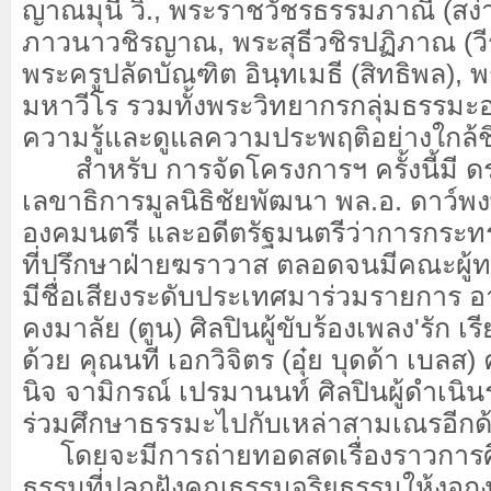
ญาณมุนี วิ., พระราชวัชรธรรมภาณี (สง่
ภาวนาวชิรญาณ, พระสุธีวชิรปฏิภาณ (ว
พระครูปลัดบัณฑิต อินฺทเมธี (สิทธิพล), พ
มหาวีโร รวมทั้งพระวิทยากรกลุ่มธรรมะอ
ความรู้และดูแลความประพฤติอย่างใกล้ช
สำหรับ การจัดโครงการฯ ครั้งนี้มี ดร.
เลขาธิการมูลนิธิชัยพัฒนา พล.อ. ดาว์พง
องคมนตรี และอดีตรัฐมนตรีว่าการกระทร
ที่ปรึกษาฝ่ายฆราวาส ตลอดจนมีคณะผู้ทร
มีชื่อเสียงระดับประเทศมาร่วมรายการ อ
คงมาลัย (ตูน) ศิลปินผู้ขับร้องเพลง'รัก เรี
ด้วย คุณนที เอกวิจิตร (อุ๋ย บุดด้า เบลส
นิจ จามิกรณ์ เปรมานนท์ ศิลปินผู้ดำเนิ
ร่วมศึกษาธรรมะไปกับเหล่าสามเณรอีกด
โดยจะมีการถ่ายทอดสดเรื่องราวการศึ
ธรรมที่ปลูกฝังคุณธรรมจริยธรรมให้งอก