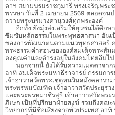
ดาฯ สยามบรมราชกุมารี ทรงเจริญพระ
พรรษา วันที่ 2 เมษายน 2569 ตลอดจน
ถวายพระบรมวงศานุวงศ์ทุกพระองค์
อีกทั้ง ยังมุ่งส่งเสริมให้ยุวชนได้ศึก
ซึมซับหลักธรรมในพระพุทธศาสนา อันเ
ของการพัฒนาตนตามแนวพุทธศาสตร์ คว
พระธรรมคำสอนขององค์สมเด็จพระสัมมาส
คงคุณค่าและดำรงอยู่ในสังคมไทยสืบไป
นอกจากนี้ ยังได้รับความเมตตาจากพระ
อาทิ สมเด็จพระมหาธีราจารย์ กรรมก
เจ้าอาวาสวัดพระเชตุพนวิมลมังคลารา
พระพรหมบัณฑิต เจ้าอาวาสวัดประยุรว
และพระพรหมวชิรสุธี เจ้าอาวาสวัดพร
ภิเษก เป็นที่ปรึกษาฝ่ายสงฆ์ รวมถึงคณ
วิทยากรที่มีชื่อเสียงจากทั่วประเทศ อา