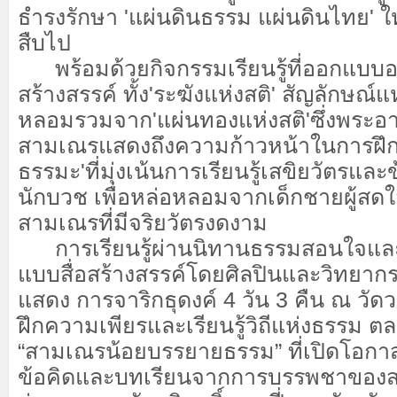
ธำรงรักษา 'แผ่นดินธรรม แผ่นดินไทย' ให
สืบไป
พร้อมด้วยกิจกรรมเรียนรู้ที่ออกแบบอย
สร้างสรรค์ ทั้ง'ระฆังแห่งสติ' สัญลักษณ์
หลอมรวมจาก'แผ่นทองแห่งสติ'ซึ่งพระอาจ
สามเณรแสดงถึงความก้าวหน้าในการฝึกปฏิบัต
ธรรมะ'ที่มุ่งเน้นการเรียนรู้เสขิยวัตรและ
นักบวช เพื่อหล่อหลอมจากเด็กชายผู้สดใสร
สามเณรที่มีจริยวัตรงดงาม
การเรียนรู้ผ่านนิทานธรรมสอนใจแล
แบบสื่อสร้างสรรค์โดยศิลปินและวิทยาก
แสดง การจาริกธุดงค์ 4 วัน 3 คืน ณ วัด
ฝึกความเพียรและเรียนรู้วิถีแห่งธรรม 
“สามเณรน้อยบรรยายธรรม” ที่เปิดโอกาส
ข้อคิดและบทเรียนจากการบรรพชาของส