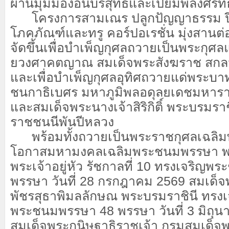
ผ่านมุมมองอันบริสุทธิ์และเปี่ยมพลังศรั
โครงการสามเณร ปลูกปัญญาธรรม ปี 12
โภคภัณฑ์และทรู คอร์ปอเรชั่น มุ่งสานต่
จัดขึ้นเพื่อบำเพ็ญกุศลถวายเป็นพระกุศล
ยวงศาคตญาณ สมเด็จพระสังฆราช สกล
และเพื่อบำเพ็ญกุศลอุทิศถวายแด่พระบ
ชนกาธิเบศร มหาภูมิพลอดุลยเดชมหาร
และสมเด็จพระนางเจ้าสิริกิติ์ พระบรมร
ราชชนนีพันปีหลวง
พร้อมทั้งถวายเป็นพระราชกุศลเฉลิมพร
โอกาสมหามงคลเฉลิมพระชนมพรรษา พ
พระเจ้าอยู่หัว รัชกาลที่ 10 ทรงเจริญ
พรรษา วันที่ 28 กรกฎาคม 2569 สมเด็จ
พัชรสุธาพิมลลักษณ พระบรมราชินี ทรงเ
พระชนมพรรษา 48 พรรษา วันที่ 3 มิถุ
สมเด็จพระกนิษฐาธิราชเจ้า กรมสมเด็จ