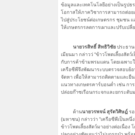
ข้อมูลและเทคโนโลยีอย่างเป็นรูปธ
โอกาสให้ภาควิชาการสามารถต่อยอด
ไปสู่ประโยชน์ต่อเกษตรกร ชุมชน
ให้เกษตรกรลดการเผาและปรับเปลี่ยนสู
นายวรสิทธิ์ สิทธิวิชัย
ประธานคณ
เมียนมา กล่าวว่ “ข้าวโพดเลี้ยงสัต
กับการค้าข้ามพรมแดน โดยเฉพาะในพื
เครือซีพีจึงพัฒนาระบบตรวจสอบย้อน
จัดหา เพื่อให้สามารถติดตามและยืน
แนวทางเกษตรคาร์บอนต่ำ เช่น กา
ปล่อยก๊าซเรือนกระจกและยกระดับ
ด้าน
นายวรพจน์ สุรัตวิศิษฎ์
รอง
(มหาชน) กล่าวว่า “เครือซีพีเป็น
ข้าวโพดเลี้ยงสัตว์มาอย่างต่อเนื่อง โ
ปลูกอย่างชัดเจนว่าไม่บุกรุกป่า พ