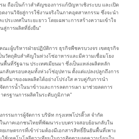
รรม ถือเป็นก้าวสำคัญของการแก้ปัญหาเชิงระบบ และเปิด
งานวิจัยสู่การใช้งานจริงในภาคอุตสาหกรรม ซึ่งจะนำ
 และประเทศในระยะยาว โดยเฉพาะการสร้างความเข้าใจ
่การผลิตที่ยั่งยืน”
ะผู้บริหารฝ่ายปฏิบัติการ ธุรกิจพืชครบวงจร เขตธุรกิจ
ว์เป็นวัตถุดิบสำคัญในห่วงโซ่อาหารและมีความเชื่อมโยง
้นที่รัฐฉาน ประเทศเมียนมา ซึ่งเป็นแหล่งผลิตหลัก
กลับครอบคลุมทั้งห่วงโซ่อุปทาน ตั้งแต่แปลงปลูกถึงการ
ยันที่มาของผลผลิตได้อย่างโปร่งใส ควบคู่กับการนำ
รจัดการน้ำในนาข้าวและการลดการเผา มาช่วยลดการ
มาตรฐานการผลิตในระดับภูมิภาค”
กรรมการผู้จัดการ บริษัท กรุงเทพโปรดิ๊วส จำกัด
หนึ่งในภาคเอกชนไทยที่พัฒนาระบบตรวจสอบย้อนกลับใน
ดยเกษตรกรที่เข้าร่วมต้องมีเอกสารสิทธิ์ยืนยันพื้นที่เพาะ
ร้อมใช้เทคโนโลยีดาวเทียมในการติดตามจุดความร้อนใน