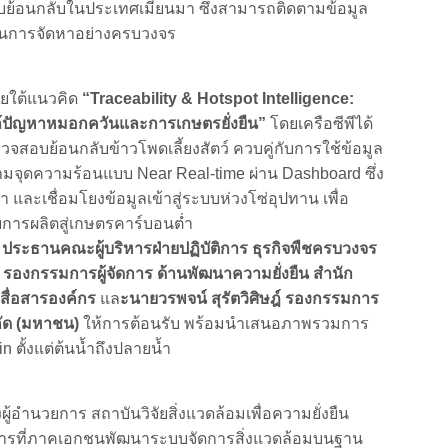
้อนกลับในประเทศเมียนมา ซึ่งสามารถติดตามข้อมูล
บวนการจัดหาอย่างครบวงจร
ยใต้แนวคิด
“Traceability & Hotspot Intelligence:
ก้ปัญหาหมอกควันและการเกษตรยั่งยืน”
โดยเครือซีพีได้
บย้อนกลับข้าวโพดเลี้ยงสัตว์ ควบคู่กับการใช้ข้อมูล
มจุดความร้อนแบบ Near Real-time ผ่าน Dashboard ซึ่ง
ยำ และเชื่อมโยงข้อมูลเข้าสู่ระบบห่วงโซ่อุปทาน เพื่อ
การผลิตสู่เกษตรคาร์บอนต่ำ
ชัย ประธานคณะผู้บริหารฝ่ายปฏิบัติการ ธุรกิจพืชครบวงจร
ะ รองกรรมการผู้จัดการ ด้านพัฒนาความยั่งยืน สำนัก
สื่อสารองค์กร
แล
ะนายวรพจน์ สุรัตวิศิษฎ์ รองกรรมการ
ำกัด (มหาชน)
ให้การต้อนรับ พร้อมนำเสนอภาพรวมการ
n ตั้งแต่ต้นน้ำถึงปลายน้ำ
ู้อำนวยการ สถาบันวิจัยสิ่งแวดล้อมเพื่อความยั่งยืน
“การที่ภาคเอกชนพัฒนาระบบจัดการสิ่งแวดล้อมบนฐาน