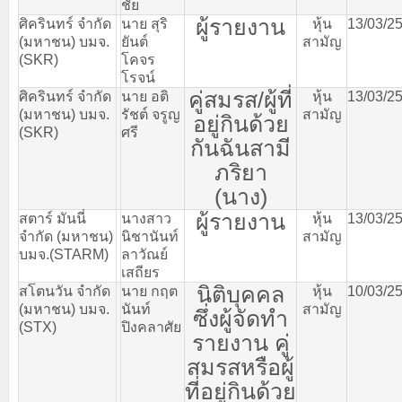
ชัย
ผู้รายงาน
ศิครินทร์
จำกัด
นาย
สุริ
หุ้น
13/03/2
(
มหาชน
)
บมจ
.
ยันต์
สามัญ
(SKR)
โคจร
โรจน์
คู่สมรส
/
ผู้ที่
ศิครินทร์
จำกัด
นาย
อติ
หุ้น
13/03/2
(
มหาชน
)
บมจ
.
รัชต์
จรูญ
สามัญ
อยู่กินด้วย
(SKR)
ศรี
กันฉันสามี
ภริยา
(
นาง
)
ผู้รายงาน
สตาร์
มันนี่
นางสาว
หุ้น
13/03/2
จำกัด
(
มหาชน
)
นิชานันท์
สามัญ
บมจ
.(STARM)
ลาวัณย์
เสถียร
นิติบุคคล
สโตนวัน
จำกัด
นาย
กฤต
หุ้น
10/03/2
(
มหาชน
)
บมจ
.
นันท์
สามัญ
ซึ่งผู้จัดทำ
(STX)
ปิงคลาศัย
รายงาน
คู่
สมรสหรือผู้
ที่อยู่กินด้วย