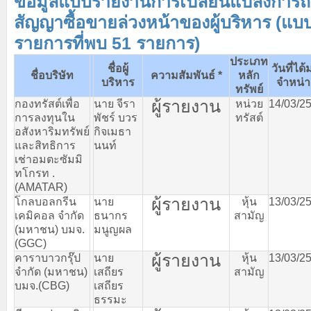
ข้อมูลแบบรายงานการเปลี่ยนแปลงการถื
สัญญาซื้อขายล่วงหน้าของผู้บริหาร (แบ
รายการที่พบ 51 รายการ)
ประเภท
ชื่อผู้
วันที่ได้
ชื่อบริษัท
ความสัมพันธ์
*
หลัก
บริหาร
จำหน่า
ทรัพย์
ผู้รายงาน
กองทรัสต์เพื่อ
นาย
จีรา
หน่วย
14/03/2
การลงทุนใน
พัชร์
บวร
ทรัสต์
อสังหาริมทรัพย์
กิจเมธา
และสิทธิการ
นนท์
เช่าอมตะซัมมิ
ทโกรท
.
(AMATAR)
ผู้รายงาน
โกลบอลกรีน
นาย
หุ้น
13/03/2
เคมิคอล
จำกัด
ธนากร
สามัญ
(
มหาชน
)
บมจ
.
มนูญผล
(GGC)
ผู้รายงาน
คาราบาวกรุ๊ป
นาย
หุ้น
13/03/2
จำกัด
(
มหาชน
)
เสถียร
สามัญ
บมจ
.(CBG)
เสถียร
ธรรมะ