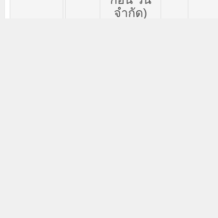
จำกัด
)
นิติบุคคล
สโตนวัน
จำกัด
นาย
ณัฐ
หุ้น
10/03/2
(
มหาชน
)
บมจ
.
กุล
ปิงคล
สามัญ
ซึ่งผู้จัดทำ
(STX)
าศัย
รายงาน
คู่
สมรสหรือผู้
ที่อยู่กินด้วย
กันฉันสามี
ภริยา
และ
บุตรที่ยังไม่
บรรลุ
นิติภาวะ
ถือหุ้นรวม
กันเกินร้อย
ละ
30
ของ
จำนวนสิทธิ
ออกเสียง