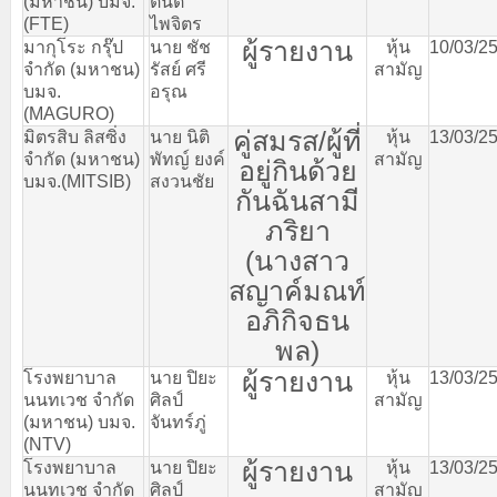
(
มหาชน
)
บมจ
.
ตันติ
(FTE)
ไพจิตร
ผู้รายงาน
มากุโระ
กรุ๊ป
นาย
ชัช
หุ้น
10/03/2
จำกัด
(
มหาชน
)
รัสย์
ศรี
สามัญ
บมจ
.
อรุณ
(MAGURO)
คู่สมรส
/
ผู้ที่
มิตรสิบ
ลิสซิ่ง
นาย
นิติ
หุ้น
13/03/2
จำกัด
(
มหาชน
)
พัทญ์
ยงค์
สามัญ
อยู่กินด้วย
บมจ
.(MITSIB)
สงวนชัย
กันฉันสามี
ภริยา
(
นางสาว
สญาค์มณท์
อภิกิจธน
พล
)
ผู้รายงาน
โรงพยาบาล
นาย
ปิยะ
หุ้น
13/03/2
นนทเวช
จำกัด
ศิลป์
สามัญ
(
มหาชน
)
บมจ
.
จันทร์ภู่
(NTV)
ผู้รายงาน
โรงพยาบาล
นาย
ปิยะ
หุ้น
13/03/2
นนทเวช
จำกัด
ศิลป์
สามัญ