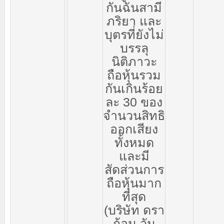
กันฉันสามี
ภริยา
และ
บุตรที่ยังไม่
บรรลุ
นิติภาวะ
ถือหุ้นรวม
กันเกินร้อย
ละ
30
ของ
จำนวนสิทธิ
ออกเสียง
ทั้งหมด
และมี
สัดส่วนการ
ถือหุ้นมาก
ที่สุด
(
บริษัท
ดรา
ก้อน
วัน