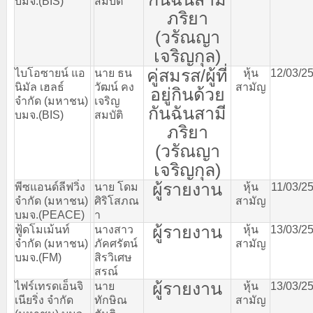
บมจ
.(BIS)
สมบัติ
ภริยา
(
วรัณญา
เจริญกุล
)
คู่สมรส
/
ผู้ที่
ไบโอซายน์
แอ
นาย
ธน
หุ้น
12/03/2
นิมัล
เฮลธ์
วัฒน์
คง
สามัญ
อยู่กินด้วย
จำกัด
(
มหาชน
)
เจริญ
กันฉันสามี
บมจ
.(BIS)
สมบัติ
ภริยา
(
วรัณญา
เจริญกุล
)
ผู้รายงาน
พีซแอนด์ลีฟวิ่ง
นาย
โดม
หุ้น
11/03/2
จำกัด
(
มหาชน
)
ศิริโสภณ
สามัญ
บมจ
.(PEACE)
า
ผู้รายงาน
ฟู้ดโมเม้นท์
นางสาว
หุ้น
13/03/2
จำกัด
(
มหาชน
)
ภัคศรัตน์
สามัญ
บมจ
.(FM)
สิรวิเศษ
สรณ์
ผู้รายงาน
ไฟร์เทรดเอ็นจิ
นาย
หุ้น
13/03/2
เนียริ่ง
จำกัด
ทักษิณ
สามัญ