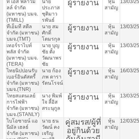
ผู้รายงาน
ที
เอส
ฟลาวมิ
นาย
หุ้น
13/03/2
ลล์
จำกัด
ประภาส
สามัญ
(
มหาชน
)
บมจ
.
ชุติมาว
(TMILL)
รพันธ์
ผู้รายงาน
ทีเอ็มที
สตีล
นาย
สม
หุ้น
13/03/2
จำกัด
(
มหาชน
)
ศักดิ์
สามัญ
บมจ
.(TMT)
โตมรกุล
ผู้รายงาน
เทอร์ราไบท์
นาย
บุญ
หุ้น
13/03/2
พลัส
จำกัด
ชัย
ตั้ง
สามัญ
(
มหาชน
)
บมจ
.
วัฒนาพร
(TERA)
ชัย
ผู้รายงาน
ไทยนิปปอนรับ
นาย
ก้อง
หุ้น
16/03/2
เบอร์อินดัสตรี้
ภพ
ดารา
สามัญ
จำกัด
(
มหาชน
)
รัตนโรจน์
บมจ
.(TNR)
ผู้รายงาน
ไทยสแตนเลย์
นาง
พิมพ์
หุ้น
13/03/2
การไฟฟ้า
ใจ
ลี้อิส
สามัญ
จำกัด
(
มหาชน
)
สระนุกูล
บมจ
.(STANLY)
คู่สมรส
/
ผู้ที่
ไบโอซายน์
แอ
นาย
ธน
หุ้น
12/03/2
นิมัล
เฮลธ์
วัฒน์
คง
สามัญ
อยู่กินด้วย
จำกัด
(
มหาชน
)
เจริญ
กันฉันสามี