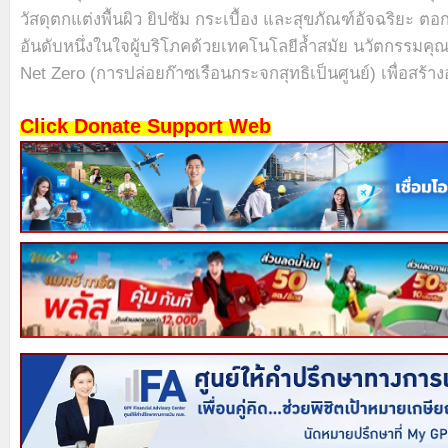
วัสดุตกแต่งพื้นผิว ยิปซัม กระเบื้อง และสุขภัณฑ์อัจฉริยะ ต
อันดับหนึ่งในใจผู้บริโภคด้วยเทคโนโลยีล้ำสมัย นวัตกรรมคุณภ
Net Zero (การปล่อยก๊าซเรือนกระจกสุทธิเป็นศูนย์) เพื่อสร้า
Click Donate Support Web