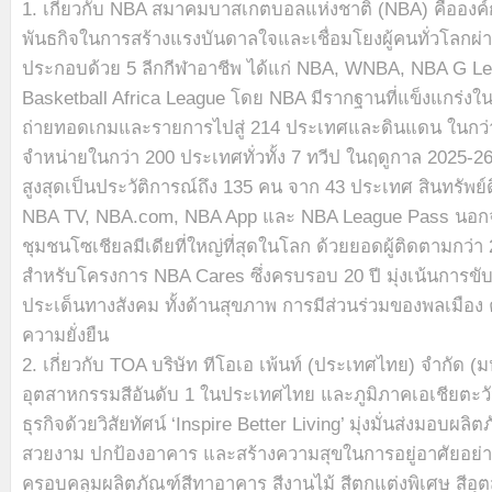
1. เกี่ยวกับ NBA สมาคมบาสเกตบอลแห่งชาติ (NBA) คือองค์ก
พันธกิจในการสร้างแรงบันดาลใจและเชื่อมโยงผู้คนทั่วโลกผ
ประกอบด้วย 5 ลีกกีฬาอาชีพ ได้แก่ NBA, WNBA, NBA G L
Basketball Africa League โดย NBA มีรากฐานที่แข็งแกร่ง
ถ่ายทอดเกมและรายการไปสู่ 214 ประเทศและดินแดน ในกว่า
จำหน่ายในกว่า 200 ประเทศทั่วทั้ง 7 ทวีป ในฤดูกาล 2025-26 
สูงสุดเป็นประวัติการณ์ถึง 135 คน จาก 43 ประเทศ สินทรัพย
NBA TV, NBA.com, NBA App และ NBA League Pass นอกจาก
ชุมชนโซเชียลมีเดียที่ใหญ่ที่สุดในโลก ด้วยยอดผู้ติดตามกว่า
สำหรับโครงการ NBA Cares ซึ่งครบรอบ 20 ปี มุ่งเน้นการขั
ประเด็นทางสังคม ทั้งด้านสุขภาพ การมีส่วนร่วมของพลเมือ
ความยั่งยืน
2. เกี่ยวกับ TOA บริษัท ทีโอเอ เพ้นท์ (ประเทศไทย) จำกัด (
อุตสาหกรรมสีอันดับ 1 ในประเทศไทย และภูมิภาคเอเชียตะวัน
ธุรกิจด้วยวิสัยทัศน์ ‘Inspire Better Living’ มุ่งมั่นส่งมอบผลิ
สวยงาม ปกป้องอาคาร และสร้างความสุขในการอยู่อาศัยอย่างย
ครอบคลุมผลิตภัณฑ์สีทาอาคาร สีงานไม้ สีตกแต่งพิเศษ สีอุ