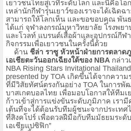
เยาวชนไทยสู่เวทีระดับโลก และนี่คือโอกา
เหล่านักกีฬารุ่นเยาว์ของเราจะได้เฉิ
สามารถให้โลกเห็น และขอขอบคุณ พันธ
ได้แก่ จุฬาลงกรณ์มหาวิทยาลัย โรงพ
และโวลท์ แบรนด์เสื้อผ้าและอุปกรณ์กีฬา 
กิจกรรมเพื่อเยาวชนในครั้งนี้ด้วย
ด้าน
ชีล่า ราซู หัวหน้าฝ่ายการตลาดภ
เอเชียตะวันออกเฉียงใต้ของ
NBA
กล่าว
NBA Rising Stars Invitational Thailand
presented by TOA เกิดขึ้นได้จากความร
ที่มีวิสัยทัศน์ตรงกันอย่าง TOA ในการพ
บาสเกตบอลไทย เพื่อมอบโอกาสให้ทีมเย
ก้าวเข้าสู่การแข่งขันระดับภูมิภาค เราม
เต้นที่จะได้ต้อนรับทีมผู้ชนะจากประเทศ
ที่สิงคโปร์ เพื่อดวลฝีมือกับทีมมัธยมระด
เอเชียแปซิฟิก”