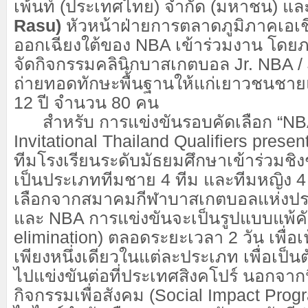
เพ้นท์ (ประเทศไทย) จำกัด (มหาชน) แ
Rasu)
หัวหน้าฝ่ายการตลาดภูมิภาคเอเช
ออกเฉียงใต้ของ NBA เข้าร่วมงาน โดย
จัดกิจกรรมคลินิกบาสเกตบอล Jr. NBA / 
ถ่ายทอดทักษะพื้นฐานให้แก่เยาวชนชายแ
12 ปี จำนวน 80 คน
สำหรับ การแข่งขันรอบคัดเลือก “NBA
Invitational Thailand Qualifiers prese
ทีมโรงเรียนระดับมัธยมศึกษาเข้าร่วมชิง
เป็นประเภททีมชาย 4 ทีม และทีมหญิง 4 ท
เลือกจากสมาคมกีฬาบาสเกตบอลแห่งป
และ NBA การแข่งขันจะเป็นรูปแบบแพ้คั
elimination) ตลอดระยะเวลา 2 วัน เพื่อ
เพียงหนึ่งเดียวในแต่ละประเภท เพื่อเป
ไปแข่งขันต่อที่ประเทศสิงคโปร์ นอกจากน
กิจกรรมเพื่อสังคม (Social Impact Pro