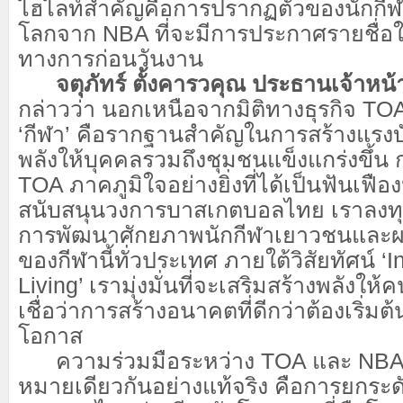
ไฮไลท์สำคัญคือการปรากฏตัวของนักกี
โลกจาก NBA ที่จะมีการประกาศรายชื่อใ
ทางการก่อนวันงาน
จตุภัทร์ ตั้งคารวคุณ ประธานเจ้าหน้า
กล่าวว่า นอกเหนือจากมิติทางธุรกิจ TOA 
‘กีฬา’ คือรากฐานสำคัญในการสร้างแรง
พลังให้บุคคลรวมถึงชุมชนแข็งแกร่งขึ้น กว
TOA ภาคภูมิใจอย่างยิ่งที่ได้เป็นฟันเฟื
สนับสนุนวงการบาสเกตบอลไทย เราลงทุน
การพัฒนาศักยภาพนักกีฬาเยาวชนและผล
ของกีฬานี้ทั่วประเทศ ภายใต้วิสัยทัศน์ ‘I
Living’ เรามุ่งมั่นที่จะเสริมสร้างพลังให้
เชื่อว่าการสร้างอนาคตที่ดีกว่าต้องเริ่ม
โอกาส
ความร่วมมือระหว่าง TOA และ NBA ในค
หมายเดียวกันอย่างแท้จริง คือการยกระ