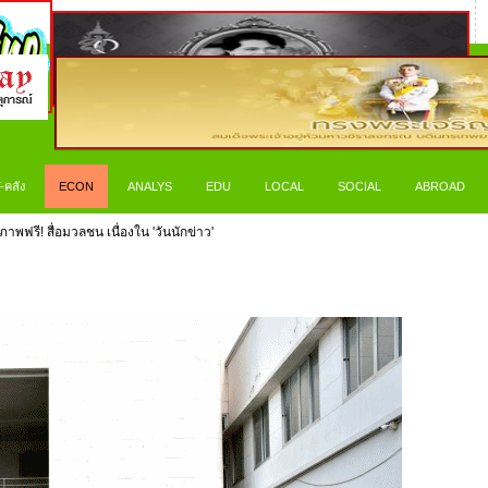
-คลัง
ECON
ANALYS
EDU
LOCAL
SOCIAL
ABROAD
าพฟรี! สื่อมวลชน เนื่องใน 'วันนักข่าว'