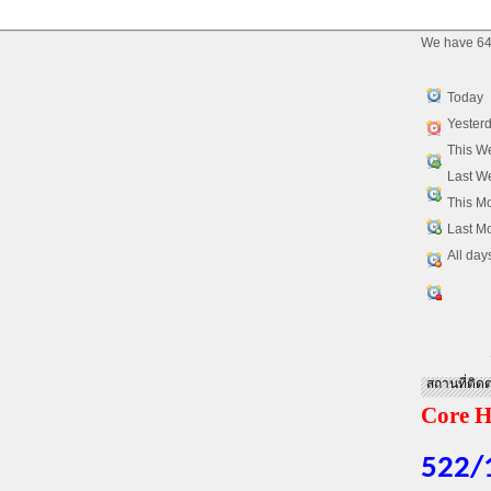
We have 64
Today
Yester
This W
Last W
This M
Last M
All day
สถานที่ติดต
Core H
522/