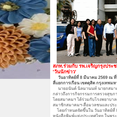
สภท.ร่วมกับ รพ.เจริญกรุงประชา
'วันนักข่าว'
วันอาทิตย์ที่ 8 มีนาคม 2569 ณ ท
สี่แยกการเรือน เขตดุสิต กรุงเทพม
นายอนันต์ นิลมานนท์ นายกสมาคมห
กล่าวถึงการกิจกรรมการตรวจสุขภาพ​
โดยสมาคมฯ ได้ร่วมกับโรงพยาบาลเจ
สมาชิกสมาคมฯ-สื่อมวลชนและประชา
โดยกำหนดจัดขึ้นใน วันอาทิตย์ที่ 
หนังสือพิมพ์แห่งประเทศไทย ในพระบ