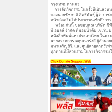
กรุงเทพมหานคร
การจัดกิจกรรมในครั้งนี้เป็นส่ว
ของนายชัชชาติ สิทธิพันธุ์ ผู้ว่าร
หน้าส่งเสริมให้ประชาชนเข้าถึงการ
พร้อมกันนี้ ขอขอบคุณ บริษัท ซีพีแร
พี ออลล์ จำกัด ที่มอบน้ำดื่ม เซเว
หนังสือพิมพ์แห่งประเทศไทย​ ในพร
นายอรรถการ ตฤษณารังสี ผู้อำนวย
มหาเจริญสิริ, และ​ศูนย์สายตา​ทรี
ทุกท่านที่มีส่วนร่วมในการกิจกรรมใน
Click Donate Support Web