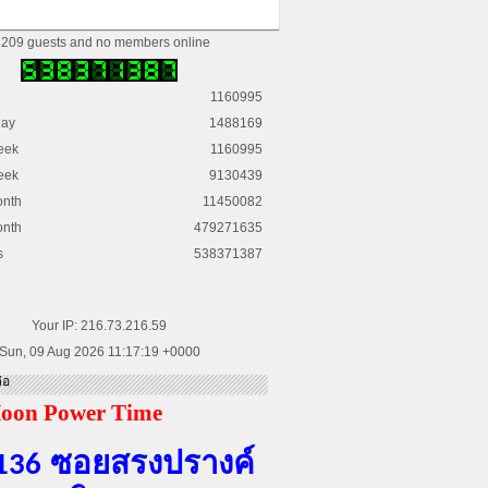
209 guests and no members online
1160995
day
1488169
eek
1160995
eek
9130439
onth
11450082
onth
479271635
s
538371387
Your IP: 216.73.216.59
Sun, 09 Aug 2026 11:17:19 +0000
่อ
oon Power Time
ซอยสรงปรางค์
136