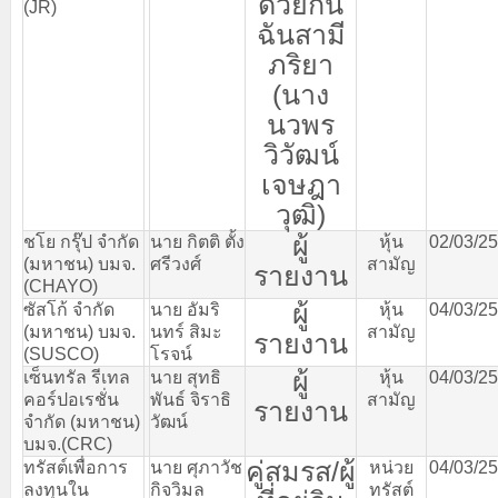
ด้วยกัน
(JR)
ฉันสามี
ภริยา
(
นาง
นวพร
วิวัฒน์
เจษฎา
วุฒิ
)
ผู้
ชโย
กรุ๊ป
จำกัด
นาย
กิตติ
ตั้ง
หุ้น
02/03/2
(
มหาชน
)
บมจ
.
ศรีวงศ์
สามัญ
รายงาน
(CHAYO)
ผู้
ซัสโก้
จำกัด
นาย
อัมริ
หุ้น
04/03/2
(
มหาชน
)
บมจ
.
นทร์
สิมะ
สามัญ
รายงาน
(SUSCO)
โรจน์
ผู้
เซ็นทรัล
รีเทล
นาย
สุทธิ
หุ้น
04/03/2
คอร์ปอเรชั่น
พันธ์
จิราธิ
สามัญ
รายงาน
จำกัด
(
มหาชน
)
วัฒน์
บมจ
.(CRC)
คู่สมรส
/
ผู้
ทรัสต์เพื่อการ
นาย
ศุภาวัช
หน่วย
04/03/2
ลงทุนใน
กิจวิมล
ทรัสต์