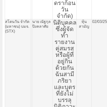
ดราก้อน
วัน
จำกัด
)
นิติบุคคล
สโตนวัน
จำกัด
นาย
ณัฐกุล
หุ้น
02/03/2
(
มหาชน
)
บมจ
.
ปิงคลาศัย
สามัญ
ซึ่งผู้จัด
(STX)
ทำ
รายงาน
คู่สมรส
หรือผู้ที่
อยู่กิน
ด้วยกัน
ฉันสามี
ภริยา
และบุตร
ที่ยังไม่
บรรลุ
นิติภาวะ