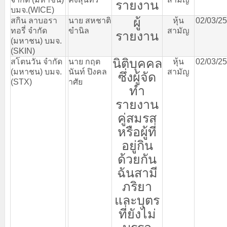
รายงาน
บมจ
.(WICE)
ผู้
สกิน
ลาบอรา
นาย
สหชาติ
หุ้น
02/03/2
ทอรี่
จำกัด
ขำนิล
สามัญ
รายงาน
(
มหาชน
)
บมจ
.
(SKIN)
นิติบุคคล
สโตนวัน
จำกัด
นาย
กฤต
หุ้น
02/03/2
(
มหาชน
)
บมจ
.
นันท์
ปิงคล
สามัญ
ซึ่งผู้จัด
(STX)
าศัย
ทำ
รายงาน
คู่สมรส
หรือผู้ที่
อยู่กิน
ด้วยกัน
ฉันสามี
ภริยา
และบุตร
ที่ยังไม่