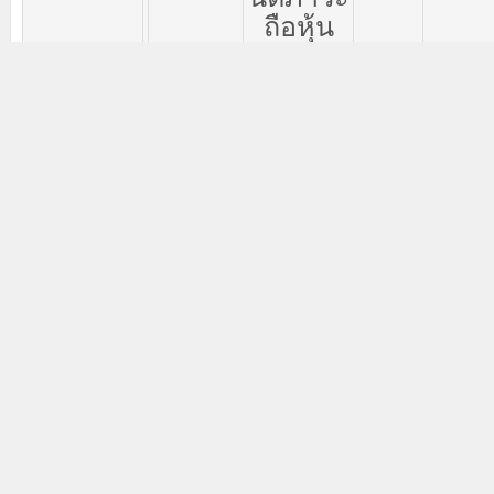
ถือหุ้น
รวมกัน
เกินร้อย
ละ
30
ของ
จำนวน
สิทธิออก
เสียง
ทั้งหมด
และมี
สัดส่วน
การถือ
หุ้นมาก
ที่สุด
(
บริษัท
ดราก้อน