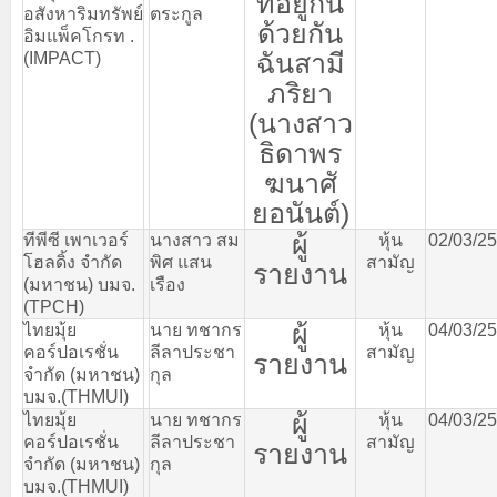
ที่อยู่กิน
อสังหาริมทรัพย์
ตระกูล
ด้วยกัน
อิมแพ็คโกรท
.
ฉันสามี
(IMPACT)
ภริยา
(
นางสาว
ธิดาพร
ฆนาศั
ยอนันต์
)
ผู้
ทีพีซี
เพาเวอร์
นางสาว
สม
หุ้น
02/03/2
โฮลดิ้ง
จำกัด
พิศ
แสน
สามัญ
รายงาน
(
มหาชน
)
บมจ
.
เรือง
(TPCH)
ผู้
ไทยมุ้ย
นาย
ทชากร
หุ้น
04/03/2
คอร์ปอเรชั่น
ลีลาประชา
สามัญ
รายงาน
จำกัด
(
มหาชน
)
กุล
บมจ
.(THMUI)
ผู้
ไทยมุ้ย
นาย
ทชากร
หุ้น
04/03/2
คอร์ปอเรชั่น
ลีลาประชา
สามัญ
รายงาน
จำกัด
(
มหาชน
)
กุล
บมจ
.(THMUI)