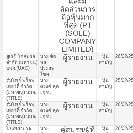
และมี
สัดส่วนการ
ถือหุ้นมาก
ที่สุด
(PT
(SOLE)
COMPANY
LIMITED)
ผู้รายงาน
ยูเอซี
โกลบอล
นาย
ชัช
หุ้น
26/02/2
จำกัด
(
มหาชน
)
พล
สามัญ
บมจ
.(UAC)
ประสพ
โชค
ผู้รายงาน
ร่มโพธิ์
พร็อพ
นาย
หุ้น
25/02/2
เพอร์ตี้
จำกัด
ดรงค์
หุต
สามัญ
(
มหาชน
)
บมจ
.
ะจูฑะ
(TITLE)
ผู้รายงาน
ร่มโพธิ์
พร็อพ
นาย
หุ้น
26/02/2
เพอร์ตี้
จำกัด
ดรงค์
หุต
สามัญ
(
มหาชน
)
บมจ
.
ะจูฑะ
(TITLE)
คู่สมรส
/
ผู้ที่
โรงพยาบาล
นาย
หุ้น
26/02/2