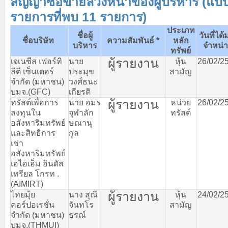
สัญญาซื้อขายล่วงหน้าของผู้บริหาร (แบ
รายการที่พบ 11 รายการ)
ประเภท
ชื่อผู้
วันที่ได้
ชื่อบริษัท
ความสัมพันธ์
*
หลัก
บริหาร
จำหน่
ทรัพย์
ผู้รายงาน
เจเนซีส
เฟอร์ทิ
นาย
หุ้น
26/02/2
ลีตี
เซ็นเตอร์
ประมุข
สามัญ
จำกัด
(
มหาชน
)
วงศ์ธนะ
บมจ
.(GFC)
เกียรติ
ผู้รายงาน
ทรัสต์เพื่อการ
นาย
อมร
หน่วย
26/02/2
ลงทุนใน
จุฬาลัก
ทรัสต์
อสังหาริมทรัพย์
ษณานุ
และสิทธิการ
กูล
เช่า
อสังหาริมทรัพย์
เอไอเอ็ม
อินดัส
เทรียล
โกรท
.
(AIMIRT)
ผู้รายงาน
ไทยมุ้ย
นาง
สุณี
หุ้น
24/02/2
คอร์ปอเรชั่น
จันทโร
สามัญ
จำกัด
(
มหาชน
)
ธรณ์
บมจ
.(THMUI)