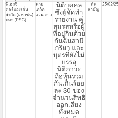
นิติบุคคล
พีเอสจี
นาย
หุ้น
25/02/2
คอร์ปอเรชั่น
เดวิด
สามัญ
ซึ่งผู้จัดทำ
จำกัด
(
มหาชน
)
แวน
ดาว
รายงาน
คู่
บมจ
.(PSG)
สมรสหรือผู้
ที่อยู่กินด้วย
กันฉันสามี
ภริยา
และ
บุตรที่ยังไม่
บรรลุ
นิติภาวะ
ถือหุ้นรวม
กันเกินร้อย
ละ
30
ของ
จำนวนสิทธิ
ออกเสียง
ทั้งหมด