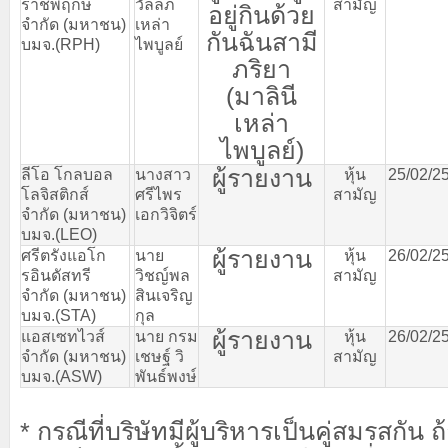
ราชพฤกษ์
วัลลภ
สามัญ
อยู่กินด้วย
จำกัด
(
มหาชน
)
เหล่า
กันฉันสามี
บมจ
.(RPH)
ไพบูลย์
ภริยา
(
มาลินี
เหล่า
ไพบูลย์
)
ผู้รายงาน
ลีโอ
โกลบอล
นางสาว
หุ้น
25/02/2
โลจิสติกส์
ศรีไพร
สามัญ
จำกัด
(
มหาชน
)
เอกวิจิตร์
บมจ
.(LEO)
ผู้รายงาน
ศรีตรังแอโก
นาย
หุ้น
26/02/2
รอินดัสทรี
วิชญ์พล
สามัญ
จำกัด
(
มหาชน
)
สินเจริญ
บมจ
.(STA)
กุล
ผู้รายงาน
แอสเซทไวส์
นาย
กรม
หุ้น
26/02/2
จำกัด
(
มหาชน
)
เชษฐ์
วิ
สามัญ
บมจ
.(ASW)
พันธ์พงษ์
* กรณีที่บริษัทมีผู้บริหารเป็นคู่สมรสกัน 