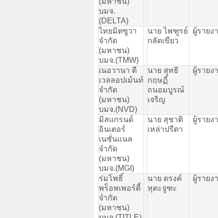
(
มหาชน
)
บมจ
.
(DELTA)
ไทยมิตซูวา
นาย
ไพฑูรย์
ผู้รายง
จำกัด
กลัดเขียว
(
มหาชน
)
บมจ
.(TMW)
เนอวานา
ดี
นาย
สุทธิ
ผู้รายง
เวลลอปเม้นท์
กฤษฏิ์
จำกัด
ถนอมบูรณ์
(
มหาชน
)
เจริญ
บมจ
.(NVD)
มิสแกรนด์
นาย
สุชาติ
ผู้รายง
อินเตอร์
เหล่าปรีดา
เนชั่นแนล
จำกัด
(
มหาชน
)
บมจ
.(MGI)
ร่มโพธิ์
นาย
ดรงค์
ผู้รายง
พร็อพเพอร์ตี้
หุตะจูฑะ
จำกัด
(
มหาชน
)
บมจ
.(TITLE)