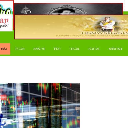
-คลัง
ECON
ANALYS
EDU
LOCAL
SOCIAL
ABROAD