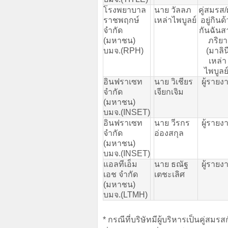
โรงพยาบาล
นาย
วัลลภ
คู่สมรส
/
ราชพฤกษ์
เหล่าไพบูลย์
อยู่กินด
จำกัด
กันฉันส
(
มหาชน
)
ภริยา
บมจ
.(RPH)
(
มาลิน
เหล่า
ไพบูลย
อินฟราเซท
นาย
วิเชียร
ผู้รายง
จำกัด
เจียกเจิม
(
มหาชน
)
บมจ
.(INSET)
อินฟราเซท
นาย
วีรกร
ผู้รายง
จำกัด
อ่องสกุล
(
มหาชน
)
บมจ
.(INSET)
แอลทีเอ็ม
นาย
ธณัฐ
ผู้รายง
เอช
จำกัด
เตชะเลิศ
(
มหาชน
)
บมจ
.(LTMH)
* กรณีที่บริษัทมีผู้บริหารเป็นคู่สมร