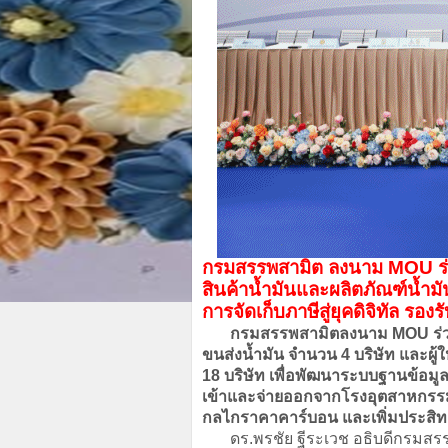
กรมสรรพสามิต ลงนาม MOU ร่วมก
สินค้าน้ำมันและผลิตภัณฑ์น้ำมั
การจัดเก็บภาษีสู่ยุคดิจิทัล ร
กรมสรรพสามิตลงนาม MOU ร่วมกับกล
ขนส่งน้ำมัน จำนวน 4 บริษัท และผู้
18 บริษัท เพื่อพัฒนาระบบฐานข้อมูลด
เข้าและจ่ายออกจากโรงอุตสาหกรรม 
กลไกราคาคาร์บอน และเพิ่มประสิท
ดร.พรชัย ฐีระเวช อธิบดีกรมสรรพสาม