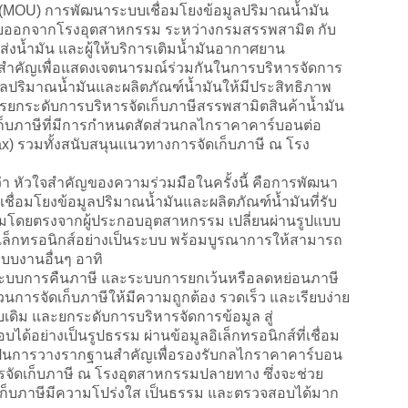
(MOU) การพัฒนาระบบเชื่อมโยงข้อมูลปริมาณน้ำมัน
จ่ายออกจากโรงอุตสาหกรรม ระหว่างกรมสรรพสามิต กับ
ขนส่งน้ำมัน และผู้ให้บริการเติมน้ำมันอากาศยาน
ค์สำคัญเพื่อแสดงเจตนารมณ์ร่วมกันในการบริหารจัดการ
ปริมาณน้ำมันและผลิตภัณฑ์น้ำมันให้มีประสิทธิภาพ
การยกระดับการบริหารจัดเก็บภาษีสรรพสามิตสินค้าน้ำมัน
เก็บภาษีที่มีการกำหนดสัดส่วนกลไกราคาคาร์บอนต่อ
ax) รวมทั้งสนับสนุนแนวทางการจัดเก็บภาษี ณ โรง
 หัวใจสำคัญของความร่วมมือในครั้งนี้ คือการพัฒนา
อเชื่อมโยงข้อมูลปริมาณน้ำมันและผลิตภัณฑ์น้ำมันที่รับ
โดยตรงจากผู้ประกอบอุตสาหกรรม เปลี่ยนผ่านรูปแบบ
ิเล็กทรอนิกส์อย่างเป็นระบบ พร้อมบูรณาการให้สามารถ
ะบบงานอื่นๆ อาทิ
บการคืนภาษี และระบบการยกเว้นหรือลดหย่อนภาษี
การจัดเก็บภาษีให้มีความถูกต้อง รวดเร็ว และเรียบง่าย
ิม และยกระดับการบริหารจัดการข้อมูล สู่
ด้อย่างเป็นรูปธรรม ผ่านข้อมูลอิเล็กทรอนิกส์ที่เชื่อม
งเป็นการวางรากฐานสำคัญเพื่อรองรับกลไกราคาคาร์บอน
ัดเก็บภาษี ณ โรงอุตสาหกรรมปลายทาง ซึ่งจะช่วย
เก็บภาษีมีความโปร่งใส เป็นธรรม และตรวจสอบได้มาก