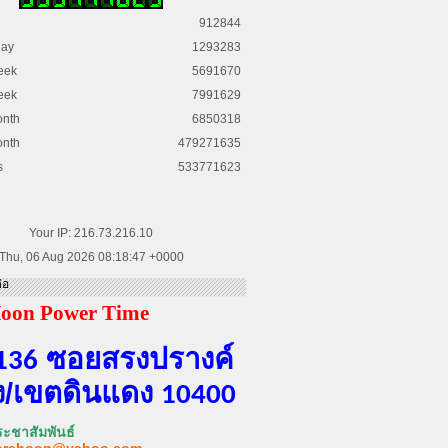
912844
day
1293283
eek
5691670
eek
7991629
onth
6850318
onth
479271635
s
533771623
Your IP: 216.73.216.10
Thu, 06 Aug 2026 08:18:47 +0000
่อ
oon Power Time
ซอยสรงปรางค์
136
​/เขต​ดินแดง​
10400
ะชาสัมพันธ์
orehoon@yahoo.com
,