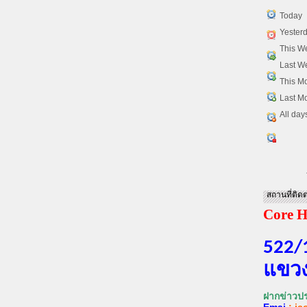
Today
Yester
This W
Last W
This M
Last M
All day
สถานที่ติดต
Core H
522/
แขวง
ฝากข่าวปร
Emai
:
ic