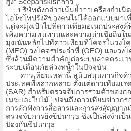
สูง”
Ščepanskis
กล่าว
บริษัทดังกล่าวเน้นย้ำว่าเครื่องกำเน
ไอโซโทปรังสีของตนไม่ได้ออกแบบมาเพื่
แต่จะมุ่งเป้าไปที่ดาวเทียมอเนกประสงค์ที่ม
เพิ่มความทนทานและความน่าเชื่อถือใน
มุ่งเน้นหลักไปที่ดาวเทียมที่โคจรในวง
(MEO) วงโคจรประจำที่ (GEO) และวงโค
ซึ่งล้วนมีความสำคัญต่อระบบลาดตระ
ระบบเตือนภัยล่วงหน้าในปัจจุบัน
ดาวเทียมเหล่านี้ สนับสนุนภารกิจด้า
ประเทศที่หลากหลาย ตั้งแต่ดาวเทียมเรด
(SAR) สำหรับตรวจจับการรวมตัวของกอ
เมฆและใบไม้ ไปจนถึงดาวเทียมข่าวก
การดักฟังการสื่อสารและการส่งสัญญาณ
ตรวจจับการยิงขีปนาวุธ ซึ่งเป็นสิ่งจำเป
ป้องกันขีปนาวุธ