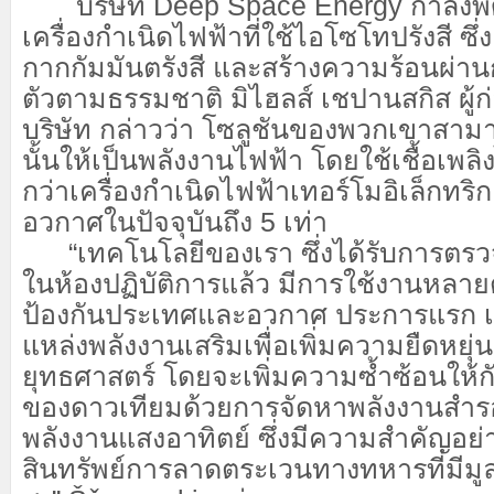
บริษัท Deep Space Energy กำลังพ
เครื่องกำเนิดไฟฟ้าที่ใช้ไอโซโทปรังสี ซึ่ง
กากกัมมันตรังสี และสร้างความร้อนผ่
ตัวตามธรรมชาติ มิไฮลส์ เชปานสกิส ผู้ก่
บริษัท กล่าวว่า โซลูชันของพวกเขาสา
นั้นให้เป็นพลังงานไฟฟ้า โดยใช้เชื้อเพล
กว่าเครื่องกำเนิดไฟฟ้าเทอร์โมอิเล็กทริก
อวกาศในปัจจุบันถึง 5 เท่า
“เทคโนโลยีของเรา ซึ่งได้รับการตรว
ในห้องปฏิบัติการแล้ว มีการใช้งานหล
ป้องกันประเทศและอวกาศ ประการแรก เ
แหล่งพลังงานเสริมเพื่อเพิ่มความยืดหยุ
ยุทธศาสตร์ โดยจะเพิ่มความซ้ำซ้อนให้
ของดาวเทียมด้วยการจัดหาพลังงานสำรองที
พลังงานแสงอาทิตย์ ซึ่งมีความสำคัญอย่า
สินทรัพย์การลาดตระเวนทางทหารที่มีมู