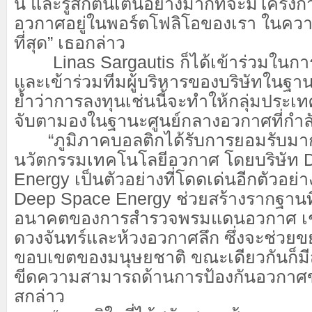
นี้ และรู้สึกตื่นเต้นอย่างมากที่จะมีโครงกา
อวกาศอยู่ในพอร์ตโฟลิโอของเรา ในความ
ที่สุด” เธอกล่าว
Linas Sargautis ก็ได้เข้าร่วมในการร
และเข้าร่วมทีมผู้บริหารของบริษัทในฐาน
ย้ำว่าการลงทุนเช่นนี้จะทำให้กลุ่มประเท
จับตามองในฐานะศูนย์กลางอวกาศที่กำลั
“ภูมิภาคบอลติกได้รับการยอมรับมากขึ
นวัตกรรมเทคโนโลยีอวกาศ โดยบริษัท 
Energy เป็นตัวอย่างที่โดดเด่นอีกตัวอย่
Deep Space Energy ช่วยสร้างรากฐานที
อนาคตของการสำรวจพรมแดนอวกาศ เช่
ดวงจันทร์และห้วงอวกาศลึก ซึ่งจะช่วย
ขอบเขตของมนุษยชาติ ขณะเดียวกันก็มีส
ขีดความสามารถด้านการป้องกันอวกาศขอ
สกล่าว