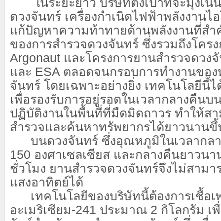
ในระยะยาว บริษัทตั้งเป้าที่จะมุ่งเน้
ดวงจันทร์ เครื่องกำเนิดไฟฟ้าพลังงานไ
แก้ปัญหาความท้าทายด้านพลังงานที่สำ
ของการสำรวจดวงจันทร์ ซึ่งรวมถึงโครง
Argonaut และโครงการยานสำรวจดวงจ
และ ESA ตลอดจนกรอบการทำงานของหม
จันทร์ โดยเฉพาะอย่างยิ่ง เทคโนโลยีนี
เพื่อรองรับการอยู่รอดในเวลากลางคืนบ
ปฏิบัติงานในพื้นที่ที่มืดมิดถาวร ทำให้ส
สำรวจและค้นหาทรัพยากรได้ยาวนานขึ้
บนดวงจันทร์ ซึ่งอุณหภูมิในเวลากลา
150 องศาเซลเซียส และกลางคืนยาวน
ชั่วโมง ยานสำรวจดวงจันทร์จึงไม่สามาร
แสงอาทิตย์ได้
เทคโนโลยีของบริษัทนี้ต้องการเชื้อเพ
อะเมริเซียม-241 ประมาณ 2 กิโลกรัม เพื