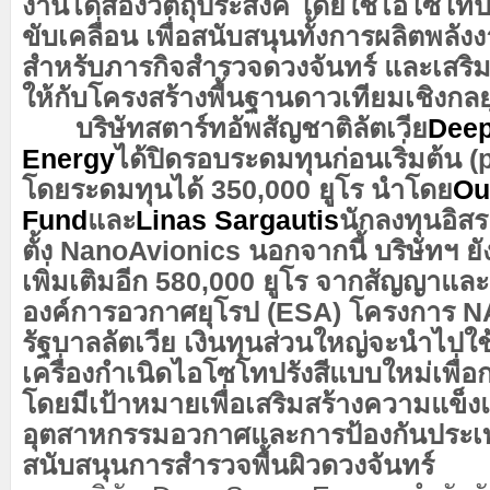
งานได้สองวัตถุประสงค์ โดยใช้ไอโซโทปร
ขับเคลื่อน เพื่อสนับสนุนทั้งการผลิตพลังง
สำหรับภารกิจสำรวจดวงจันทร์ และเสริม
ให้กับโครงสร้างพื้นฐานดาวเทียมเชิงกลย
บริษัทสตาร์ทอัพสัญชาติลัตเวีย
Deep
Energy
ได้ปิดรอบระดมทุนก่อนเริ่มต้น 
โดยระดมทุนได้ 350,000 ยูโร นำโดย
Ou
Fund
และ
Linas Sargautis
นักลงทุนอิสร
ตั้ง NanoAvionics นอกจากนี้ บริษัทฯ ยั
เพิ่มเติมอีก 580,000 ยูโร จากสัญญาและ
องค์การอวกาศยุโรป (ESA) โครงการ 
รัฐบาลลัตเวีย เงินทุนส่วนใหญ่จะนำไป
เครื่องกำเนิดไอโซโทปรังสีแบบใหม่เพื่อ
โดยมีเป้าหมายเพื่อเสริมสร้างความแข็งแ
อุตสาหกรรมอวกาศและการป้องกันประเ
สนับสนุนการสำรวจพื้นผิวดวงจันทร์