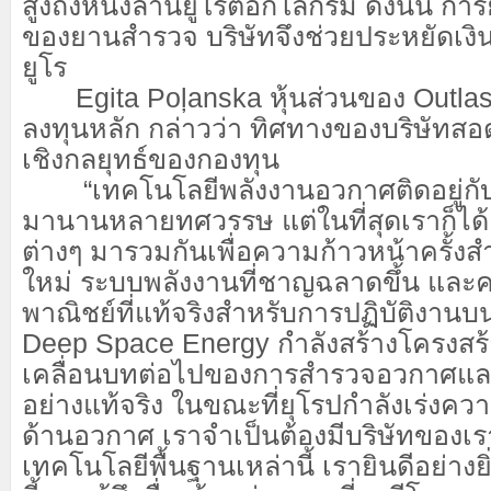
สูงถึงหนึ่งล้านยูโรต่อกิโลกรัม ดังนั้น ก
ของยานสำรวจ บริษัทจึงช่วยประหยัดเงิ
ยูโร
Egita Poļanska หุ้นส่วนของ Outlast F
ลงทุนหลัก กล่าวว่า ทิศทางของบริษัทสอ
เชิงกลยุทธ์ของกองทุน
“เทคโนโลยีพลังงานอวกาศติดอยู่กับ
มานานหลายทศวรรษ แต่ในที่สุดเราก็ได
ต่างๆ มารวมกันเพื่อความก้าวหน้าครั้งสำค
ใหม่ ระบบพลังงานที่ชาญฉลาดขึ้น และค
พาณิชย์ที่แท้จริงสำหรับการปฏิบัติงานบน
Deep Space Energy กำลังสร้างโครงสร้า
เคลื่อนบทต่อไปของการสำรวจอวกาศแ
อย่างแท้จริง ในขณะที่ยุโรปกำลังเร่ง
ด้านอวกาศ เราจำเป็นต้องมีบริษัทของเร
เทคโนโลยีพื้นฐานเหล่านี้ เรายินดีอย่างยิ