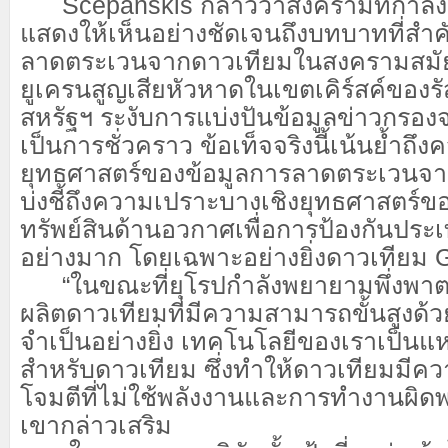
Ščepanskis กล่าวว่าสงครามที่กำลังด
แสดงให้เห็นอย่างชัดเจนถึงบทบาทที่สำค
ลาดตระเวนจากดาวเทียมในสงครามสมั
ยูเครนสูญเสียหัวหาดในเขตเคิร์สค์ของรัส
สหรัฐฯ ระงับการแบ่งปันข้อมูลข่าวกรอ
เป็นการชั่วคราว ข้อเท็จจริงนี้เน้นย้ำถึ
ยุทธศาสตร์ของข้อมูลการลาดตระเวนจา
บ่งชี้ถึงความเปราะบางเชิงยุทธศาสตร์ของ
ทรัพย์สินด้านอวกาศเพื่อการป้องกันประ
อย่างมาก โดยเฉพาะอย่างยิ่งดาวเทียม GE
“ในขณะที่ยุโรปกำลังพยายามพึ่งพาต
ผลิตดาวเทียมที่มีความสามารถขั้นสูงด้วย
จำเป็นอย่างยิ่ง เทคโนโลยีของเราเป็นแห
สำหรับดาวเทียม ซึ่งทำให้ดาวเทียมมี
โจมตีที่ไม่ใช้พลังงานและการทำงานผิดพ
เขากล่าวเสริม