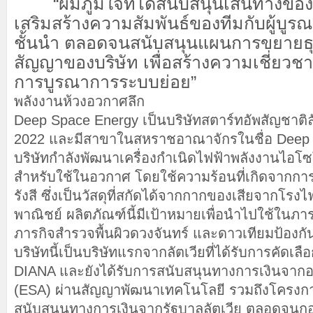
“ผมภูมิใจที่ได้สนับสนุนเส้นทางของบ
เสริมสร้างความสัมพันธ์ของทีมกับผู้บ
ชั้นนำ ตลอดจนสนับสนุนแผนการขยายธ
สัญญาของบริษัท เพื่อสร้างความเชี่ยวชา
การบูรณาการระบบย่อย”
พลังงานห้วงอวกาศลึก
Deep Space Energy เป็นบริษัทสตาร์ทอัพสัญชาติล
2022 และมีสาขาในสหราชอาณาจักรในชื่อ Deep 
บริษัทกำลังพัฒนาเครื่องกำเนิดไฟฟ้าพลังงานไอโ
สำหรับใช้ในอวกาศ โดยใช้ความร้อนที่เกิดจาก
รังสี ซึ่งเป็นวัสดุที่สกัดได้จากกากของเสียจากโรงไฟ
พาณิชย์ ผลิตภัณฑ์นี้มีเป้าหมายเพื่อนำไปใช้ในภ
ภารกิจสำรวจพื้นผิวดวงจันทร์ และดาวเทียมป้องกันป
บริษัทนี้เป็นบริษัทแรกจากลัตเวียที่ได้รับการคัด
DIANA และยังได้รับการสนับสนุนทางการเงินจาก
(ESA) ผ่านสัญญาพัฒนาเทคโนโลยี รวมถึงโครงก
สนับสนุนทางการเงินจากรัฐบาลลัตเวีย ตลอดจนกอง